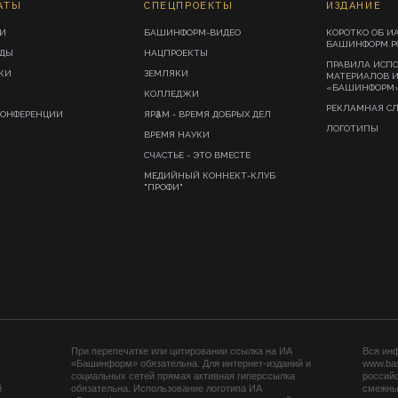
АТЫ
СПЕЦПРОЕКТЫ
ИЗДАНИЕ
И
БАШИНФОРМ-ВИДЕО
КОРОТКО ОБ И
БАШИНФОРМ.Р
ИДЫ
НАЦПРОЕКТЫ
ПРАВИЛА ИСП
КИ
ЗЕМЛЯКИ
МАТЕРИАЛОВ 
«БАШИНФОРМ
КОЛЛЕДЖИ
РЕКЛАМНАЯ С
КОНФЕРЕНЦИИ
ЯРҘАМ - ВРЕМЯ ДОБРЫХ ДЕЛ
ЛОГОТИПЫ
ВРЕМЯ НАУКИ
СЧАСТЬЕ - ЭТО ВМЕСТЕ
МЕДИЙНЫЙ КОННЕКТ-КЛУБ
"ПРОФИ"
При перепечатке или цитировании ссылка на ИА
Вся ин
«Башинформ» обязательна. Для интернет-изданий и
www.ba
социальных сетей прямая активная гиперссылка
российс
й
обязательна. Использование логотипа ИА
смежных