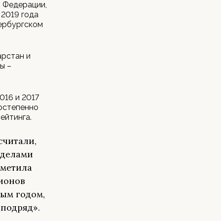
й Федерации,
 2019 года
тербургском
арстан и
ы –
016 и 2017
постепенно
ейтинга.
считали,
еделами
тметила
гионов
ым годом,
 подряд».