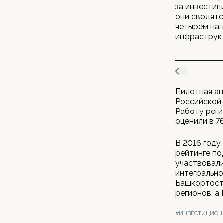
за инвестиц
они сводятс
четырем нап
инфраструкт
Пилотная ап
Российской 
Работу реги
оценили в 7
В 2016 году
рейтинге по
участвовали
интегрально
Башкортоста
регионов, а
#ИНВЕСТИЦИОН