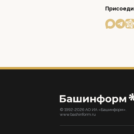
Присоедин
© 1992-2026 АО ИА «Башинформ».
www.bashinform.ru