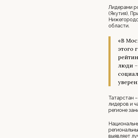
Лидерами ро
(Якутия), П
Нижегородск
области.
«В Мос
этого 
рейтин
люди –
социал
уверен
Татарстан –
лидеров и ч
регионе зан
Национальны
региональны
выявляет лу