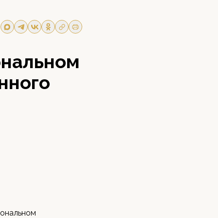
ональном
нного
иональном