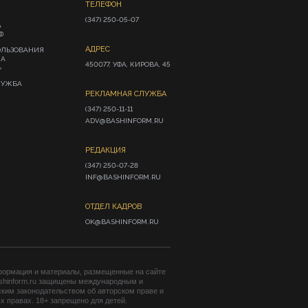
ТЕЛЕФОН
(347) 250-05-07
А
Ф
АДРЕС
ОЛЬЗОВАНИЯ
ИА
450077, УФА, КИРОВА, 45
»
ЛУЖБА
РЕКЛАМНАЯ СЛУЖБА
(347) 250-11-11

ADV@BASHINFORM.RU
РЕДАКЦИЯ
(347) 250-07-28

INF@BASHINFORM.RU
ОТДЕЛ КАДРОВ
OK@BASHINFORM.RU
формация и материалы, размещенные на сайте
shinform.ru защищены международным и
ким законодательством об авторском праве и
 правах. 18+ запрещено для детей.