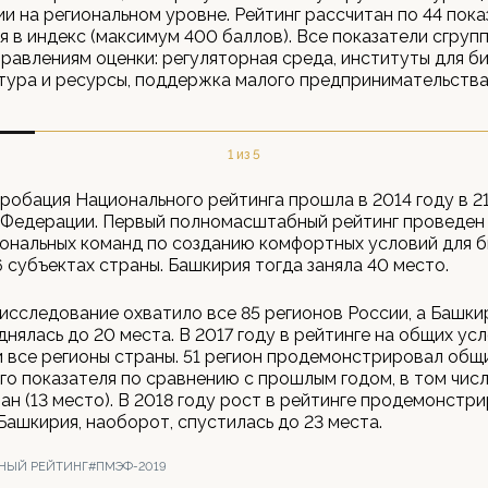
ии на региональном уровне. Рейтинг рассчитан по 44 пока
я в индекс (максимум 400 баллов). Все показатели сгруп
равлениям оценки: регуляторная среда, институты для би
ура и ресурсы, поддержка малого предпринимательства
1 из 5
робация Национального рейтинга прошла в 2014 году в 2
Федерации. Первый полномасштабный рейтинг проведен в
ональных команд по созданию комфортных условий для б
6 субъектах страны. Башкирия тогда заняла 40 место.
 исследование охватило все 85 регионов России, а Башки
днялась до 20 места. В 2017 году в рейтинге на общих ус
 все регионы страны. 51 регион продемонстрировал общ
го показателя по сравнению с прошлым годом, в том чис
н (13 место). В 2018 году рост в рейтинге продемонстри
 Башкирия, наоборот, спустилась до 23 места.
НЫЙ РЕЙТИНГ
#ПМЭФ-2019