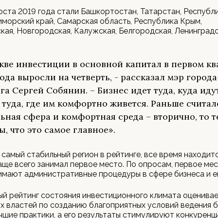
ста 2019 года стали Башкортостан, Татарстан, Республ
риморский край, Самарская область, Республика Крым,
ая, Новгородская, Калужская, Белгородская, Ленинград
кве инвестиции в основной капитал в первом кв
года выросли на четверть, - рассказал мэр город
га Сергей Собянин. – Бизнес идет туда, куда иду
 туда, где им комфортно живется. Раньше считало
ьная сфера и комфортная среда – вторично, то т
ы, что это самое главное».
 самый стабильный регион в рейтинге, все время находит
аще всего занимал первое место. По опросам, первое мес
имают административные процедуры в сфере бизнеса и е
й рейтинг состояния инвестиционного климата оценивае
х властей по созданию благоприятных условий ведения б
чшие практики, а его результаты стимулируют конкуренц