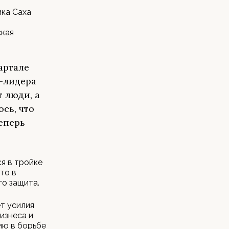
ика Саха
ская
артале
а-лидера
т люди, а
сь, что
еперь
ся в тройке
то в
го защита.
т усилия
изнеса и
ию в борьбе