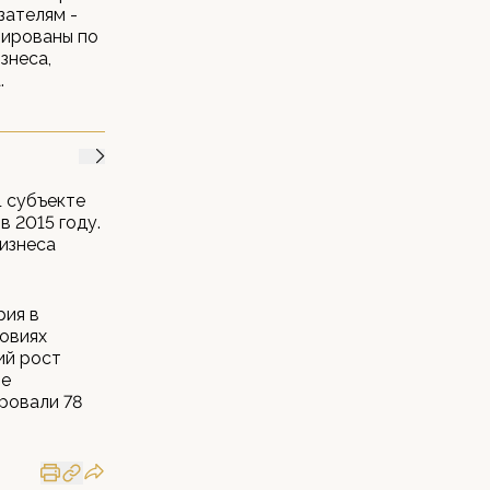
зателям -
пированы по
знеса,
.
1 субъекте
 2015 году.
изнеса
рия в
ловиях
ий рост
ле
ровали 78