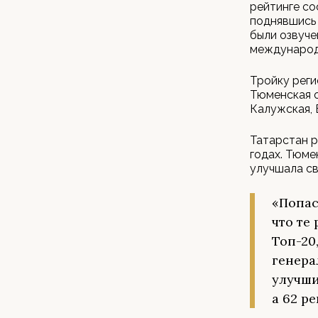
рейтинге со
поднявшись 
были озвуче
международ
Тройку реги
Тюменская о
Калужская, 
Татарстан р
годах. Тюме
улучшала св
«Попас
что те
Топ-20
генера
улучши
а 62 р