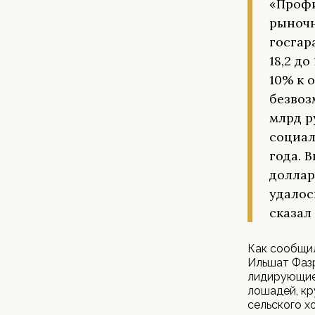
«Профи
рыночн
госгар
18,2 до
10% к 
безвоз
млрд р
социал
года. 
доллар
удалос
сказал
Как сообщил
Ильшат Фазр
лидирующие 
лошадей, кр
сельского х