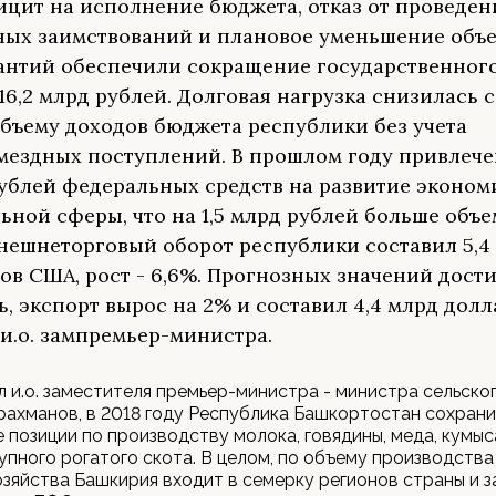
цит на исполнение бюджета, отказ от проведен
ых заимствований и плановое уменьшение объ
антий обеспечили сокращение государственного
 16,2 млрд рублей. Долговая нагрузка снизилась с
объему доходов бюджета республики без учета
мездных поступлений. В прошлом году привлече
ублей федеральных средств на развитие эконом
ьной сферы, что на 1,5 млрд рублей больше объе
Внешнеторговый оборот республики составил 5,4
ов США, рост - 6,6%. Прогнозных значений дости
ь, экспорт вырос на 2% и составил 4,4 млрд долла
 и.о. зампремьер-министра.
 и.о. заместителя премьер-министра - министра сельско
ахманов, в 2018 году Республика Башкортостан сохран
позиции по производству молока, говядины, меда, кумыса
упного рогатого скота. В целом, по объему производств
озяйства Башкирия входит в семерку регионов страны и 