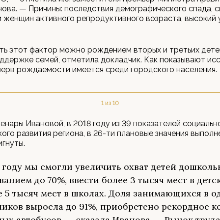
ова. — Причины: последствия демографического спада, 
 женщин активного репродуктивного возраста, высокий 
ь этот фактор можно рождением вторых и третьих дете
ддержке семей, отметила докладчик. Как показывают ис
ерв рождаемости имеется среди городского населения.
1 из 10
енары Ивановой, в 2018 году из 39 показателей социальн
ого развития региона, в 26-ти плановые значения выполне
игнуты.
8 году мы смогли увеличить охват детей дошкол
ванием до 70%, ввести более 3 тысяч мест в детс
е 5 тысяч мест в школах. Доля занимающихся в о
иков выросла до 91%, приобретено рекордное к
ых автобусов, — сказала Иванова. — Рынок труда