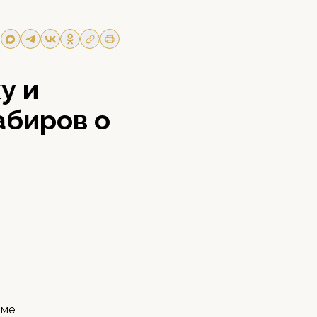
у и
абиров о
оме