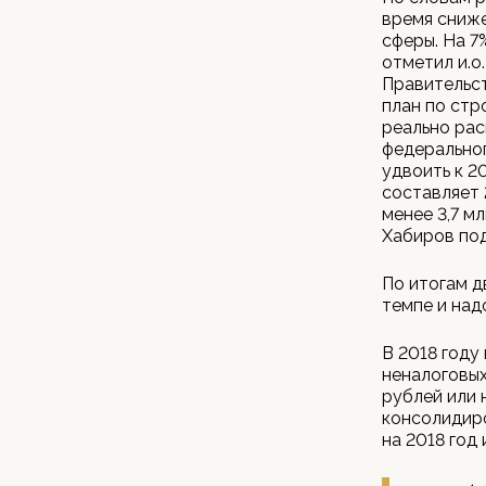
время сниже
сферы. На 7
отметил и.о
Правительст
план по стр
реально ра
федеральног
удвоить к 2
составляет 
менее 3,7 мл
Хабиров под
По итогам д
темпе и над
В 2018 году
неналоговых
рублей или
консолидиро
на 2018 год