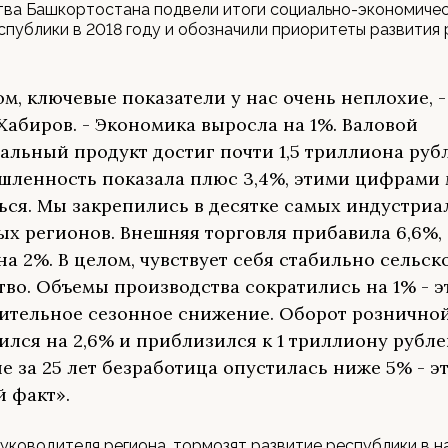
тва Башкортостана подвели итоги социально-экономиче
спублики в 2018 году и обозначили приоритеты развития 
ом, ключевые показатели у нас очень неплохие, 
Хабиров. - Экономика выросла на 1%. Валовой
альный продукт достиг почти 1,5 триллиона руб
ленность показала плюс 3,4%, этими цифрами
ься. Мы закрепились в десятке самых индустриа
ых регионов. Внешняя торговля прибавила 6,6%,
на 2%. В целом, чувствует себя стабильно сельск
тво. Объемы производства сократились на 1% - э
ительное сезонное снижение. Оборот рознично
ился на 2,6% и приблизился к 1 триллиону рубле
е за 25 лет безработица опустилась ниже 5% - э
 факт».
уководителя региона, тормозят развитие республики в 