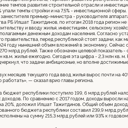
ние темпов развития строительной отрасли и инвестиц
% упали темпы стройки и на 7,5% - инвестиционной сферы.
. заместителя премьер-министра - руководителя аппарат
ва РБ Илшат Тажитдинов, по итогам 2018 года регион не
оительству и вводу жилья, инвестициям, сельскому хозяйс
сполагаемым денежным доходам населения. Согласно уст
о правительства, перед республикой стоят задачи, как м
024 году нынешний объем вложений в экономику. Сейчас 
270 млрд рублей. Также обозначен целевой показатель - 
н кв.м. жилья ежегодно. Сегодня эта цифра - 2,3 млн кв. м.
черкнул, что задачи амбициозные, но вполне достижимые
вух месяцев текущего года ввод жилья вырос почти на 40
о работать», — сказал врио главы региона.
 в бюджет республики поступило 199, 6 млрд рублей нало
 доходов. По сравнению с 2017 годом, доходы выросли на
 на 20%, доложил Илшат Тажитдинов. Общий объем дохо
ванного бюджета республики составил 239,9 млрд рубл
 исполнены на сумму 215,3 млрд рублей или 93% к годовом