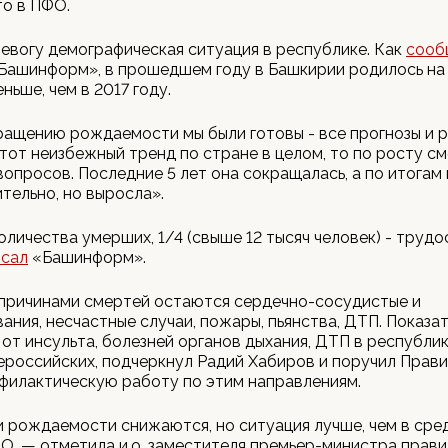
то в ПФО.
евогу демографическая ситуация в республике. Как
сооб
Башинформ», в прошедшем году в Башкирии родилось на 
ньше, чем в 2017 году.
ращению рождаемости мы были готовы - все прогнозы и 
от неизбежный тренд по стране в целом, то по росту с
вопросов. Последние 5 лет она сокращалась, а по итогам
ительно, но выросла».
оличества умерших, 1/4 (свыше 12 тысяч человек) - труд
исал
«Башинформ».
причинами смертей остаются сердечно-сосудистые и
ания, несчастные случаи, пожары, пьянства, ДТП. Показа
от инсульта, болезней органов дыхания, ДТП в республи
российских, подчеркнул Радий Хабиров и поручил Прав
филактическую работу по этим направлениям.
 рождаемости снижаются, но ситуация лучше, чем в сре
О, — отметила и.о. заместителя премьер-министра прав