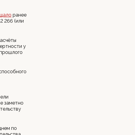
щало
ранее
2 266 (или
расчёты
мертности у
 прошлого
оспособного
тели
ке заметно
ительству
днем по
ительства