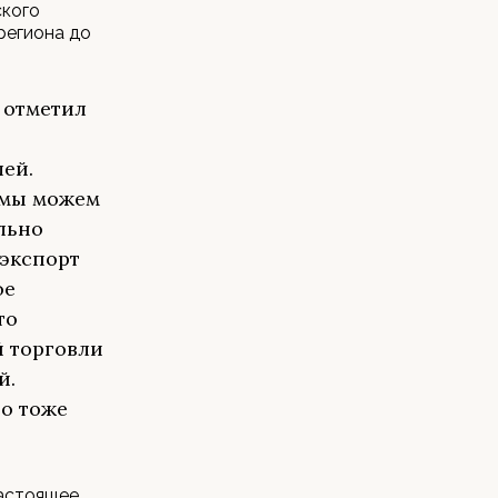
ского
региона до
- отметил
лей.
 мы можем
льно
 экспорт
ое
то
й торговли
й.
то тоже
настоящее