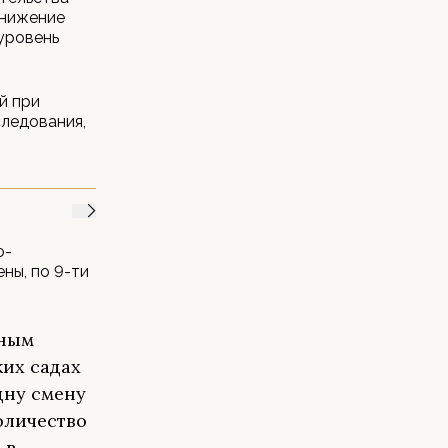
снижение
уровень
й при
следования,
о-
ны, по 9-ти
ьным
ких садах
дну смену
оличество
 в