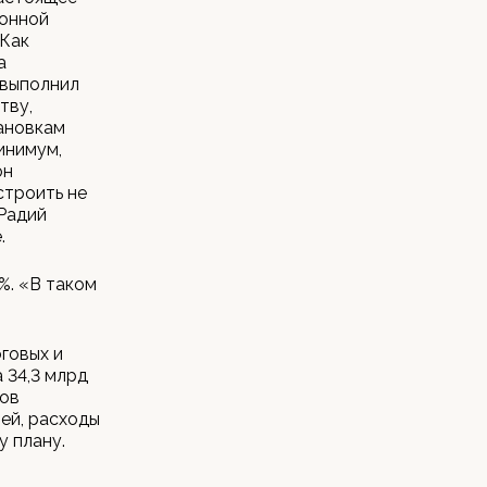
ионной
 Как
а
 выполнил
тву,
ановкам
инимум,
он
строить не
 Радий
.
%. «В таком
говых и
 34,3 млрд
дов
ей, расходы
у плану.