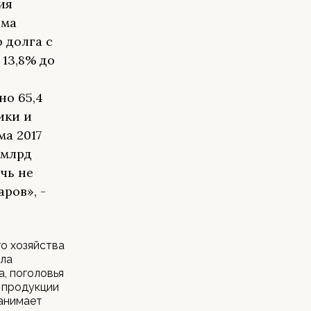
ия
ема
 долга с
 13,8% до
но 65,4
ики и
ма 2017
 млрд
чь не
ров», -
го хозяйства
ила
, поголовья
а продукции
занимает