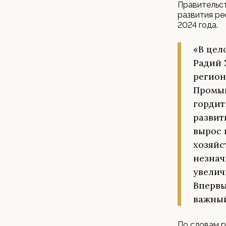
Правительс
развития ре
2024 года.
«В цел
Радий 
регион
Промыш
гордит
развит
вырос 
хозяйс
незнач
увелич
Впервы
важный
По словам р