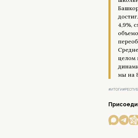
Башкор
достиг
4,9%, 
объемо
переоб
Средне
целом 
динами
мы на 
#ИТОГИ
#РЕСПУ
Присоедин