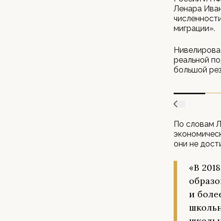
Ленара Иван
численности
миграции».
Нивелироват
реальной по
большой рез
По словам Л
экономическ
они не дост
«В 201
образо
и боле
школьн
школьн