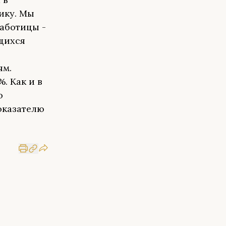
ику. Мы
аботицы -
щихся
ям.
. Как и в
ю
оказателю