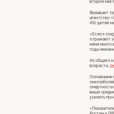
второе мес
Вызывает тр
агентство «
4%) детей ме
«Если к сок
отражают эт
меня много 
года незнач
Из общего к
возраста,
п
Основными 
онкозаболев
смертности 
выше средне
усилить про
«Показатели
России и ПФ