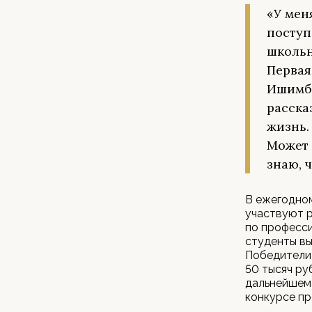
«У мен
поступ
школьн
Первая
Ишимба
расска
жизнь.
Может 
знаю, 
В ежегодно
участвуют 
по професси
студенты вы
Победители 
50 тысяч руб
дальнейшем
конкурсе п