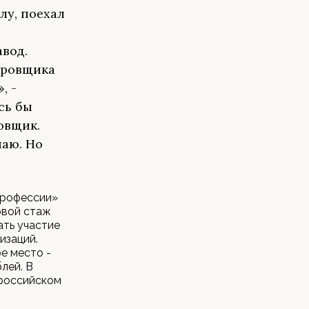
лу, поехал
авод.
еровщика
, -
сь бы
овщик.
наю. Но
профессии»
овой стаж
ать участие
изаций.
е место -
блей. В
ероссийском