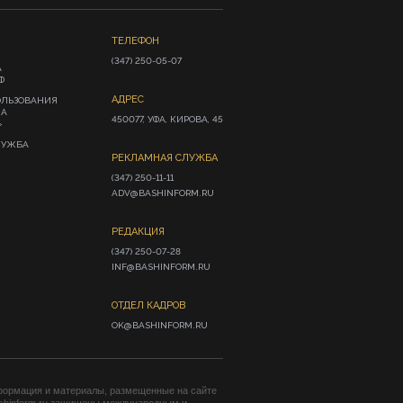
ТЕЛЕФОН
(347) 250-05-07
А
Ф
АДРЕС
ОЛЬЗОВАНИЯ
ИА
450077, УФА, КИРОВА, 45
»
ЛУЖБА
РЕКЛАМНАЯ СЛУЖБА
(347) 250-11-11

ADV@BASHINFORM.RU
РЕДАКЦИЯ
(347) 250-07-28

INF@BASHINFORM.RU
ОТДЕЛ КАДРОВ
OK@BASHINFORM.RU
формация и материалы, размещенные на сайте