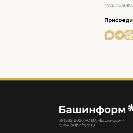
#РАДИЙ ХАБИРО
Присоедин
© 1992-2026 АО ИА «Башинформ».
www.bashinform.ru