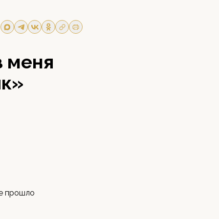
з меня
ик»
фе прошло
и