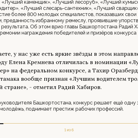
 «Лучший каменщик», «Лучший лесоруб», «Лучший кумыс
дитер», «Лучший слесарь-сантехник», «Лучший сварщик»
стие более 800 молодых специалистов, показавших свои
, преданность избранному ремеслу, проявившие упорств
результата. Об этом врио главы Башкортостана Радий 
еремонии награждения победителей и призёров конкурса
.
аете, у нас уже есть яркие звёзды в этом направл
оду Елена Кремнева отличилась в номинации «
ер» на федеральном конкурсе, а Тахир Оразберд
тамака вообще признан «Лучшим водителем тро
й стране», - отметил Радий Хабиров.
уководителя Башкортостана, конкурс решает ещё одну з
молодёжь, поднимает престиж рабочих профессий.
1 из 6