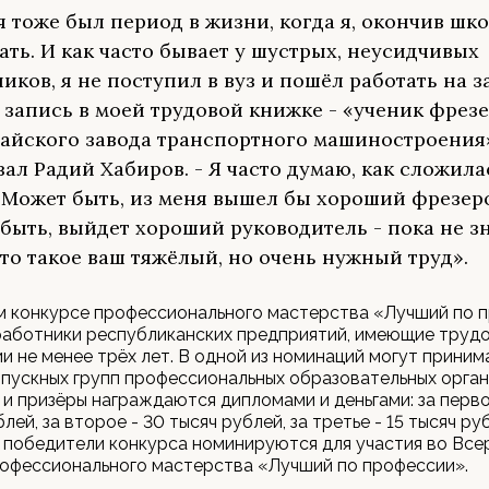
я тоже был период в жизни, когда я, окончив шко
ать. И как часто бывает у шустрых, неусидчивых
иков, я не поступил в вуз и пошёл работать на з
 запись в моей трудовой книжке - «ученик фрез
йского завода транспортного машиностроения»
зал Радий Хабиров. - Я часто думаю, как сложила
 Может быть, из меня вышел бы хороший фрезер
быть, выйдет хороший руководитель - пока не з
что такое ваш тяжёлый, но очень нужный труд».
м конкурсе профессионального мастерства «Лучший по 
работники республиканских предприятий, имеющие труд
и не менее трёх лет. В одной из номинаций могут приним
пускных групп профессиональных образовательных орган
и призёры награждаются дипломами и деньгами: за перво
лей, за второе - 30 тысяч рублей, за третье - 15 тысяч ру
 победители конкурса номинируются для участия во Вс
рофессионального мастерства «Лучший по профессии».