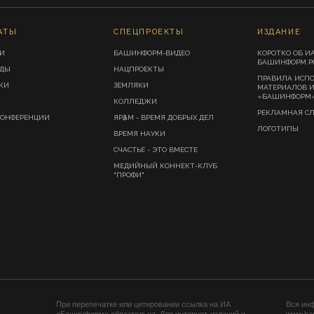
АТЫ
СПЕЦПРОЕКТЫ
ИЗДАНИЕ
И
БАШИНФОРМ-ВИДЕО
КОРОТКО ОБ И
БАШИНФОРМ.Р
ИДЫ
НАЦПРОЕКТЫ
ПРАВИЛА ИСП
КИ
ЗЕМЛЯКИ
МАТЕРИАЛОВ 
«БАШИНФОРМ
КОЛЛЕДЖИ
РЕКЛАМНАЯ С
КОНФЕРЕНЦИИ
ЯРҘАМ - ВРЕМЯ ДОБРЫХ ДЕЛ
ЛОГОТИПЫ
ВРЕМЯ НАУКИ
СЧАСТЬЕ - ЭТО ВМЕСТЕ
МЕДИЙНЫЙ КОННЕКТ-КЛУБ
"ПРОФИ"
При перепечатке или цитировании ссылка на ИА
Вся ин