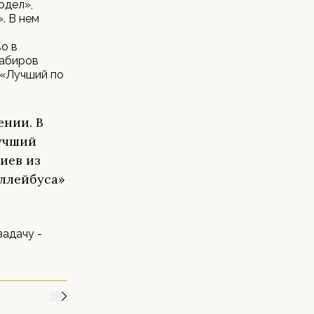
одел»,
. В нем
о в
Хабиров
 «Лучший по
ении. В
Лучший
иев из
ллейбуса»
адачу -