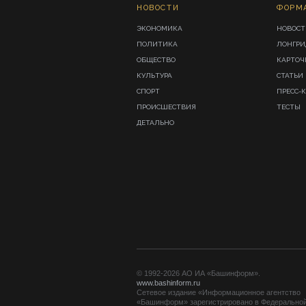
НОВОСТИ
ФОРМ
ЭКОНОМИКА
НОВОСТ
ПОЛИТИКА
ЛОНГР
ОБЩЕСТВО
КАРТОЧ
КУЛЬТУРА
СТАТЬИ
СПОРТ
ПРЕСС-
ПРОИСШЕСТВИЯ
ТЕСТЫ
ДЕТАЛЬНО
© 1992-2026 АО ИА «Башинформ».
www.bashinform.ru
Сетевое издание «Информационное агентство
«Башинформ» зарегистрировано в Федерально