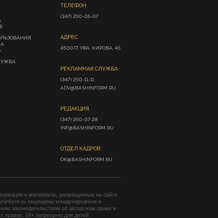
ТЕЛЕФОН
(347) 250-05-07
А
Ф
АДРЕС
ОЛЬЗОВАНИЯ
ИА
450077, УФА, КИРОВА, 45
»
ЛУЖБА
РЕКЛАМНАЯ СЛУЖБА
(347) 250-11-11

ADV@BASHINFORM.RU
РЕДАКЦИЯ
(347) 250-07-28

INF@BASHINFORM.RU
ОТДЕЛ КАДРОВ
OK@BASHINFORM.RU
формация и материалы, размещенные на сайте
shinform.ru защищены международным и
ким законодательством об авторском праве и
 правах. 18+ запрещено для детей.