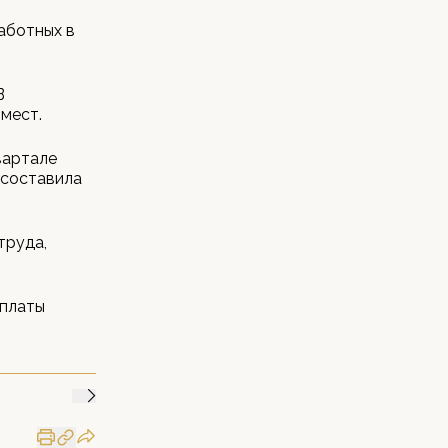
аботных в
В
 мест.
вартале
 составила
труда,
оплаты