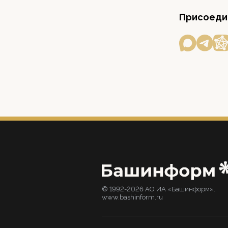
Присоедин
© 1992-2026 АО ИА «Башинформ».
www.bashinform.ru