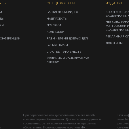
АТЫ
СПЕЦПРОЕКТЫ
ИЗДАНИЕ
И
БАШИНФОРМ-ВИДЕО
КОРОТКО ОБ И
БАШИНФОРМ.Р
ИДЫ
НАЦПРОЕКТЫ
ПРАВИЛА ИСП
КИ
ЗЕМЛЯКИ
МАТЕРИАЛОВ 
«БАШИНФОРМ
КОЛЛЕДЖИ
РЕКЛАМНАЯ С
КОНФЕРЕНЦИИ
ЯРҘАМ - ВРЕМЯ ДОБРЫХ ДЕЛ
ЛОГОТИПЫ
ВРЕМЯ НАУКИ
СЧАСТЬЕ - ЭТО ВМЕСТЕ
МЕДИЙНЫЙ КОННЕКТ-КЛУБ
"ПРОФИ"
При перепечатке или цитировании ссылка на ИА
Вся ин
«Башинформ» обязательна. Для интернет-изданий и
www.ba
социальных сетей прямая активная гиперссылка
российс
й
обязательна. Использование логотипа ИА
смежных