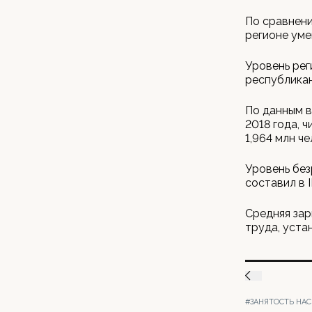
По сравнени
регионе уме
Уровень рег
республикан
По данным в
2018 года, 
1,964 млн че
Уровень без
составил в I
Средняя зар
труда, уста
#ЗАНЯТОСТЬ НА