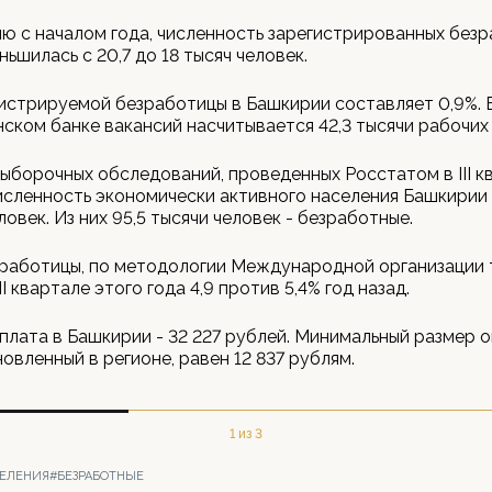
ю с началом года, численность зарегистрированных безр
ньшилась с 20,7 до 18 тысяч человек.
истрируемой безработицы в Башкирии составляет 0,9%. 
ском банке вакансий насчитывается 42,3 тысячи рабочих
ыборочных обследований, проведенных Росстатом в III к
численность экономически активного населения Башкирии
ловек. Из них 95,5 тысячи человек - безработные.
работицы, по методологии Международной организации 
II квартале этого года 4,9 против 5,4% год назад.
плата в Башкирии - 32 227 рублей. Минимальный размер 
новленный в регионе, равен 12 837 рублям.
1 из 3
СЕЛЕНИЯ
#БЕЗРАБОТНЫЕ