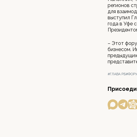
регионов с
для взаимод
выступил Гл
года в Уфе
Президенто
– Этот фору
бизнесом. И
предыдущих 
представите
#ГЛАВА РБ
#ФОР
Присоедин