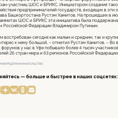
тран-участниц ШОС и БРИКС. Инициатором создания так
ействия предпринимателей государств, входящих в эти 
ава Башкортостана Рустэм Хамитов. На прошедших в ию
 саммитах ШОС и БРИКС эта инициатива была поддержана
м Российской Федерации Владимиром Путиным.
м востребован сегодня как малым и средним, так и круп
нтерес к нему большой, – отметил Рустэм Хамитов. – Во 
форумов у нас в Уфе побывало более 4 тысяч участников
лей 26 стран мира и 63 регионов Российской Федерации
УМ
#ПРЕДПРИНИМАТЕЛЬСТВО
яйтесь — больше и быстрее в наших соцсетях: