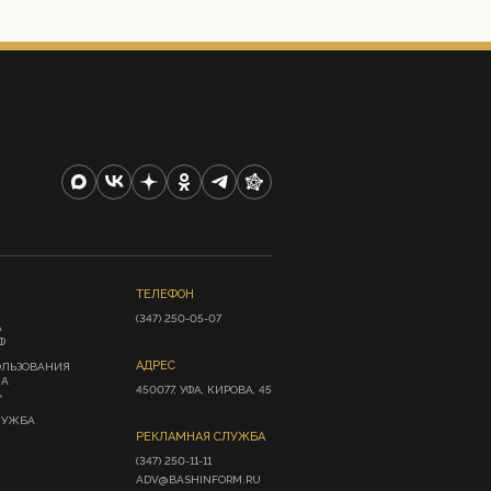
ТЕЛЕФОН
(347) 250-05-07
А
Ф
АДРЕС
ОЛЬЗОВАНИЯ
ИА
450077, УФА, КИРОВА, 45
»
ЛУЖБА
РЕКЛАМНАЯ СЛУЖБА
(347) 250-11-11

ADV@BASHINFORM.RU