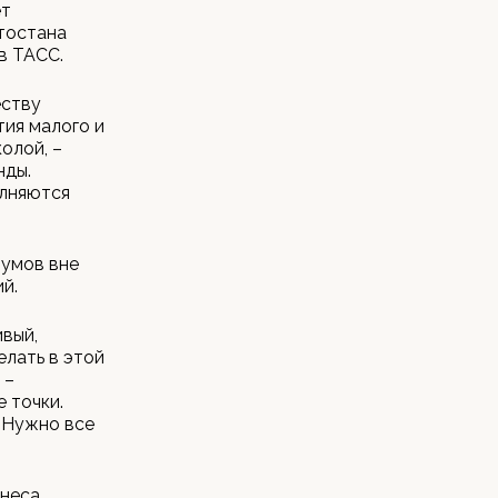
ет
тостана
в ТАСС.
еству
тия малого и
олой, –
нды.
олняются
румов вне
й.
ивый,
елать в этой
 –
 точки.
. Нужно все
знеса