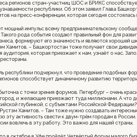
неса регионов стран-участниц ШОС и БРИКС способству
узнаваемости республики. Об этом заявил Глава Башкор
тов на пресс-конференции, которая сегодня состоялась 
ёт мощный импульс всему предпринимательскому сообщ
 Такого рода события создают правильный фон для разви
знеса, формируют его значимость и являются хорошей шк
эм Хамитов. – Башкортостан тоже получает свои дивиде
 аудитория, которая приезжает к нам, узнаёт о нас. Зап
 рестораны.
ь республики подчеркнул, что проведение подобных фо
регионов способствует динамичному развитию территори
быточна с точки зрения форумов. Петербург – очень крас
город, и желающие приезжают туда миллионами. А что д
сийской глубинкой, с субъектами Российской Федерации?
Рустэм Хамитов. – Там тоже нужно создавать интересные
сю эту активность свести к двум-трём городам в России
сии вовлечь в эту работу. Это важно для нашей страны.
то в октябре в Уфе пройдёт Четвёртый форум малого би