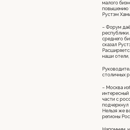
малого биз
повышению 
Рустэм Хами
– Форум да
республики.
среднего би
сказал Руст
Расширяется
наши отели,
Руководител
столичных 
– Москва из
интересный 
части с рос
подчеркнул 
Нельзя же в
регионы Рос
Напомним, ч