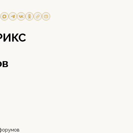
РИКС
ов
 форумов