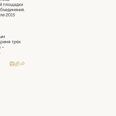
ой площадки
объединения,
ле 2015
ным
время трёх
 –
.