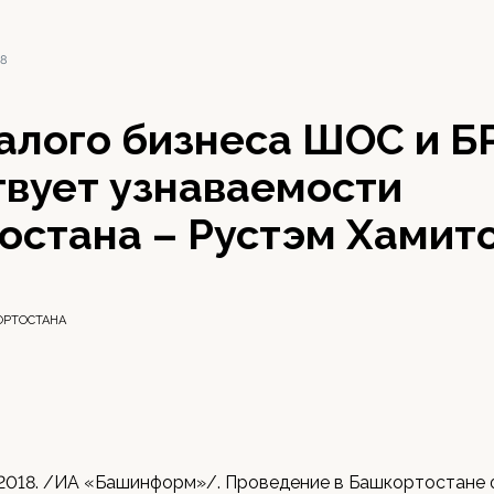
18
алого бизнеса ШОС и Б
твует узнаваемости
остана – Рустэм Хамит
ОРТОСТАНА
 2018. /ИА «Башинформ»/. Проведение в Башкортостане