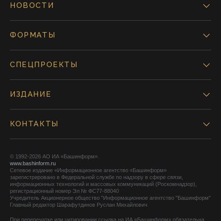
НОВОСТИ
ФОРМАТЫ
СПЕЦПРОЕКТЫ
ИЗДАНИЕ
КОНТАКТЫ
© 1992-2026 АО ИА «Башинформ».
www.bashinform.ru
Сетевое издание «Информационное агентство «Башинформ»
зарегистрировано в Федеральной службе по надзору в сфере связи,
информационных технологий и массовых коммуникаций (Роскомнадзор),
регистрационный номер Эл № ФС77-88040
Учредитель Акционерное общество "Информационное агентство "Башинформ"
Главный редактор Шарафутдинов Руслан Михайлович
При перепечатке или цитировании ссылка на ИА «Башинформ» обязательна.