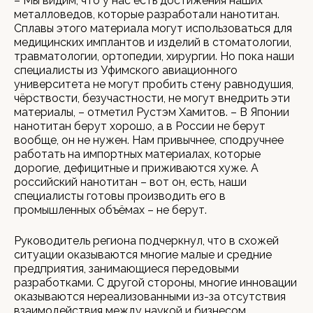
– Мы видим, что у нас есть достижения наших
металловедов, которые разработали нанотитан.
Сплавы этого материала могут использоваться для
медицинских имплантов и изделий в стоматологии,
травматологии, ортопедии, хирургии. Но пока наши
специалисты из Уфимского авиационного
университета не могут пробить стену равнодушия,
чёрствости, безучастности, не могут внедрить эти
материалы, – отметил Рустэм Хамитов. – В Японии
нанотитан берут хорошо, а в России не берут
вообще, он не нужен. Нам привычнее, сподручнее
работать на импортных материалах, которые
дорогие, дефицитные и приживаются хуже. А
российский нанотитан – вот он, есть, наши
специалисты готовы производить его в
промышленных объёмах – не берут.
Руководитель региона подчеркнул, что в схожей
ситуации оказываются многие малые и средние
предприятия, занимающиеся передовыми
разработками. С другой стороны, многие инновации
оказываются нереализованными из-за отсутствия
взаимодействия между наукой и бизнесом.