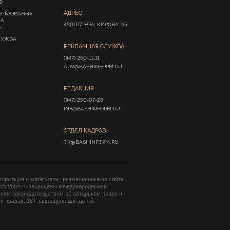
Ф
АДРЕС
ОЛЬЗОВАНИЯ
ИА
450077, УФА, КИРОВА, 45
»
ЛУЖБА
РЕКЛАМНАЯ СЛУЖБА
(347) 250-11-11

ADV@BASHINFORM.RU
РЕДАКЦИЯ
(347) 250-07-28

INF@BASHINFORM.RU
ОТДЕЛ КАДРОВ
OK@BASHINFORM.RU
формация и материалы, размещенные на сайте
shinform.ru защищены международным и
ким законодательством об авторском праве и
 правах. 18+ запрещено для детей.