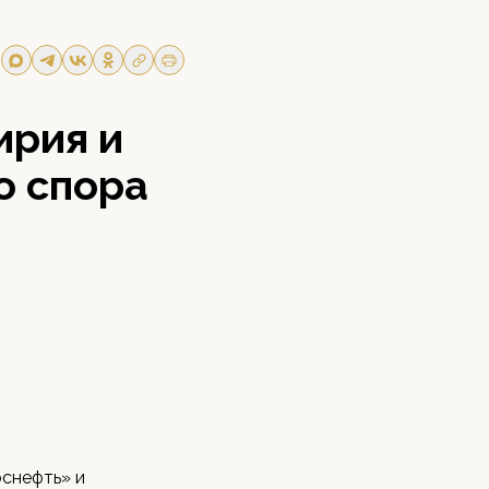
ирия и
о спора
оснефть» и