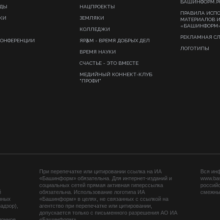
БАШИНФОРМ.Р
ИДЫ
НАЦПРОЕКТЫ
ПРАВИЛА ИСП
КИ
ЗЕМЛЯКИ
МАТЕРИАЛОВ 
«БАШИНФОРМ
КОЛЛЕДЖИ
РЕКЛАМНАЯ С
КОНФЕРЕНЦИИ
ЯРҘАМ - ВРЕМЯ ДОБРЫХ ДЕЛ
ЛОГОТИПЫ
ВРЕМЯ НАУКИ
СЧАСТЬЕ - ЭТО ВМЕСТЕ
МЕДИЙНЫЙ КОННЕКТ-КЛУБ
"ПРОФИ"
При перепечатке или цитировании ссылка на ИА
Вся ин
«Башинформ» обязательна. Для интернет-изданий и
www.ba
социальных сетей прямая активная гиперссылка
российс
й
обязательна. Использование логотипа ИА
смежных
нных
«Башинформ» в целях, не связанных с ссылкой на
адзор),
агентство при перепечатке или цитировании,
допускается только с письменного разрешения АО ИА
ионное
«Башинформ».