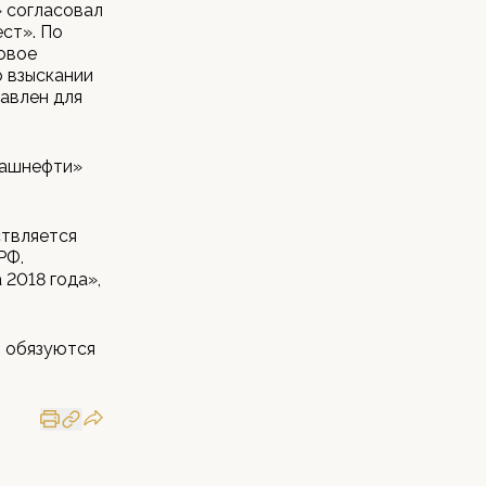
 согласовал
ст». По
овое
о взыскании
авлен для
Башнефти»
ствляется
РФ.
2018 года»,
, обязуются