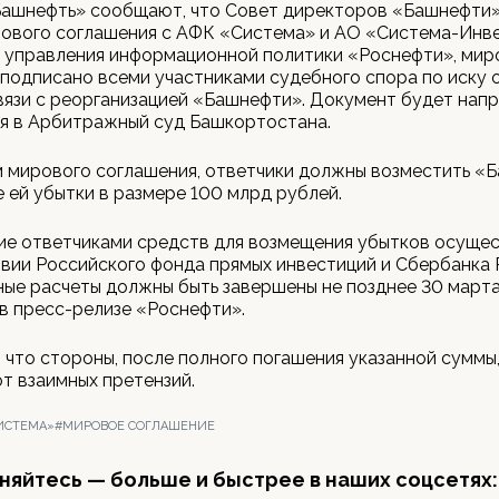
ашнефть» сообщают, что Совет директоров «Башнефти»
ового соглашения с АФК «Система» и АО «Система-Инве
 управления информационной политики «Роснефти», мир
подписано всеми участниками судебного спора по иску 
вязи с реорганизацией «Башнефти». Документ будет напр
я в Арбитражный суд Башкортостана.
м мирового соглашения, ответчики должны возместить «
 ей убытки в размере 100 млрд рублей.
ие ответчиками средств для возмещения убытков осуще
вии Российского фонда прямых инвестиций и Сбербанка 
ые расчеты должны быть завершены не позднее 30 марта 
 в пресс-релизе «Роснефти».
 что стороны, после полного погашения указанной суммы
от взаимных претензий.
ИСТЕМА»
#МИРОВОЕ СОГЛАШЕНИЕ
яйтесь — больше и быстрее в наших соцсетях: