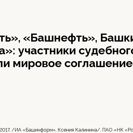
ть», «Башнефть», Башк
»: участники судебног
ли мировое соглашение
 2017. /ИА «Башинформ», Ксения Калинина/. ПАО «НК «Р