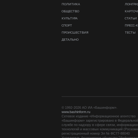
ПОЛИТИКА
ЛОНГР
ОБЩЕСТВО
КАРТОЧ
КУЛЬТУРА
СТАТЬИ
СПОРТ
ПРЕСС-
ПРОИСШЕСТВИЯ
ТЕСТЫ
ДЕТАЛЬНО
© 1992-2026 АО ИА «Башинформ».
www.bashinform.ru
Сетевое издание «Информационное агентство
«Башинформ» зарегистрировано в Федерально
службе по надзору в сфере связи, информацио
технологий и массовых коммуникаций (Роскомн
регистрационный номер Эл № ФС77-88040
Учредитель Акционерное общество "Информац