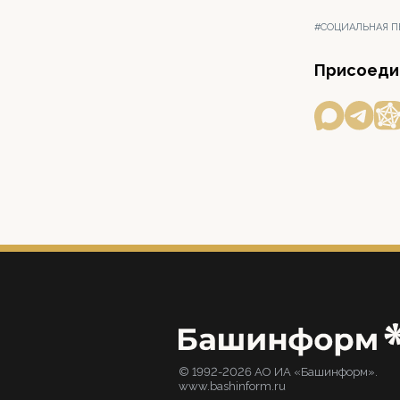
#СОЦИАЛЬНАЯ П
Присоедин
© 1992-2026 АО ИА «Башинформ».
www.bashinform.ru