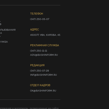
ТЕЛЕФОН
(347) 250-05-07
А
Ф
АДРЕС
ОЛЬЗОВАНИЯ
ИА
450077, УФА, КИРОВА, 45
»
ЛУЖБА
РЕКЛАМНАЯ СЛУЖБА
(347) 250-11-11

ADV@BASHINFORM.RU
РЕДАКЦИЯ
(347) 250-07-28

INF@BASHINFORM.RU
ОТДЕЛ КАДРОВ
OK@BASHINFORM.RU
формация и материалы, размещенные на сайте