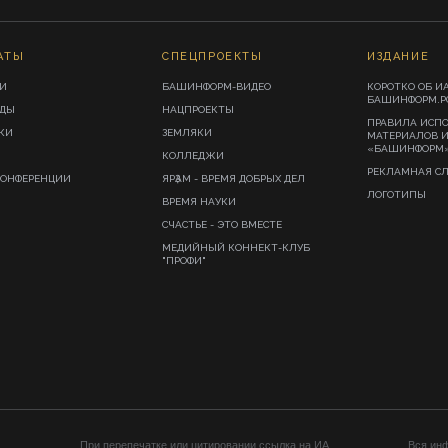
АТЫ
СПЕЦПРОЕКТЫ
ИЗДАНИЕ
И
БАШИНФОРМ-ВИДЕО
КОРОТКО ОБ И
БАШИНФОРМ.Р
ИДЫ
НАЦПРОЕКТЫ
ПРАВИЛА ИСП
КИ
ЗЕМЛЯКИ
МАТЕРИАЛОВ 
«БАШИНФОРМ
КОЛЛЕДЖИ
РЕКЛАМНАЯ С
КОНФЕРЕНЦИИ
ЯРҘАМ - ВРЕМЯ ДОБРЫХ ДЕЛ
ЛОГОТИПЫ
ВРЕМЯ НАУКИ
СЧАСТЬЕ - ЭТО ВМЕСТЕ
МЕДИЙНЫЙ КОННЕКТ-КЛУБ
"ПРОФИ"
При перепечатке или цитировании ссылка на ИА
Вся ин