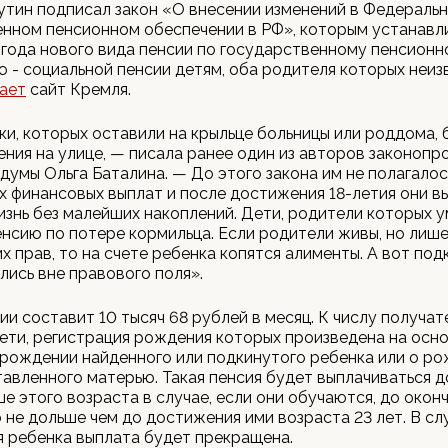
тин подписал закон «О внесении изменений в Федеральн
нном пенсионном обеспечении в РФ», которым устанавли
 года нового вида пенсии по государственному пенсион
 - социальной пенсии детям, оба родителя которых неиз
ает
сайт Кремля.
и, которых оставили на крыльце больницы или роддома,
ния на улице, — писала ранее один из авторов законопро
думы Ольга Баталина. — До этого закона им не полагалос
 финансовых выплат и после достижения 18-летия они в
знь без малейших накоплений. Дети, родители которых у
нсию по потере кормильца. Если родители живы, но лиш
х прав, то на счете ребенка копятся алименты. А вот по
лись вне правового поля».
ии составит 10 тысяч 68 рублей в месяц. К числу получат
ети, регистрация рождения которых произведена на осн
 рождении найденного или подкинутого ребенка или о р
тавленного матерью. Такая пенсия будет выплачиваться до
е этого возраста в случае, если они обучаются, до окон
о не дольше чем до достижения ими возраста 23 лет. В сл
 ребенка выплата будет прекращена.