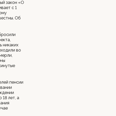
ый закон «О
вает с 1
ному
вестны. Об
 бросили
екта,
ь никаких
ыходили во
мерли,
ены
дкинутые
елей пенсии
овании
ождении
 18 лет, а
чания
учае