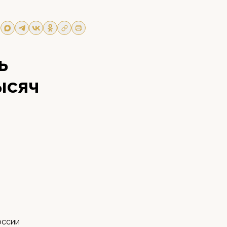
ь
ысяч
оссии