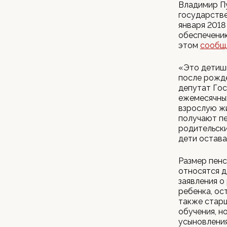
Владимир Пу
государстве
января 2018
обеспечению
этом
сообщ
«Это детишк
после рожде
депутат Гос
ежемесячных
взрослую жи
получают пе
родительски
дети остава
Размер пенс
относятся д
заявления о
ребенка, ос
также старш
обучения, н
усыновления