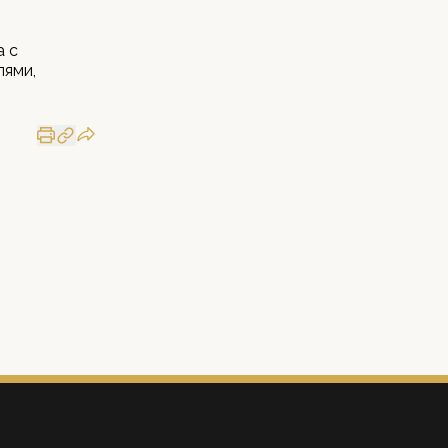
а с
лями,