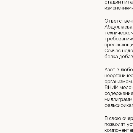
стадии пита
изменениям
Ответствен
Абдуллаева 
техническо
требованиям
пресекающие
Сейчас нед
белка доба
Азот в любо
неорганичес
организмом
ВНИИ молоч
содержание 
миллиграмм
фальсифика
В свою очер
позволят у
компонентам