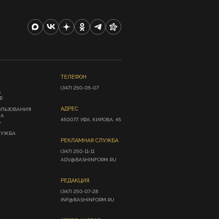
ТЕЛЕФОН
(347) 250-05-07
А
Ф
АДРЕС
ОЛЬЗОВАНИЯ
ИА
450077, УФА, КИРОВА, 45
»
ЛУЖБА
РЕКЛАМНАЯ СЛУЖБА
(347) 250-11-11

ADV@BASHINFORM.RU
РЕДАКЦИЯ
(347) 250-07-28

INF@BASHINFORM.RU