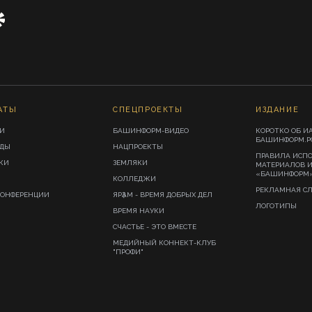
АТЫ
СПЕЦПРОЕКТЫ
ИЗДАНИЕ
И
БАШИНФОРМ-ВИДЕО
КОРОТКО ОБ И
БАШИНФОРМ.Р
ИДЫ
НАЦПРОЕКТЫ
ПРАВИЛА ИСП
КИ
ЗЕМЛЯКИ
МАТЕРИАЛОВ 
«БАШИНФОРМ
КОЛЛЕДЖИ
РЕКЛАМНАЯ С
КОНФЕРЕНЦИИ
ЯРҘАМ - ВРЕМЯ ДОБРЫХ ДЕЛ
ЛОГОТИПЫ
ВРЕМЯ НАУКИ
СЧАСТЬЕ - ЭТО ВМЕСТЕ
МЕДИЙНЫЙ КОННЕКТ-КЛУБ
"ПРОФИ"