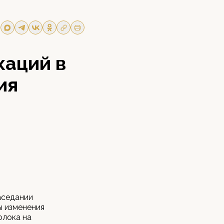
аций в
ия
аседании
ы изменения
олока на