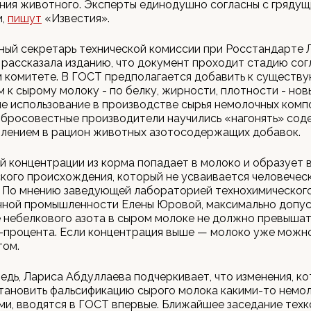
ния животного. Эксперты единодушно согласны с гряду
и,
пишут
«Известия».
ный секретарь технической комиссии при Росстандарте 
рассказала изданию, что документ проходит стадию сог
м комитете. В ГОСТ предполагается добавить к существ
 к сырому молоку - по белку, жирности, плотности - нов
 использование в производстве сырья немолочных комп
обросовестные производители научились «нагонять» со
влением в рацион животных азотосодержащих добавок.
й концентрации из корма попадает в молоко и образует 
кого происхождения, который не усваивается человечес
. По мнению заведующей лабораторией технохимическог
ной промышленности Елены Юровой, максимально допу
небелкового азота в сыром молоке не должно превышат
-процента. Если концентрация выше — молоко уже можно
том.
едь, Лариса Абдуллаева подчеркивает, что изменения, к
становить фальсификацию сырого молока какими-то немо
и, вводятся в ГОСТ впервые. Ближайшее заседание тех