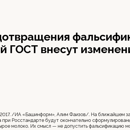
дотвращения фальсифик
й ГОСТ внесут изменен
 2017. /ИА «Башинформ», Алим Фаизов/. На ближайшем з
а при Росстандарте будут окончательно сформулирован
ырое молоко. Их смысл — не допустить фальсификацию м