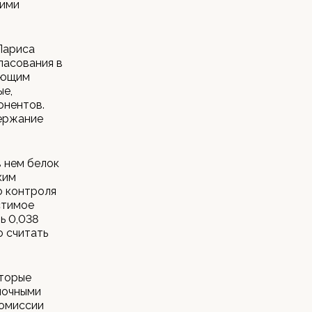
щими
Лариса
ласования в
ующим
ые,
онентов.
держание
в нем белок
ким
о контроля
стимое
ь 0,038
 считать
оторые
лочными
комиссии