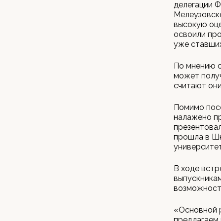
делегации Ф
Мелеузовско
высокую оце
освоили про
уже ставши
По мнению с
может получ
считают они
Помимо посе
налажено п
презентовал
прошла в Ш
университет
В ходе встр
выпускника
возможност
«Основной р
предлагаем 