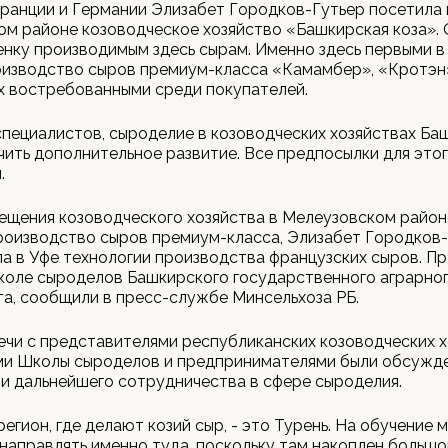
ранции и Германии Элизабет Городков-Гутьер посетила 
м районе козоводческое хозяйство «Башкирская коза». 
нку производимым здесь сырам. Именно здесь первыми в
изводство сыров премиум-класса «Камамбер», «Кротэн»
х востребованными среди покупателей.
пециалистов, сыроделие в козоводческих хозяйствах Б
ить дополнительное развитие. Все предпосылки для этог
.
щения козоводческого хозяйства в Мелеузовском районе
роизводство сыров премиум-класса, Элизабет Городков
а в Уфе технологии производства французских сыров. П
коле сыроделов Башкирского государственного аграрно
а, сообщили в пресс-службе Минсельхоза РБ.
ечи с представителями республиканских козоводческих х
ми Школы сыроделов и предпринимателями были обсужд
и дальнейшего сотрудничества в сфере сыроделия.
егион, где делают козий сыр, - это Турень. На обучение 
направлять именно туда, поскольку там накоплен большо