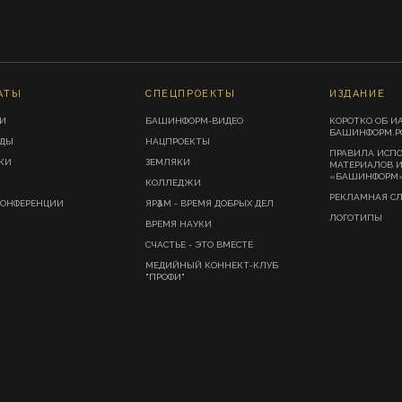
АТЫ
СПЕЦПРОЕКТЫ
ИЗДАНИЕ
И
БАШИНФОРМ-ВИДЕО
КОРОТКО ОБ И
БАШИНФОРМ.Р
ИДЫ
НАЦПРОЕКТЫ
ПРАВИЛА ИСП
КИ
ЗЕМЛЯКИ
МАТЕРИАЛОВ 
«БАШИНФОРМ
КОЛЛЕДЖИ
РЕКЛАМНАЯ С
КОНФЕРЕНЦИИ
ЯРҘАМ - ВРЕМЯ ДОБРЫХ ДЕЛ
ЛОГОТИПЫ
ВРЕМЯ НАУКИ
СЧАСТЬЕ - ЭТО ВМЕСТЕ
МЕДИЙНЫЙ КОННЕКТ-КЛУБ
"ПРОФИ"