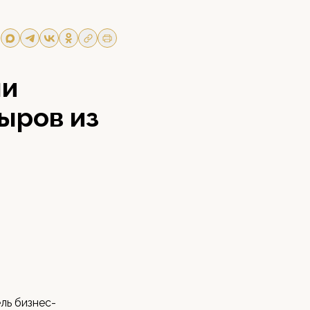
ли
ыров из
ль бизнес-