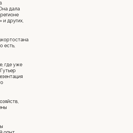
в
Она дала
 регионе
 и других,
ашкортостана
о есть,
, где уже
-Гутьер
резентация
го
озяйств,
ены
мы
й опыт.