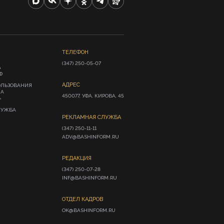
ТЕЛЕФОН
(347) 250-05-07
А
Ф
АДРЕС
ОЛЬЗОВАНИЯ
ИА
450077, УФА, КИРОВА, 45
»
ЛУЖБА
РЕКЛАМНАЯ СЛУЖБА
(347) 250-11-11

ADV@BASHINFORM.RU
РЕДАКЦИЯ
(347) 250-07-28

INF@BASHINFORM.RU
ОТДЕЛ КАДРОВ
OK@BASHINFORM.RU