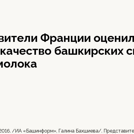
вители Франции оцени
качество башкирских с
молока
 2016. /ИА «Башинформ», Галина Бахшиева/. Представите