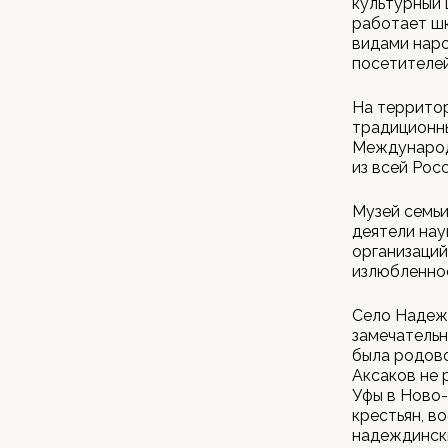
культурный 
работает шк
видами наро
посетителей
На территор
традиционны
Международн
из всей Росс
Музей семьи
деятели нау
организаций
излюбленное
Село Надеж
замечательн
была родово
Аксаков не 
Уфы в Ново-
крестьян, в
надеждинск