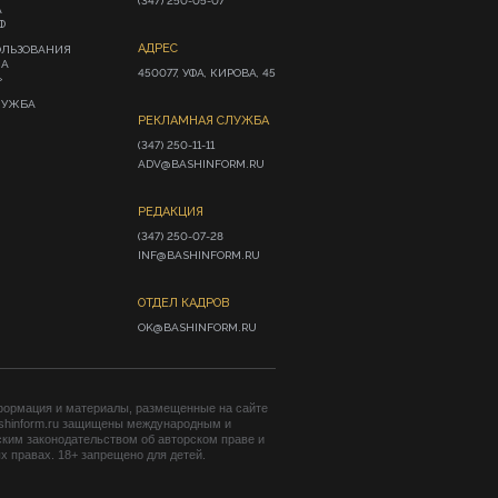
(347) 250-05-07
А
Ф
АДРЕС
ОЛЬЗОВАНИЯ
ИА
450077, УФА, КИРОВА, 45
»
ЛУЖБА
РЕКЛАМНАЯ СЛУЖБА
(347) 250-11-11

ADV@BASHINFORM.RU
РЕДАКЦИЯ
(347) 250-07-28

INF@BASHINFORM.RU
ОТДЕЛ КАДРОВ
OK@BASHINFORM.RU
формация и материалы, размещенные на сайте
shinform.ru защищены международным и
ким законодательством об авторском праве и
 правах. 18+ запрещено для детей.