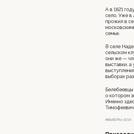
А в 1821 го
село. Уже в
прожил в се
московскими
семье.
В селе Наде
сельском кл
они же — чл
выставки, а
выступления
выборах раз
Белебеевцы 
о котором з
Именно здес
Тимофеевич
#ВЫБОРЫ-2014