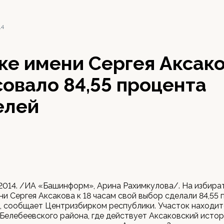
14
ке имени Сергея Аксак
овало 84,55 процента
елей
 2014. /ИА «Башинформ», Арина Рахимкулова/. На избира
ни Сергея Аксакова к 18 часам свой выбор сделали 84,55
 сообщает Центризбирком республики. Участок находитс
елебеевского района, где действует Аксаковский истор