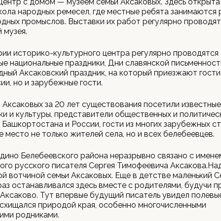
центр с домом — музеем семьи Аксаковых. Здесь открыта
ола народных ремесел, где местные ребята занимаются 
дных промыслов. Выставки их работ регулярно проводят
 музея.
ии историко-культурного центра регулярно проводятся
е национальные праздники, Дни славянской письменност
ый Аксаковский праздник, на который приезжают гости
ии, но и зарубежные гости.
 Аксаковых за 20 лет существования посетили известные
ки и культуры, представители общественных и политичес
 Башкортостана и России, гости из многих зарубежных ст
 место не только жителей села, но и всех белебеевцев.
дино Белебеевского района неразрывно связано с имене
ого русского писателя Сергея Тимофеевича Аксакова.Н
й вотчиной семьи Аксаковых. Еще в детстве маленький 
раз останавливался здесь вместе с родителями, будучи п
Аксаково. Тут впервые будущий писатель увидел полевы
осхищался природой края, особенно многочисленными
ими родниками.