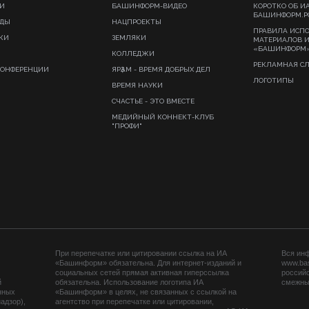
И
БАШИНФОРМ-ВИДЕО
КОРОТКО ОБ И
БАШИНФОРМ.Р
ИДЫ
НАЦПРОЕКТЫ
ПРАВИЛА ИСП
КИ
ЗЕМЛЯКИ
МАТЕРИАЛОВ 
«БАШИНФОРМ
КОЛЛЕДЖИ
РЕКЛАМНАЯ С
КОНФЕРЕНЦИИ
ЯРҘАМ - ВРЕМЯ ДОБРЫХ ДЕЛ
ЛОГОТИПЫ
ВРЕМЯ НАУКИ
СЧАСТЬЕ - ЭТО ВМЕСТЕ
МЕДИЙНЫЙ КОННЕКТ-КЛУБ
"ПРОФИ"
При перепечатке или цитировании ссылка на ИА
Вся ин
«Башинформ» обязательна. Для интернет-изданий и
www.ba
социальных сетей прямая активная гиперссылка
российс
й
обязательна. Использование логотипа ИА
смежных
нных
«Башинформ» в целях, не связанных с ссылкой на
адзор),
агентство при перепечатке или цитировании,