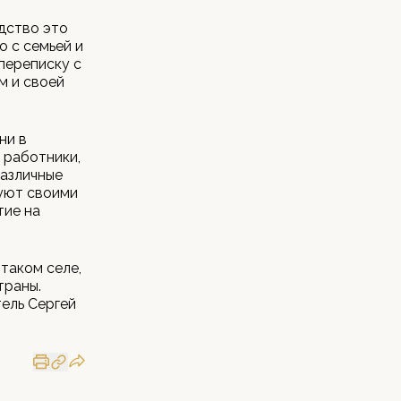
едство это
о с семьей и
 переписку с
м и своей
ни в
 работники,
различные
дуют своими
тие на
таком селе,
траны.
ель Сергей