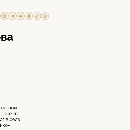
ова
тельном
 процента
я в селе
ико-