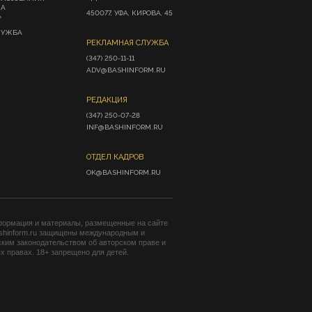
ИА
450077, УФА, КИРОВА, 45
»
ЛУЖБА
РЕКЛАМНАЯ СЛУЖБА
(347) 250-11-11

ADV@BASHINFORM.RU
РЕДАКЦИЯ
(347) 250-07-28

INF@BASHINFORM.RU
ОТДЕЛ КАДРОВ
OK@BASHINFORM.RU
формация и материалы, размещенные на сайте
shinform.ru защищены международным и
ким законодательством об авторском праве и
 правах. 18+ запрещено для детей.