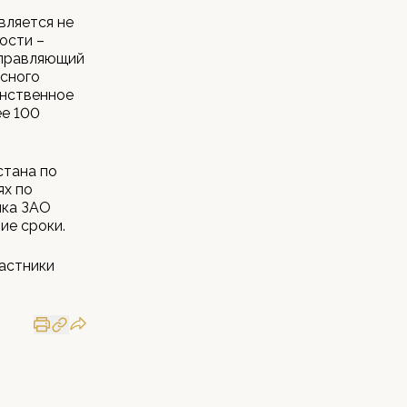
вляется не
ости –
управляющий
рсного
инственное
ее 100
стана по
ях по
ика ЗАО
ие сроки.
частники