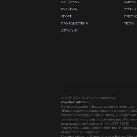
ОБЩЕСТВО
КАРТОЧ
КУЛЬТУРА
СТАТЬИ
СПОРТ
ПРЕСС-
ПРОИСШЕСТВИЯ
ТЕСТЫ
ДЕТАЛЬНО
© 1992-2026 АО ИА «Башинформ».
www.bashinform.ru
Сетевое издание «Информационное агентство
«Башинформ» зарегистрировано в Федерально
службе по надзору в сфере связи, информацио
технологий и массовых коммуникаций (Роскомн
регистрационный номер Эл № ФС77-88040
Учредитель Акционерное общество "Информац
агентство "Башинформ"
Главный редактор Шарафутдинов Руслан Миха