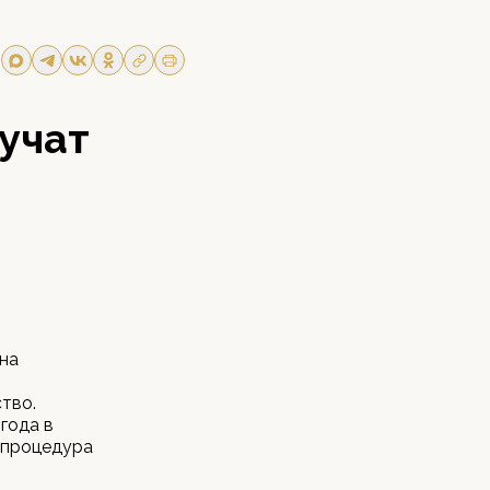
учат
на
тво.
года в
 процедура