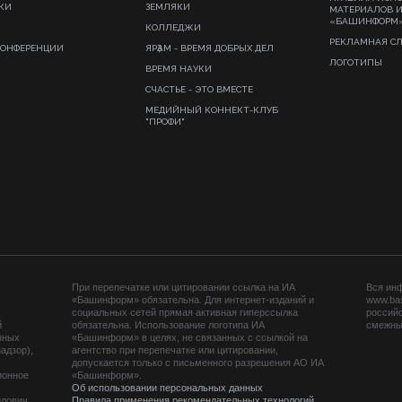
КИ
ЗЕМЛЯКИ
МАТЕРИАЛОВ 
«БАШИНФОРМ
КОЛЛЕДЖИ
РЕКЛАМНАЯ С
КОНФЕРЕНЦИИ
ЯРҘАМ - ВРЕМЯ ДОБРЫХ ДЕЛ
ЛОГОТИПЫ
ВРЕМЯ НАУКИ
СЧАСТЬЕ - ЭТО ВМЕСТЕ
МЕДИЙНЫЙ КОННЕКТ-КЛУБ
"ПРОФИ"
При перепечатке или цитировании ссылка на ИА
Вся ин
«Башинформ» обязательна. Для интернет-изданий и
www.ba
социальных сетей прямая активная гиперссылка
российс
й
обязательна. Использование логотипа ИА
смежных
нных
«Башинформ» в целях, не связанных с ссылкой на
адзор),
агентство при перепечатке или цитировании,
допускается только с письменного разрешения АО ИА
ионное
«Башинформ».
Об использовании персональных данных
йлович
Правила применения рекомендательных технологий