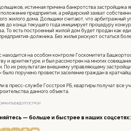
ольщиков, истинная причина банкротства застройщика я
положение предприятия, а рейдерский захват собственн
ого жилого дома. Дольщики считают, что арбитражный 
ев до конца текущего года инициирует процедуру конку
а. То есть построенный жилой дом будет продан как ед
редприятия-должника. Без жилья рискуют остаться бол
с находится на особом контроле Госкомитета Башкорто
ву и архитектуре, и был рассмотрен на многих совещани
м. По их результатам внешнему управляющему застройщ
 было поручено провести заселение граждан в кратчайш
и в пресс-службе Госстроя РБ, квартиры получат все у
роительства данного объекта.
О
#ЖИЛЬЕ
#ДОЛГОСТРОИ
яйтесь — больше и быстрее в наших соцсетях: