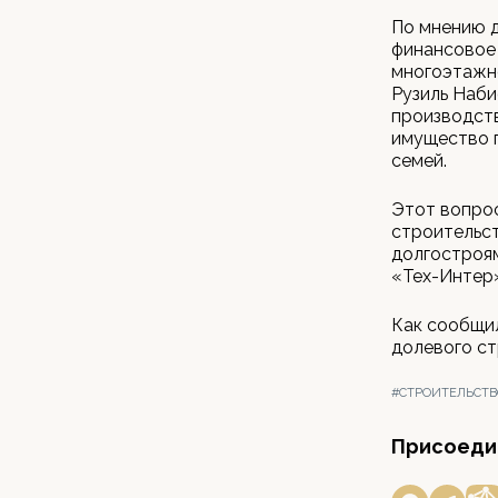
По мнению д
финансовое 
многоэтажн
Рузиль Наби
производств
имущество п
семей.
Этот вопро
строительст
долгостроя
«Тех-Интер»
Как сообщил
долевого ст
#СТРОИТЕЛЬСТВ
Присоедин