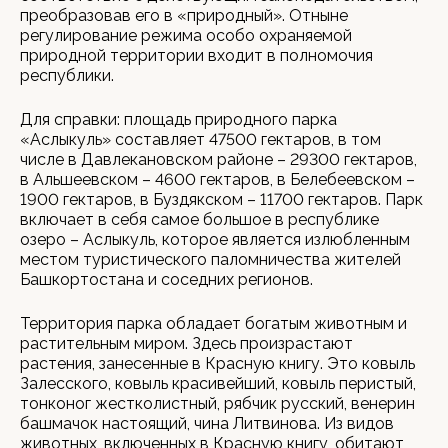
преобразовав его в «природный». Отныне
регулирование режима особо охраняемой
природной территории входит в полномочия
республики.
Для справки: площадь природного парка
«Аслыкуль» составляет 47500 гектаров, в том
числе в Давлекановском районе – 29300 гектаров,
в Альшеевском – 4600 гектаров, в Белебеевском –
1900 гектаров, в Буздякском – 11700 гектаров. Парк
включает в себя самое большое в республике
озеро – Аслыкуль, которое является излюбленным
местом туристического паломничества жителей
Башкортостана и соседних регионов.
Территория парка обладает богатым животным и
растительным миром. Здесь произрастают
растения, занесенные в Красную книгу. Это ковыль
Залесского, ковыль красивейший, ковыль перистый,
тонконог жестколистный, рябчик русский, венерин
башмачок настоящий, чина Литвинова. Из видов
животных, включенных в Красную книгу, обитают