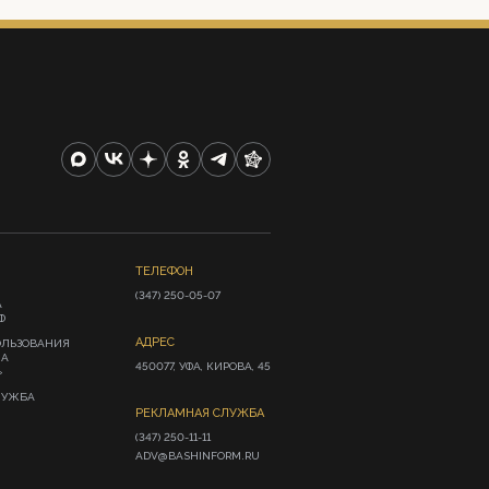
ТЕЛЕФОН
(347) 250-05-07
А
Ф
АДРЕС
ОЛЬЗОВАНИЯ
ИА
450077, УФА, КИРОВА, 45
»
ЛУЖБА
РЕКЛАМНАЯ СЛУЖБА
(347) 250-11-11

ADV@BASHINFORM.RU