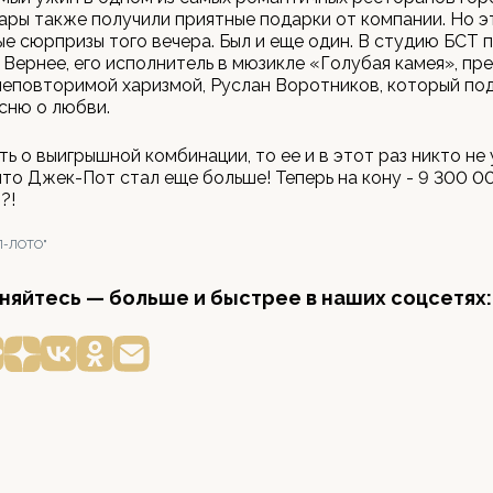
ары также получили приятные подарки от компании. Но э
е сюрпризы того вечера. Был и еще один. В студию БСТ 
 Вернее, его исполнитель в мюзикле «Голубая камея», пр
неповторимой харизмой, Руслан Воротников, который по
сню о любви.
ть о выигрышной комбинации, то ее и в этот раз никто не 
 что Джек-Пот стал еще больше! Теперь на кону - 9 300 0
?!
Л-ЛОТО"
яйтесь — больше и быстрее в наших соцсетях: