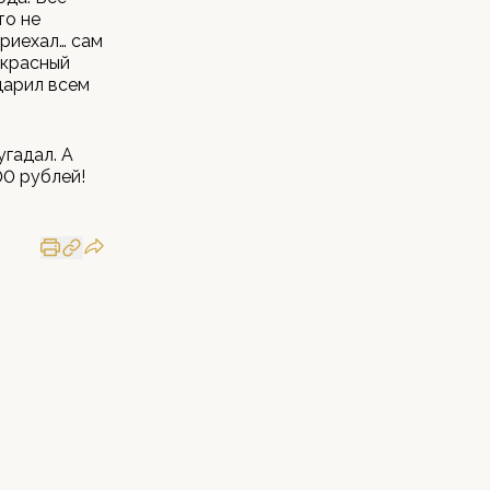
то не
приехал… сам
екрасный
дарил всем
угадал. А
00 рублей!