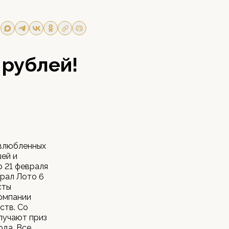
 рублей!
 влюбленных
ей и
р 21 февраля
Урал Лото 6
сты
компании
ств. Со
лучают приз
ода. Все