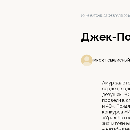
10:46 (UTC+5), 22 ФЕВРАЛЯ 201
Джек-По
IMPORT СЕРВИСНЫЙ
Амур залете
сердец в од
девушек, 20
провели в с
и 40». Появ
конкурса «И
«Урал Лото»
значительны
– незабывае