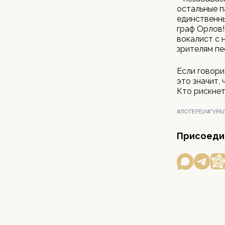
остальные п
единственны
граф Орлов!
вокалист с 
зрителям пе
Если говори
это значит,
Кто рискнет
#ЛОТЕРЕИ
#"УРА
Присоедин