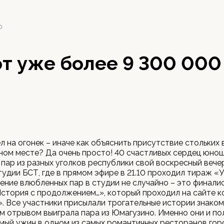
0
т уже более 9 300 000
л на огонек – иначе как объяснить присутствие стольких
ном месте? Да очень просто! 40 счастливых сердец юнош
 пар из разных уголков республики свой воскресный вече
тудии БСТ, где в прямом эфире в 21.10 проходил тираж «
ление влюбленных пар в студии не случайно – это финали
стория с продолжением…», который проходил на сайте 
. Все участники присылали трогательные истории знаком
м отрывом выиграла пара из Юмагузино. Именно они и по
мый ужин в одном из самых романтичных ресторанов гор