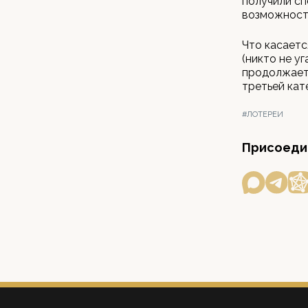
получили сп
возможность
Что касаетс
(никто не у
продолжает 
третьей кате
#ЛОТЕРЕИ
Присоедин