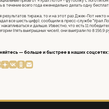
ециальные призы от «Урал Лото» - футболку с логотипом
 в течение всего года еженедельно делать одну бесплат
я результатов тиража, то и на этот раз Джек-Пот никто 
гадал все шесть цифр), сообщили в пресс-службе "Урал Ло
накапливаться и дальше. Известно, что есть 11 победите
гории (пять выигрышных чисел), они выиграли по 8 156,9 р
яйтесь — больше и быстрее в наших соцсетях: