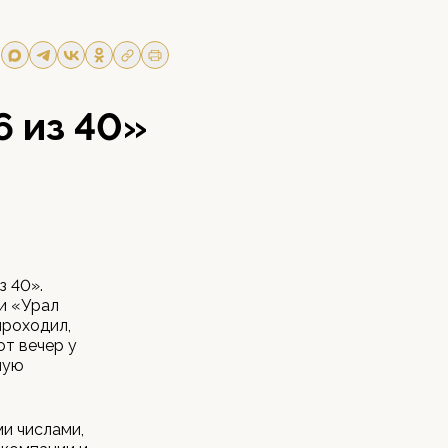
6 из 40»
з 40».
и «Урал
проходил,
от вечер у
ную
ми числами,