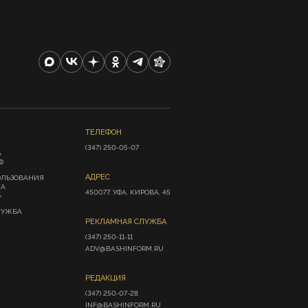
ТЕЛЕФОН
(347) 250-05-07
А
Ф
АДРЕС
ОЛЬЗОВАНИЯ
ИА
450077, УФА, КИРОВА, 45
»
ЛУЖБА
РЕКЛАМНАЯ СЛУЖБА
(347) 250-11-11

ADV@BASHINFORM.RU
РЕДАКЦИЯ
(347) 250-07-28

INF@BASHINFORM.RU