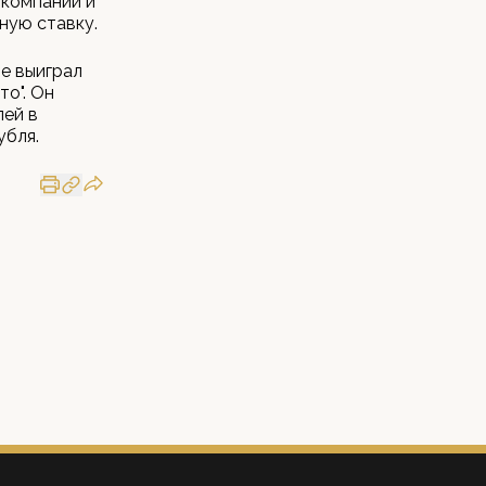
 компании и
ную ставку.
не выиграл
то". Он
лей в
убля.