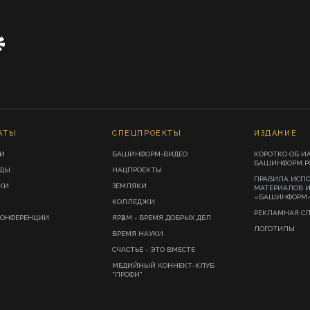
АТЫ
СПЕЦПРОЕКТЫ
ИЗДАНИЕ
И
БАШИНФОРМ-ВИДЕО
КОРОТКО ОБ И
БАШИНФОРМ.Р
ИДЫ
НАЦПРОЕКТЫ
ПРАВИЛА ИСП
КИ
ЗЕМЛЯКИ
МАТЕРИАЛОВ 
«БАШИНФОРМ
КОЛЛЕДЖИ
РЕКЛАМНАЯ С
КОНФЕРЕНЦИИ
ЯРҘАМ - ВРЕМЯ ДОБРЫХ ДЕЛ
ЛОГОТИПЫ
ВРЕМЯ НАУКИ
СЧАСТЬЕ - ЭТО ВМЕСТЕ
МЕДИЙНЫЙ КОННЕКТ-КЛУБ
"ПРОФИ"