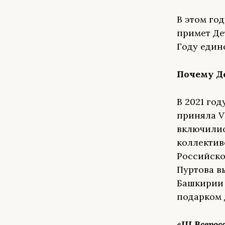
В этом го
примет Де
Году един
Почему Д
В 2021 го
приняла V
включилис
коллектив
Российско
Пуртова в
Башкирии 
подарком 
«III Всер