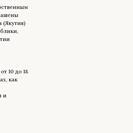
арственным
глашены
 (Якутия)
блики,
ятии
т 10 до 18
ах, как
ы и