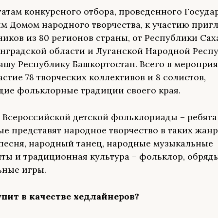
татам конкурсного отбора, проведенного Госуд
м Домом народного творчества, к участию при
ников из 80 регионов страны, от Республики Саха
нградской области и Луганской Народной Респу
ашу Республику Башкортостан. Всего в меропри
астие 78 творческих коллективов и 8 солистов,
ие фольклорные традиции своего края.
 Всероссийской детской фольклориады – ребята о
ые представят народное творчество в таких жанр
песня, народный танец, народные музыкальные
ты и традиционная культура – фольклор, обряд
ьные игры.
упит
в качестве х
едлайнеров?