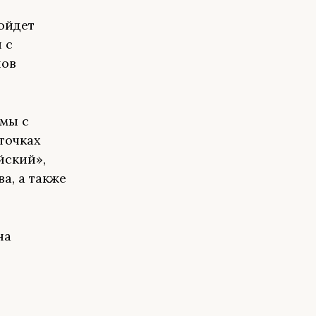
ройдет
 с
нов
ммы с
точках
йский»,
а, а также
на