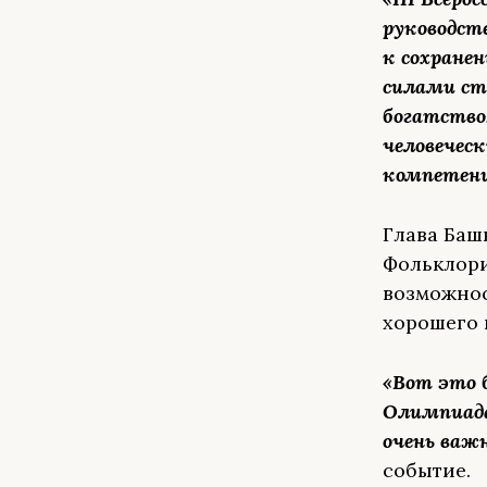
руководст
к сохране
силами ст
богатство
человечес
компетен
Глава Баш
Фольклори
возможнос
хорошего 
«Вот это 
Олимпиада
очень важ
событие.