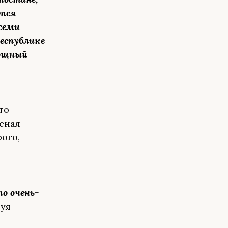
ится
всеми
еспублике
мощный
то
сная
ого,
о очень-
руя