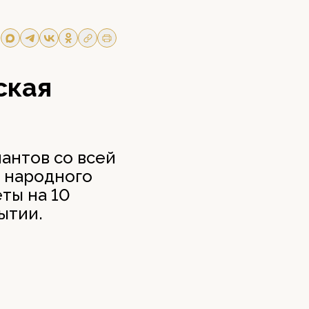
ская
лантов со всей
о народного
ты на 10
ытии.