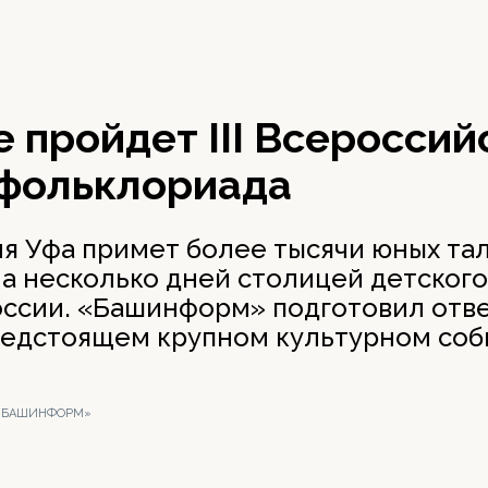
е пройдет III Всероссий
 фольклориада
ня Уфа примет более тысячи юных та
на несколько дней столицей детског
оссии. «Башинформ» подготовил отве
редстоящем крупном культурном соб
 «БАШИНФОРМ»