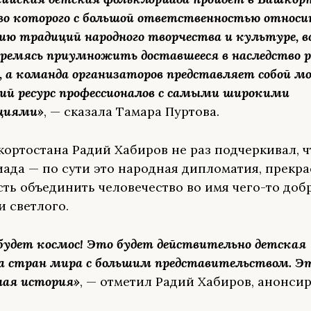
во которого с большой ответственностью относ
нию традиций народного творчества и культуре, 
ремясь приумножить доставшееся в наследство р
, а команда организаторов представляет собой 
кий ресурс профессионалов с самыми широкими
циями»
, — сказала Тамара Пуртова.
кортостана Радий Хабиров не раз подчеркивал, ч
ада — по сути это народная дипломатия, прекра
ть объединить человечество во имя чего-то добр
и светлого.
будет космос! Это будет действительно детская
 стран мира с большим представительством. Эт
ная история»
, — отметил Радий Хабиров, анонси