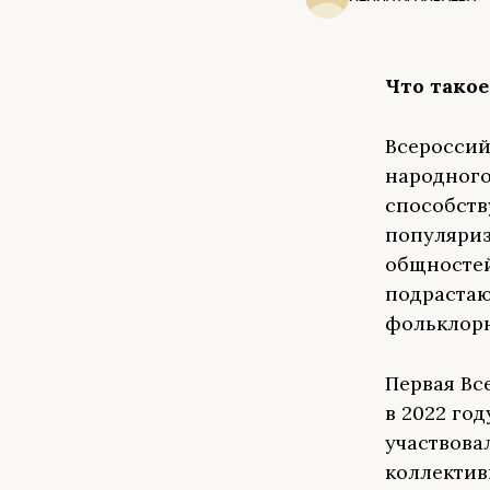
Что такое
Всероссий
народного
способств
популяриз
общностей
подрастаю
фольклорн
Первая Вс
в 2022 год
участвова
коллектив