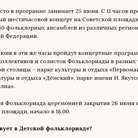
сто в программе занимает 25 июня. С 11 часов п
й шестичасовой концерт на Советской площади
40 фольклорных ансамблей из различных регио
й Федерации.
июня в эти же часы пройдут концертные програ
коллективов и солистов Фольклориады в разных 
й столицы – парке культуры и отдыха «Первома
ьтуры и отдыха «Дёмский», парке имени И. Якутов
олна».
я Фольклориада церемонией закрытия 26 июня 
площади, начало в 18.00.
твует в Детской фольклориаде?