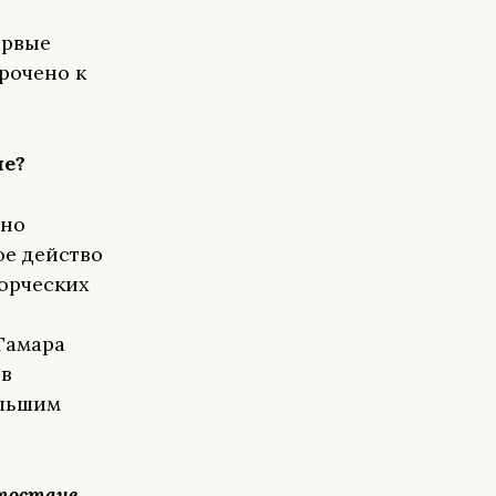
ервые
рочено к
не?
шно
ое действо
орческих
Тамара
 в
ольшим
тостане,