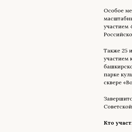
Особое ме
масштабны
участием 
Российско
Также 25 
участием 
башкирско
парке кул
сквере «В
Завершитс
Советской 
Кто учас