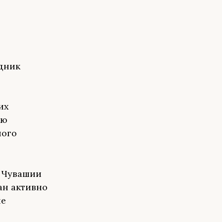
дник
их
ию
ного
в Чувашии
тан активно
ие