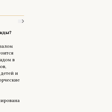
иады?
залом
тоится
адом в
ов,
 детей и
орческие
нирована