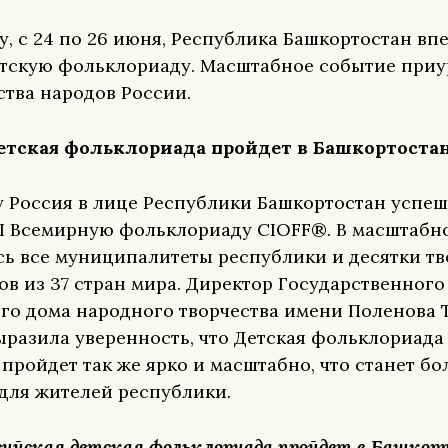
ду, с 24 по 26 июня, Республика Башкортостан вп
тскую фольклориаду. Масштабное событие приу
ства народов России.
етская фольклориада пройдет в Башкортоста
ду Россия в лице Республики Башкортостан успе
I Всемирную фольклориаду CIOFF®. В масштабн
ь все муниципалитеты республики и десятки тв
ов из 37 стран мира. Директор Государственного
го дома народного творчества имени Поленова 
ыразила уверенность, что Детская фольклориада
пройдет так же ярко и масштабно, что станет б
для жителей республики.
оссийская детская фольклориада пройдет в Башкор