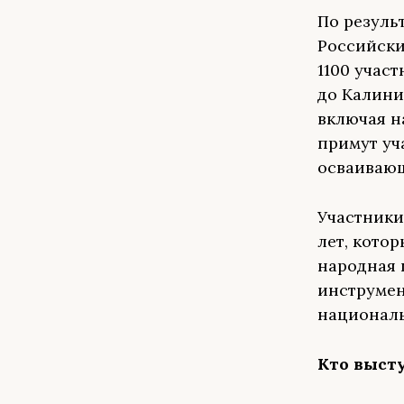
По резуль
Российски
1100 участ
до Калини
включая н
примут уч
осваивающ
Участники
лет, котор
народная 
инструмен
национал
Кто выст