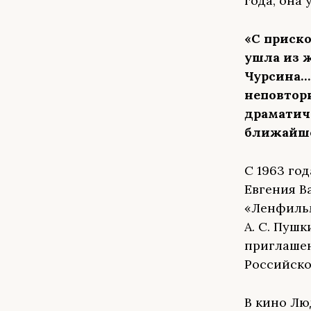
года, она
«С приск
ушла из 
Чурсина…
неповтори
драматич
ближайше
С 1963 го
Евгения В
«Ленфильм
А. С. Пушк
приглашен
Российско
В кино Лю