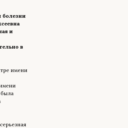
й болезни
ксеевна
ая и
тельно в
атре имени
 имени
у была
а
 серьезная