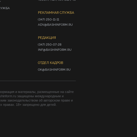
»
ЛУЖБА
РЕКЛАМНАЯ СЛУЖБА
(347) 250-11-11

ADV@BASHINFORM.RU
РЕДАКЦИЯ
(347) 250-07-28

INF@BASHINFORM.RU
ОТДЕЛ КАДРОВ
OK@BASHINFORM.RU
формация и материалы, размещенные на сайте
shinform.ru защищены международным и
ким законодательством об авторском праве и
 правах. 18+ запрещено для детей.