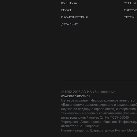
КУЛЬТУРА
СТАТЬИ
СПОРТ
ПРЕСС-
ПРОИСШЕСТВИЯ
ТЕСТЫ
ДЕТАЛЬНО
© 1992-2026 АО ИА «Башинформ».
www.bashinform.ru
Сетевое издание «Информационное агентство
«Башинформ» зарегистрировано в Федерально
службе по надзору в сфере связи, информацио
технологий и массовых коммуникаций (Роскомн
регистрационный номер Эл № ФС77-88040
Учредитель Акционерное общество "Информац
агентство "Башинформ"
Главный редактор Шарафутдинов Руслан Миха