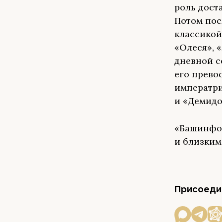
роль дост
Потом пос
классикой
«Олеся», 
дневной с
его прево
императри
и «Демидо
«Башинфор
и близким
Присоедин