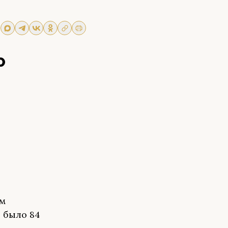
Р
ом
 было 84