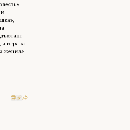
овесть».
ли
шка»,
на
Адъютант
ды играла
па женил»