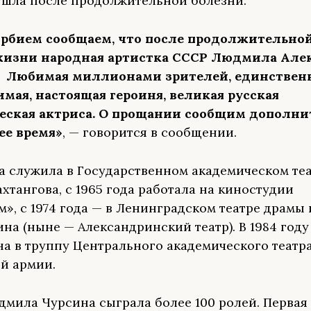
 ушла после продолжительной болезни.
орбием сообщаем, что после продолжительно
жизни народная артистка СССР Людмила Але
 Любимая миллионами зрителей, единственн
мая, настоящая героиня, великая русская
еская актриса. О прощании сообщим дополни
е время»
, — говорится в сообщении.
да служила в Государственном академическом те
ахтангова, с 1965 года работала на киностудии
», с 1974 года — в Ленинградском театре драмы
ина (ныне — Александринский театр). В 1984 год
а в труппу Центрального академического театр
й армии.
дмила Чурсина сыграла более 100 ролей. Первая