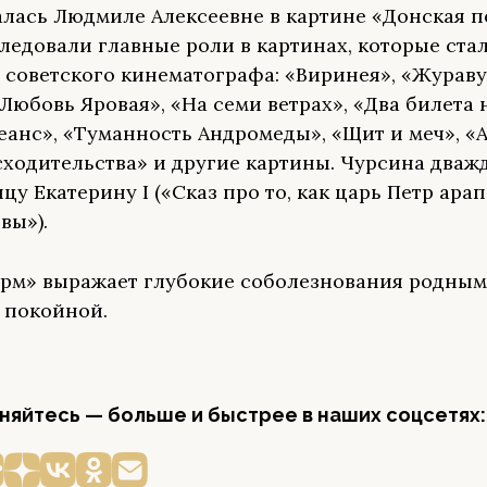
алась Людмиле Алексеевне в картине «Донская п
ледовали главные роли в картинах, которые ста
 советского кинематографа: «Виринея», «Жураву
«Любовь Яровая», «На семи ветрах», «Два билета 
еанс», «Туманность Андромеды», «Щит и меч», «
сходительства» и другие картины. Чурсина дваж
цу Екатерину I («Сказ про то, как царь Петр ара
вы»).
м» выражает глубокие соболезнования родным
 покойной.
яйтесь — больше и быстрее в наших соцсетях: