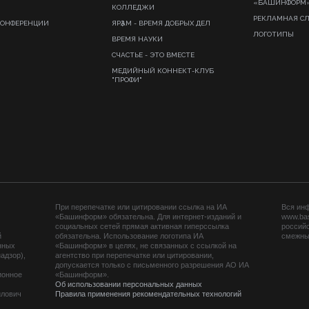
«БАШИНФОРМ
КОЛЛЕДЖИ
РЕКЛАМНАЯ С
КОНФЕРЕНЦИИ
ЯРҘАМ - ВРЕМЯ ДОБРЫХ ДЕЛ
ЛОГОТИПЫ
ВРЕМЯ НАУКИ
СЧАСТЬЕ - ЭТО ВМЕСТЕ
МЕДИЙНЫЙ КОННЕКТ-КЛУБ
"ПРОФИ"
При перепечатке или цитировании ссылка на ИА
Вся ин
«Башинформ» обязательна. Для интернет-изданий и
www.ba
социальных сетей прямая активная гиперссылка
российс
й
обязательна. Использование логотипа ИА
смежных
нных
«Башинформ» в целях, не связанных с ссылкой на
адзор),
агентство при перепечатке или цитировании,
допускается только с письменного разрешения АО ИА
ионное
«Башинформ».
Об использовании персональных данных
йлович
Правила применения рекомендательных технологий