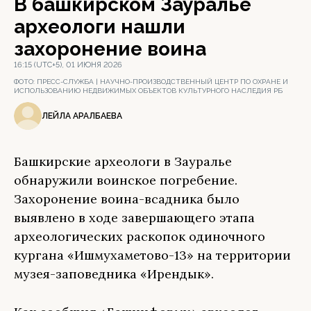
В башкирском Зауралье
археологи нашли
захоронение воина
16:15 (UTC+5), 01 ИЮНЯ 2026
ФОТО:
ПРЕСС-СЛУЖБА | НАУЧНО-ПРОИЗВОДСТВЕННЫЙ ЦЕНТР ПО ОХРАНЕ И
ИСПОЛЬЗОВАНИЮ НЕДВИЖИМЫХ ОБЪЕКТОВ КУЛЬТУРНОГО НАСЛЕДИЯ РБ
ЛЕЙЛА АРАЛБАЕВА
Башкирские археологи в Зауралье
обнаружили воинское погребение.
Захоронение воина-всадника было
выявлено в ходе завершающего этапа
археологических раскопок одиночного
кургана «Ишмухаметово-13» на территории
музея-заповедника «Ирендык».