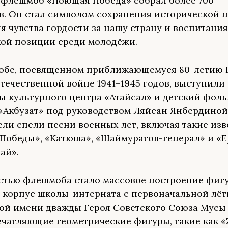
флешмоб «Поющая Победа» собрал более 700
в. Он стал символом сохранения исторической п
я чувства гордости за нашу страну и воспитани
ой позиции среди молодёжи.
обе, посвященном приближающемуся 80-летию 
течественной войне 1941–1945 годов, выступили
ы культурного центра «Атайсал» и детский фол
«Акбузат» под руководством Ляйсан Янбердиной
ли спели песни военных лет, включая такие изв
 Победы», «Катюша», «Шаймуратов-генерал» и «Е
ай».
тью флешмоба стало массовое построение фигу
 корпус школы-интерната с первоначальной лё
ой имени дважды Героя Советского Союза Мусы
ечатляющие геометрические фигуры, такие как «