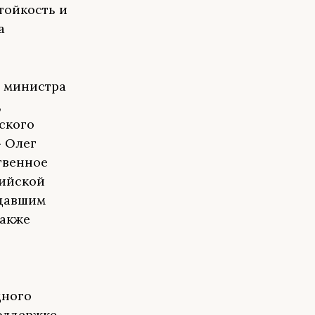
тойкость и
а
ь министра
,
ского
 Олег
твенное
рийской
тдавшим
также
дного
поддержке