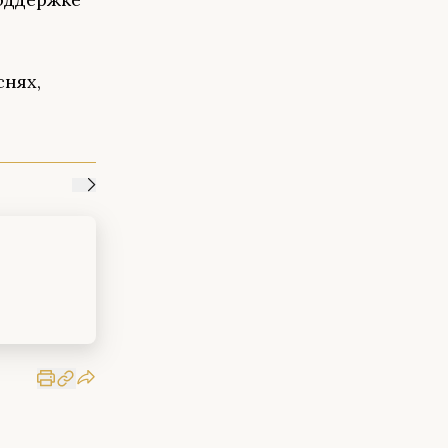
снях,