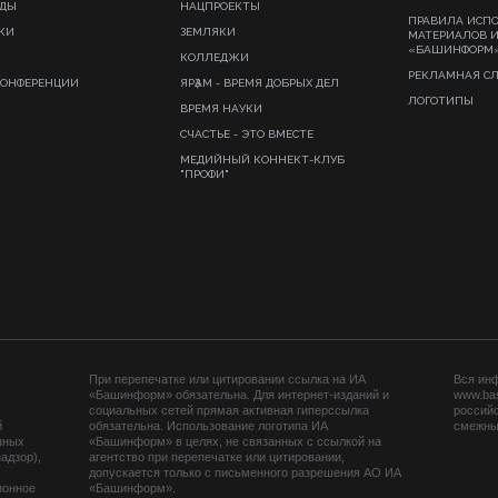
ИДЫ
НАЦПРОЕКТЫ
ПРАВИЛА ИСП
КИ
ЗЕМЛЯКИ
МАТЕРИАЛОВ 
«БАШИНФОРМ
КОЛЛЕДЖИ
РЕКЛАМНАЯ С
КОНФЕРЕНЦИИ
ЯРҘАМ - ВРЕМЯ ДОБРЫХ ДЕЛ
ЛОГОТИПЫ
ВРЕМЯ НАУКИ
СЧАСТЬЕ - ЭТО ВМЕСТЕ
МЕДИЙНЫЙ КОННЕКТ-КЛУБ
"ПРОФИ"
При перепечатке или цитировании ссылка на ИА
Вся ин
«Башинформ» обязательна. Для интернет-изданий и
www.ba
социальных сетей прямая активная гиперссылка
российс
й
обязательна. Использование логотипа ИА
смежных
нных
«Башинформ» в целях, не связанных с ссылкой на
адзор),
агентство при перепечатке или цитировании,
допускается только с письменного разрешения АО ИА
ионное
«Башинформ».