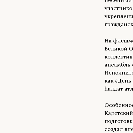
песенный 
участнико
укреплени
гражданск
На флешм
Великой О
коллектив
ансамбль 
Исполните
как «День
һалдат атл
Особеннос
Кадетский
подготовк
создал вп