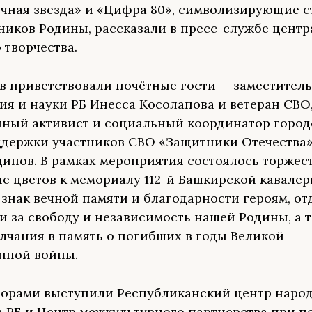
чная звезда» и «Цифра 80», символизирующие с
ников Родины, рассказали в пресс-службе центр
 творчества.
в приветствовали почётные гости — заместител
ия и науки РБ Инесса Косолапова и ветеран СВО
ный активист и социальный координатор город
держки участников СВО «Защитники Отечества»
инов. В рамках мероприятия состоялось торжес
е цветов к мемориалу 112-й Башкирской кавале
 знак вечной памяти и благодарности героям, о
и за свободу и независимость нашей Родины, а 
лчания в память о погибших в годы Великой
нной войны.
орами выступили Республиканский центр наро
а РБ и Центр межкультурного партнерства при 