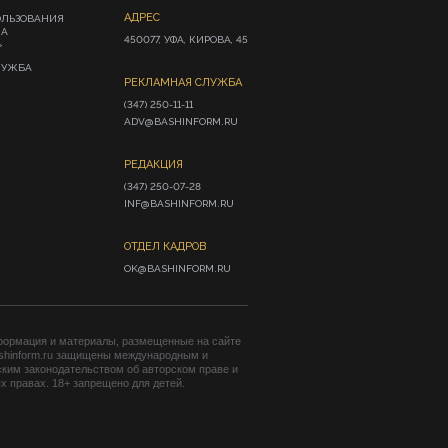
АДРЕС
ОЛЬЗОВАНИЯ
ИА
450077, УФА, КИРОВА, 45
»
ЛУЖБА
РЕКЛАМНАЯ СЛУЖБА
(347) 250-11-11

ADV@BASHINFORM.RU
РЕДАКЦИЯ
(347) 250-07-28

INF@BASHINFORM.RU
ОТДЕЛ КАДРОВ
OK@BASHINFORM.RU
формация и материалы, размещенные на сайте
shinform.ru защищены международным и
ким законодательством об авторском праве и
 правах. 18+ запрещено для детей.