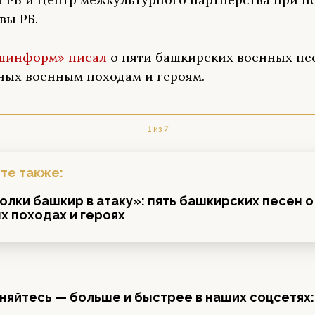
вы РБ.
шинформ» писал
о пяти башкирских военных пе
ых военным походам и героям.
1 из 7
те также:
олки башкир в атаку»: пять башкирских песен о
х походах и героях
яйтесь — больше и быстрее в наших соцсетях: