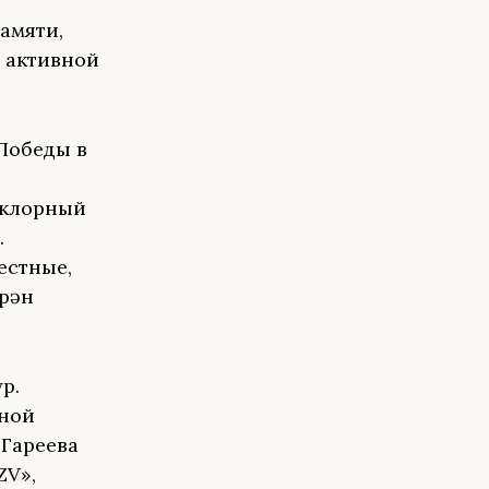
амяти,
я активной
Победы в
ьклорный
.
естные,
рҙән
р.
тной
 Гареева
ZV»,