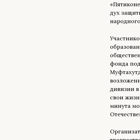
«Пятиконе
дух защит
народного
Участнико
образован
обществен
фонда под
Муфтахутд
возложени
дивизии в
свои жизн
минута мо
Отечестве
Организат
творчеств