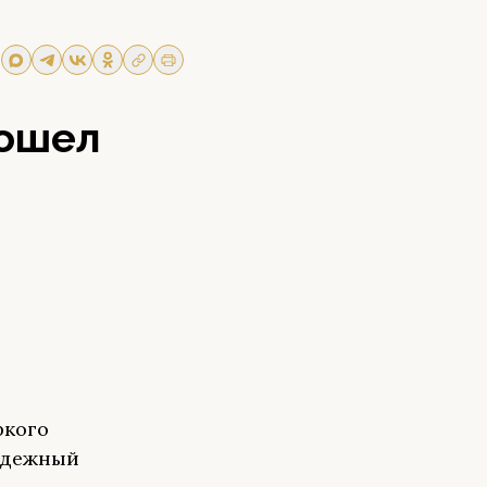
рошел
ркого
одежный