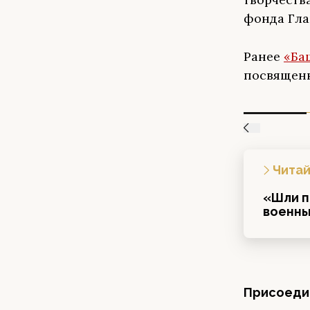
фонда Гла
Ранее
«Ба
посвященн
Читай
«Шли п
военны
Присоедин