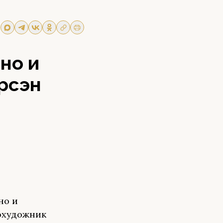
но и
рсэн
но и
тохудожник