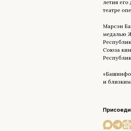
летия его
театре опе
Марсэн Ба
медалью Ж
Республик
Союза кин
Республик
«Башинфо
и близким
Присоедин