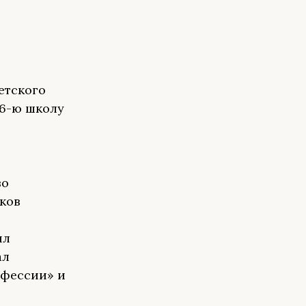
етского
 6-ю школу
во
ков
ыл
ал
офессии» и