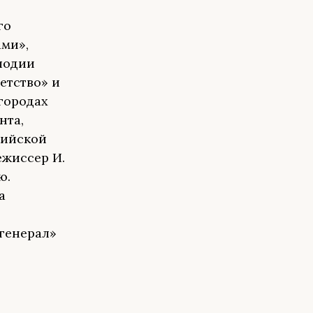
го
ми»,
лодии
етство» и
городах
нта,
рийской
ежиссер И.
ю.
а
генерал»