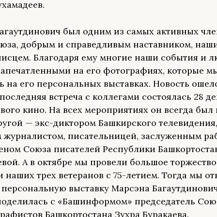
хамадеев.
агаутдинович был одним из самых активных чл
юза, добрым и справедливым наставником, наш
исцем. Благодаря ему многие наши события и 
запечатленными на его фотографиях, которые м
ь на его персональных выставках. Новость оше
 последняя встреча с коллегами состоялась 28 де
вого кино. На всех мероприятиях он всегда был 
ругой — экс-диктором Башкирского телевидения
 журналистом, писательницей, заслуженным ра
леном Союза писателей Республики Башкортоста
вой. А в октябре мы провели большое торжество
и наших трех ветеранов с 75-летием. Тогда мы о
 персональную выставку Марсэна Багаутдинови
поделилась с «Башинформом» председатель Сою
рафистов Башкортостана Зухра Буракаева.