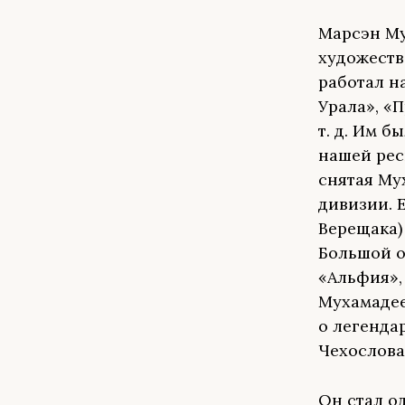
Марсэн Му
художеств
работал н
Урала», «
т. д. Им 
нашей рес
снятая Му
дивизии. 
Верещака)
Большой о
«Альфия»,
Мухамадее
о легенда
Чехослова
Он стал о