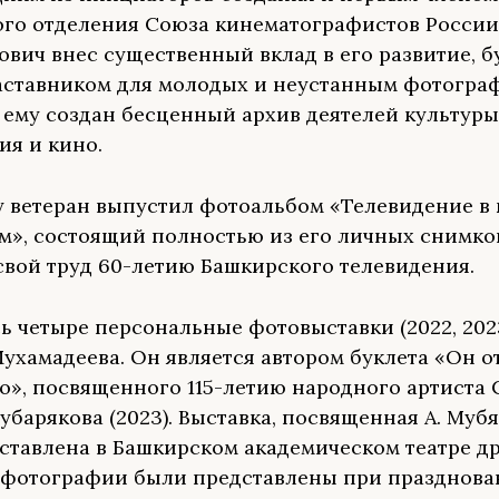
го отделения Союза кинематографистов России
ович внес существенный вклад в его развитие, б
ставником для молодых и неустанным фотогра
 ему создан бесценный архив деятелей культуры
ия и кино.
ду ветеран выпустил фотоальбом «Телевидение в 
ом», состоящий полностью из его личных снимко
свой труд 60-летию Башкирского телевидения.
ь четыре персональные фотовыставки (2022, 2023
ухамадеева. Он является автором буклета «Он о
но», посвященного 115-летию народного артиста
убарякова (2023). Выставка, посвященная А. Мубя
ставлена в Башкирском академическом театре д
 фотографии были представлены при празднова