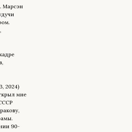
. Марсэн
удучи
фом.
,
кадре
в,
, 2024)
ткрыл мне
 СССР
ракову,
рамы.
нии 90-