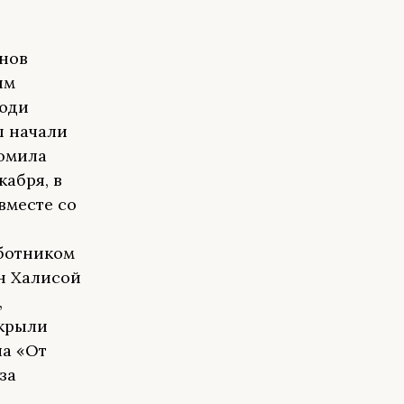
енов
им
люди
ы начали
ломила
кабря, в
вместе со
,
ботником
н Халисой
,
ткрыли
ча «От
за