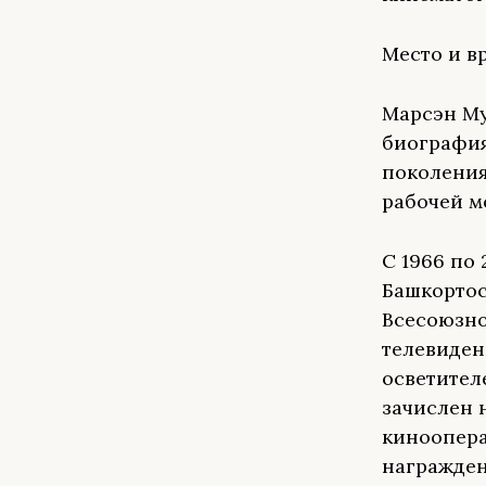
Место и в
Марсэн Мух
биография
поколения
рабочей м
С 1966 по 
Башкортос
Всесоюзно
телевиден
осветител
зачислен 
киноопера
награжден