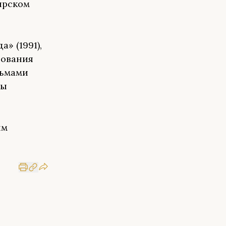
ирском
» (1991),
зования
сьмами
ры
ым