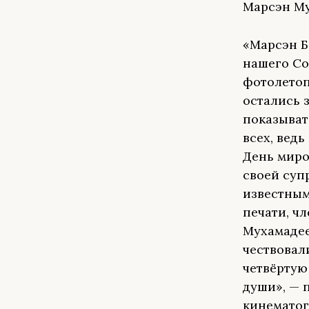
Марсэн Му
«Марсэн Б
нашего Со
фотолетоп
остались 
показыват
всех, ведь
День миро
своей суп
известным
печати, ч
Мухамадее
чествовал
четвёртую
души», — 
кинематог