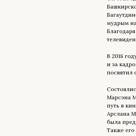
Башкирско
Багаутдин
мудрым на
Благодаря
телевиден
В 2018 го
и за кадр
посвятил 
Состоялис
Марсэна М
путь в ки
Арслана М
была пред
Также его