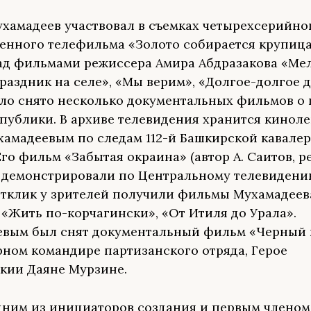
хамадеев участвовал в съемках четырехсерийно
енного телефильма «Золото собирается крупица
ад фильмами режиссера Амира Абдразакова «Ме
Праздник на селе», «Мы верим», «Долгое-долгое д
было снято несколько документальных фильмов о 
публики. В архиве телевидения хранится киноле
хамадеевым по следам 112-й Башкирской кавале
Его фильм «Забытая окраина» (автор А. Саитов, р
 демонстрировали по Центральному телевидени
тклик у зрителей получили фильмы Мухамадеев
 «Жить по-корчагински», «От Итиля до Урала».
вым был снят документальный фильм «Черный 
рном командире партизанского отряда, Герое
кии Даяне Мурзине.
дним из инициаторов создания и первым членом