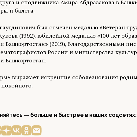
 друга и сподвижника Амира Абдразакова в Башк
ры и балета.
гаутдинович был отмечен медалью «Ветеран труда
укова (1992), юбилейной медалью «100 лет обра
и Башкортостан» (2019), благодарственными пи
ематографистов России и министерства культу
и Башкортостан.
рм» выражает искренние соболезнования родн
 покойного.
яйтесь — больше и быстрее в наших соцсетях: