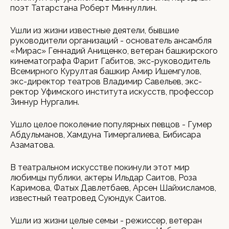
поэт Татарстана Роберт Миннуллин.
Ушли из жизни известные деятели, бывшие
руководители организаций - основатель ансамбля
«Мирас» Геннадий Анищенко, ветеран башкирского
кинематографа Фарит Габитов, экс-руководитель
Всемирного Курултая башкир Амир Ишемгулов,
экс-директор театров Владимир Савельев, экс-
ректор Уфимского института искусств, профессор
Зиннур Нургалин.
Ушло целое поколение популярных певцов - Гумер
Абдульманов, Хамдуна Тимергалиева, Бибисара
Азаматова.
В театральном искусстве покинули этот мир
любимцы публики, актеры Ильдар Саитов, Роза
Каримова, Фатых Давлетбаев, Арсен Шайхисламов,
известный театровед Суюндук Саитов.
Ушли из жизни целые семьи - режиссер, ветеран