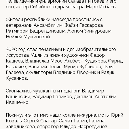
телевидения и филармонии Салават Итбаев и его
сын, актер Сибайского драмтеатра Марс Итбаев.
Жители республики навсегда простились с
ветеранами Ансамбля им. Файзи Гаскарова
Ратмиром Бадретдиновым, Аюпом Зиннуровым,
Нейлей Мужиповой.
2020 год стал печальным и для изобразительного
искусства. Ушли из жизни художники Федор
Кащеев, Владислав Меос, Альберт Кудаяров, Фарид
Ергалиев, Василий Лесин, Мунир Зубаиров, Ляля
Галеева, скульпторы Владимир Дворник и Радик
Хусаинов.
Скончались музыканты и педагоги Владимир
Башинский, Радимир Галимов, джазмен Анатолий
Иващенко.
Покинули этот мир наши коллеги-журналисты Юрий
Коваль, Сергей Спатар, Самат Галин, Галина
Заводникова, оператор Ильдар Насретдинов.