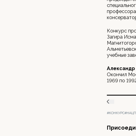
специальног
профессора
консерватор
Конкурс про
Загира Исма
Магнитогорс
Альметьевск
учебные зав
Александр
Окончил Мо
1969 по 1992
#КОНКУРС
#НАЦП
Присоедин