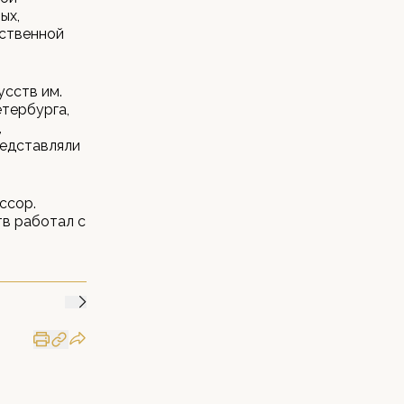
ых,
ственной
усств им.
етербурга,
,
редставляли
ессор.
в работал с