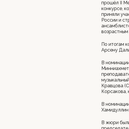
прошёл II М
конкурсе, к
приняли уча
России и ст
ансамблист
возрастным 
По итогам 
Арсену Дали
В номинации
Минниахмето
преподавате
музыкальный
Кравцова (С
Корсакова, 
В номинаци
Хамидуллин
В жюри был
председате