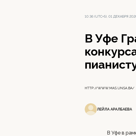
10:36 (UTC+5), 01 ДЕКАБРЯ 20
В Уфе Г
конкурс
пианисту
HTTP://WWW.MAS.UNSA.BA/
ЛЕЙЛА АРАЛБАЕВА
В Уфе в рам