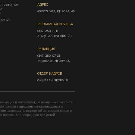
АДРЕС
ОЛЬЗОВАНИЯ
ИА
450077, УФА, КИРОВА, 45
»
ЛУЖБА
РЕКЛАМНАЯ СЛУЖБА
(347) 250-11-11

ADV@BASHINFORM.RU
РЕДАКЦИЯ
(347) 250-07-28

INF@BASHINFORM.RU
ОТДЕЛ КАДРОВ
OK@BASHINFORM.RU
формация и материалы, размещенные на сайте
shinform.ru защищены международным и
ким законодательством об авторском праве и
 правах. 18+ запрещено для детей.