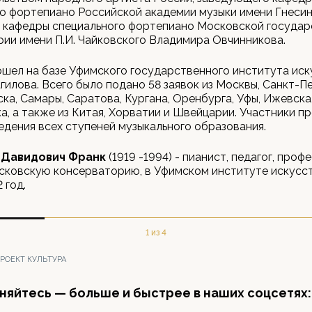
о фортепиано Российской академии музыки имени Гнесин
 кафедры специального фортепиано Московской государ
ии имени П.И. Чайковского Владимира Овчинникова.
шел на базе Уфимского государственного института иск
гилова. Всего было подано 58 заявок из Москвы, Санкт-П
ка, Самары, Саратова, Кургана, Оренбурга, Уфы, Ижевска
а, а также из Китая, Хорватии и Швейцарии. Участники п
едения всех ступеней музыкального образования.
 Давидович
Франк
(1919 -1994) - пианист, педагог, проф
сковскую консерваторию, в Уфимском институте искусст
 год.
1 из 4
РОЕКТ КУЛЬТУРА
яйтесь — больше и быстрее в наших соцсетях: