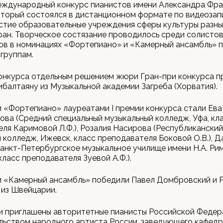
еждународный конкурс пианистов имени Александра Фра
оторый состоялся в дистанционном формате по видеозап
стие образовательные учреждения сферы культуры разны
ран. Творческое состязание проводилось среди солистов
ов в номинациях «Фортепиано» и «Камерный ансамбль» 
группам.
конкурса отдельным решением жюри Гран-при конкурса 
балтаяну из Музыкальной академии Загреба (Хорватия).
 «Фортепиано» лауреатами I премии конкурса стали Ева
ва (Средний специальный музыкальный колледж, Уфа, кл
ля Каримовой Л.Ф.), Розалия Насирова (Республиканский
 колледж, Ижевск, класс преподавателя Боковой О.В.), Д
анкт-Петербургское музыкальное училище имени Н.А. Ри
класс преподавателя Зуевой А.Ф.).
и «Камерный ансамбль» победили Павел Домбровский и 
 из Швейцарии.
и приглашены авторитетные пианисты Российской Федер
льством народного артиста России, заведующего кафед