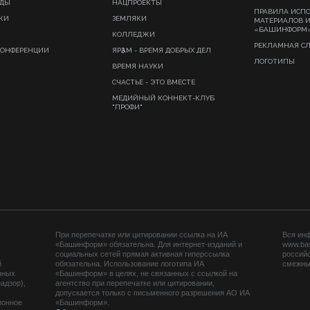
ИДЫ
НАЦПРОЕКТЫ
ПРАВИЛА ИСП
КИ
ЗЕМЛЯКИ
МАТЕРИАЛОВ 
«БАШИНФОРМ
КОЛЛЕДЖИ
РЕКЛАМНАЯ С
КОНФЕРЕНЦИИ
ЯРҘАМ - ВРЕМЯ ДОБРЫХ ДЕЛ
ЛОГОТИПЫ
ВРЕМЯ НАУКИ
СЧАСТЬЕ - ЭТО ВМЕСТЕ
МЕДИЙНЫЙ КОННЕКТ-КЛУБ
"ПРОФИ"
При перепечатке или цитировании ссылка на ИА
Вся ин
«Башинформ» обязательна. Для интернет-изданий и
www.ba
социальных сетей прямая активная гиперссылка
российс
й
обязательна. Использование логотипа ИА
смежных
нных
«Башинформ» в целях, не связанных с ссылкой на
адзор),
агентство при перепечатке или цитировании,
допускается только с письменного разрешения АО ИА
ионное
«Башинформ».