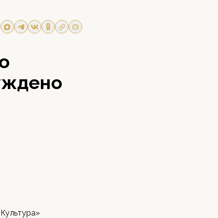
о
суждено
«Культура»