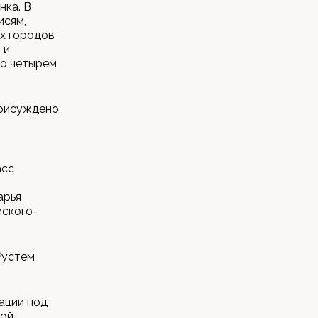
нка. В
исям,
х городов
 и
по четырем
присуждено
асс
арья
мского-
Рустем
ации под
рой