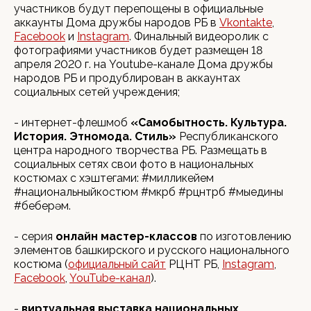
участников будут перепощены в официальные
аккаунты Дома дружбы народов РБ в
Vkontakte
,
Facebook
и
Instagram
. Финальный видеоролик с
фотографиями участников будет размещен 18
апреля 2020 г. на Youtube-канале Дома дружбы
народов РБ и продублирован в аккаунтах
социальных сетей учреждения;
- интернет-флешмоб
«Самобытность. Культура.
История. Этномода. Стиль»
Республиканского
центра народного творчества РБ. Размещать в
социальных сетях свои фото в национальных
костюмах с хэштегами: #милликейем
#национальныйкостюм #мкрб #рцнтрб #мыедины
#беҙберҙәм.
- серия
онлайн мастер-классов
по изготовлению
элементов башкирского и русского национального
костюма (
официальный сайт
РЦНТ РБ,
Instagram
,
Facebook
,
YouTube-канал
).
-
виртуальная выставка национальных