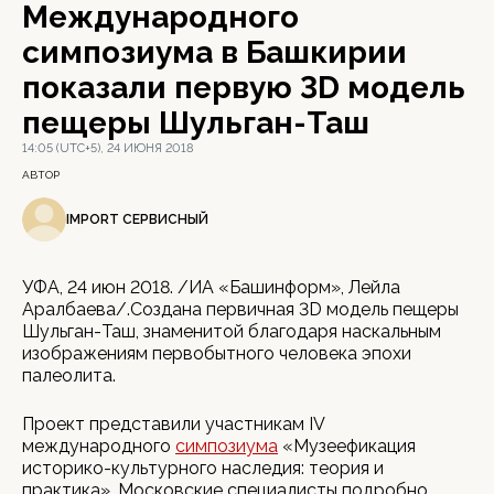
Международного
симпозиума в Башкирии
показали первую 3D модель
пещеры Шульган-Таш
14:05 (UTC+5), 24 ИЮНЯ 2018
АВТОР
IMPORT СЕРВИСНЫЙ
УФА, 24 июн 2018. /ИА «Башинформ», Лейла
Аралбаева/.Cоздана первичная 3D модель пещеры
Шульган-Таш, знаменитой благодаря наскальным
изображениям первобытного человека эпохи
палеолита.
Проект представили участникам IV
международного
симпозиума
«Музеефикация
историко-культурного наследия: теория и
практика». Московские специалисты подробно