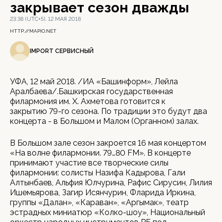
закрывает сезон дважды
23:38 (UTC+5), 12 МАЯ 2018
HTTP://MAPIO.NET
IMPORT СЕРВИСНЫЙ
УФА, 12 май 2018. /ИА «Башинформ», Лейла
Аралбаева/.Башкирская государственная
филармония им. Х. Ахметова готовится к
закрытию 79-го сезона. По традиции это будут два
концерта - в Большом и Малом (Органном) залах.
В Большом зале сезон закроется 16 мая концертом
«На волне филармонии. 79…80 FM». В концерте
принимают участие все творческие силы
филармонии: солисты Назифа Кадырова, Гали
Алтынбаев, Альфия Юлчурина, Рафис Сирусин, Лилия
Ишемьярова, Загир Исянчурин, Фларида Иркина,
группы «Далан», «Караван», «Аргымак», театр
эстрадных миниатюр «Колко-шоу», Национальный