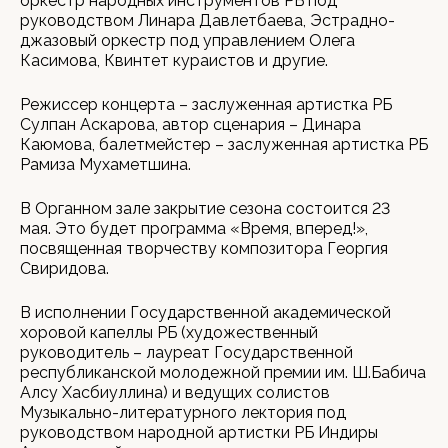
оркестр народных инструментов РБ под
руководством Линара Давлетбаева, Эстрадно-
джазовый оркестр под управлением Олега
Касимова, Квинтет кураистов и другие.
Режиссер концерта – заслуженная артистка РБ
Сулпан Аскарова, автор сценария – Динара
Каюмова, балетмейстер – заслуженная артистка РБ
Рамиза Мухаметшина.
В Органном зале закрытие сезона состоится 23
мая. Это будет программа «Время, вперед!»,
посвященная творчеству композитора Георгия
Свиридова.
В исполнении Государственной академической
хоровой капеллы РБ (художественный
руководитель – лауреат Государственной
республиканской молодежной премии им. Ш.Бабича
Алсу Хасбиуллина) и ведущих солистов
Музыкально-литературного лектория под
руководством народной артистки РБ Индиры