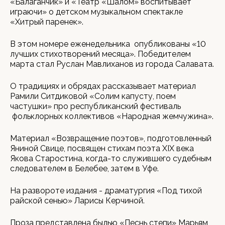
«Балаганчик» и «Театр «Шалом» воспитывает
играючи» о детском музыкальном спектакле
«Хитрый паренек».
В этом номере еженедельника опубликованы «10
лучших стихотворений месяца». Победителем
марта стал Руслан Мавлиханов из города Салавата.
О традициях и обрядах рассказывает материал
Рамили Ситдиковой «Солим капусту, поем
частушки» про республиканский фестиваль
фольклорных коллективов «Народная жемчужина».
Материал «Возвращение поэтов», подготовленный
Яниной Свице, посвящен стихам поэта XIX века
Якова Старостина, когда-то служившего судебным
следователем в Белебее, затем в Уфе.
На развороте издания - драматургия «Под тихой
райской сенью» Ларисы Керчиной.
Проза представлена былью «Песнь степи» Марьям