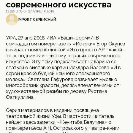
современного искусства
13:22 (UTC+5), 27 АПРЕЛЯ 2018
IMPORT СЕРВИСНЫЙ
УФА, 27 апр 2018. /ИА «Башинформ»/. В
семнадцатом номере газеты «Истоки» Егор Окунев
начинает номер колонкой «Это просто АРТ какой-
то…», поднимая в ней тему о гранях современного
искусства. Эту тему подхватывает Галарина со
статьей о выставке картин Ильдара Валеева «И в
серой краске будней немного апельсинового
молока». Светлана Гафурова развивает мысль о
многообразии красоты, делясь впечатлениями от
художественной резьбы по дереву Рустяма
Фаткуллина.
Серия материалов в издании посвящена
театральной жизни Уфы. В частности, читатель
найдет здесь заметки «Женитьба Белугина» о
премьере пьесы А.Н. Островского у театра-книги