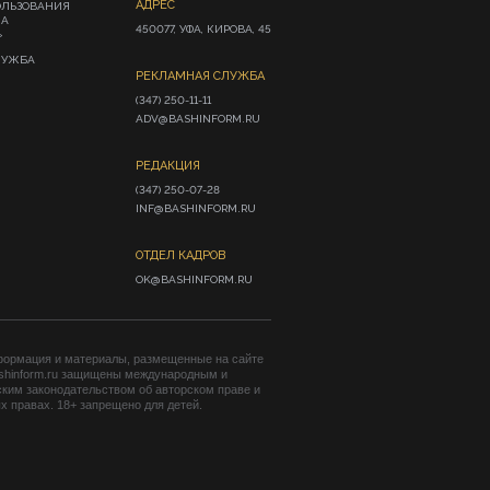
АДРЕС
ОЛЬЗОВАНИЯ
ИА
450077, УФА, КИРОВА, 45
»
ЛУЖБА
РЕКЛАМНАЯ СЛУЖБА
(347) 250-11-11

ADV@BASHINFORM.RU
РЕДАКЦИЯ
(347) 250-07-28

INF@BASHINFORM.RU
ОТДЕЛ КАДРОВ
OK@BASHINFORM.RU
формация и материалы, размещенные на сайте
shinform.ru защищены международным и
ким законодательством об авторском праве и
 правах. 18+ запрещено для детей.