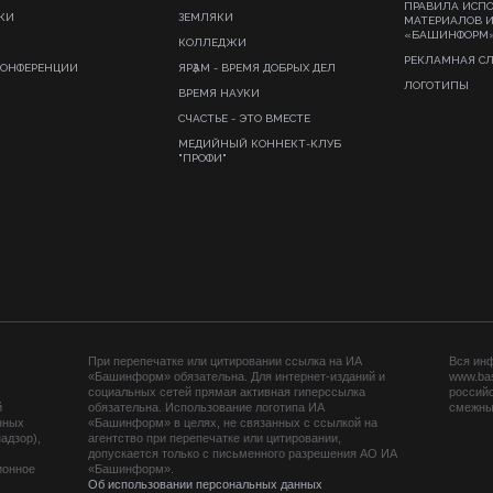
ПРАВИЛА ИСП
КИ
ЗЕМЛЯКИ
МАТЕРИАЛОВ 
«БАШИНФОРМ
КОЛЛЕДЖИ
РЕКЛАМНАЯ С
КОНФЕРЕНЦИИ
ЯРҘАМ - ВРЕМЯ ДОБРЫХ ДЕЛ
ЛОГОТИПЫ
ВРЕМЯ НАУКИ
СЧАСТЬЕ - ЭТО ВМЕСТЕ
МЕДИЙНЫЙ КОННЕКТ-КЛУБ
"ПРОФИ"
При перепечатке или цитировании ссылка на ИА
Вся ин
«Башинформ» обязательна. Для интернет-изданий и
www.ba
социальных сетей прямая активная гиперссылка
российс
й
обязательна. Использование логотипа ИА
смежных
нных
«Башинформ» в целях, не связанных с ссылкой на
адзор),
агентство при перепечатке или цитировании,
допускается только с письменного разрешения АО ИА
ионное
«Башинформ».
Об использовании персональных данных