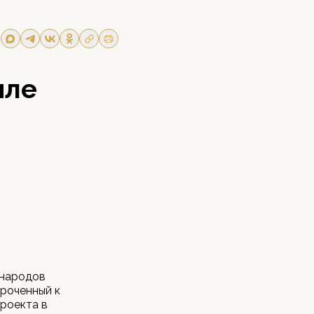
иле
 народов
роченный к
проекта в