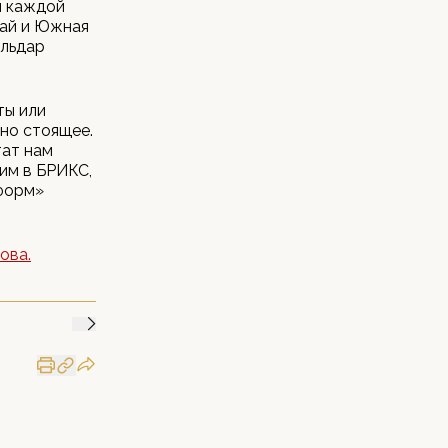
ы каждой
тай и Южная
Ильдар
ты или
ьно стоящее.
тат нам
им в БРИКС,
нформ»
ова.