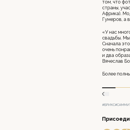
том, что фо
страны, уча
Африка). Мо
Гумеров, а 
«У нас мног
свадьбы. Мы
Сначала это
очень понра
и два образ
Вячеслав Бо
Более полн
#БРИКС
#САММИ
Присоедин