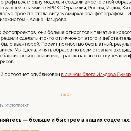
тографы взяли одну модель и создали вместе с ней образ
ствующей в саммите БРИКС (Бразилия, Россия, Индия, Ки
делью проекта стала Айгуль Амирханова, фотографом - 
визажистом - Алина Назирова.
о фотопроектов, они больше относятся к тематике красо
 решили сделать что-то отличное от этого и действител
 было авантюрой. Проект полностью бесплатный, резуль
вился. Мы сделали пять образов по всем странам, входящ
а башкирской красавицы», - рассказал агентству «Баши
рисов.
ый фотоотчет опубликован
в личном блоге Ильдара Гумер
1 из 14
ТЫ
#ФОТОПРОЕКТ
яйтесь — больше и быстрее в наших соцсетях: