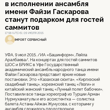
в исполнении ансамбля
имени Файзи Гаскарова
станут подарком для гостей
саммитов
17:56 (UTC+5), 09 ИЮЛЯ 2015
IMPORT СЕРВИСНЫЙ
УФА, 9 июл 2015. /ИА «Башинформ», Лейла
Аралбаева/. На концертах для гостей саммитов
ШОС и БРИКС в Уфе Государственный
академический ансамбль народного танца имени
Файзи Гаскарова представит яркие новые
постановки. Это «Казахская сюита», «Киргизский
свадебный танец», хорезмский танец «Лязги» и
китайский женский танец «Лунный полет бабочки».
Поставили все танцы хореограф из Турции Арман
Нурмухаматулы и его ассистентка — солистка
балета Астаны Айжан Жунусова, с которыми у
ансамбля сложилось плодотворное