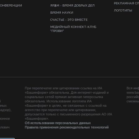
РЕКЛАМНАЯ С
КОНФЕРЕНЦИИ
ЯРҘАМ - ВРЕМЯ ДОБРЫХ ДЕЛ
ЛОГОТИПЫ
ВРЕМЯ НАУКИ
СЧАСТЬЕ - ЭТО ВМЕСТЕ
МЕДИЙНЫЙ КОННЕКТ-КЛУБ
"ПРОФИ"
При перепечатке или цитировании ссылка на ИА
Вся ин
«Башинформ» обязательна. Для интернет-изданий и
www.ba
социальных сетей прямая активная гиперссылка
российс
й
обязательна. Использование логотипа ИА
смежных
нных
«Башинформ» в целях, не связанных с ссылкой на
адзор),
агентство при перепечатке или цитировании,
допускается только с письменного разрешения АО ИА
ионное
«Башинформ».
Об использовании персональных данных
йлович
Правила применения рекомендательных технологий