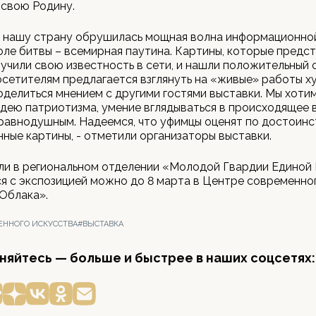
 свою Родину.
а нашу страну обрушилась мощная волна информационно
ле битвы – всемирная паутина. Картины, которые предст
лучили свою известность в сети, и нашли положительный 
осетителям предлагается взглянуть на «живые» работы 
оделиться мнением с другими гостями выставки. Мы хоти
дею патриотизма, умение вглядываться в происходящее в
равнодушным. Надеемся, что уфимцы оценят по достоинс
ные картины, - отметили организаторы выставки.
и в региональном отделении «Молодой Гвардии Единой 
я с экспозицией можно до 8 марта в Центре современно
Облака».
ЕННОГО ИСКУССТВА
#ВЫСТАВКА
яйтесь — больше и быстрее в наших соцсетях: