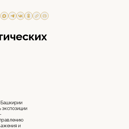
тических
е Башкирии
ь экспозиции
-
аправлению
важения и