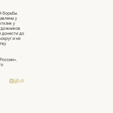
й борьбы.
авлены у
отклик у
художников
м донести до
округ и не
тву
России»,
го