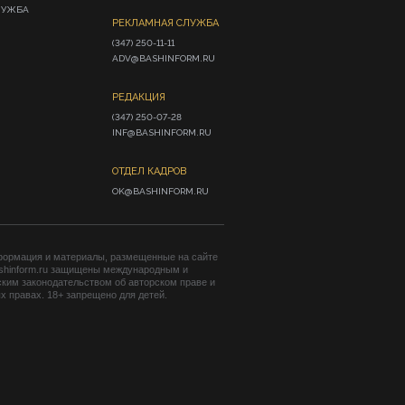
ЛУЖБА
РЕКЛАМНАЯ СЛУЖБА
(347) 250-11-11

ADV@BASHINFORM.RU
РЕДАКЦИЯ
(347) 250-07-28

INF@BASHINFORM.RU
ОТДЕЛ КАДРОВ
OK@BASHINFORM.RU
формация и материалы, размещенные на сайте
shinform.ru защищены международным и
ким законодательством об авторском праве и
 правах. 18+ запрещено для детей.