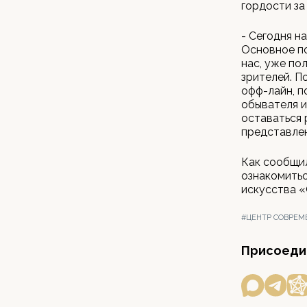
гордости за
- Сегодня н
Основное по
нас, уже по
зрителей. П
офф-лайн, п
обывателя и
оставаться 
представлен
Как сообщил
ознакомитьс
искусства «
#ЦЕНТР СОВРЕМ
Присоедин