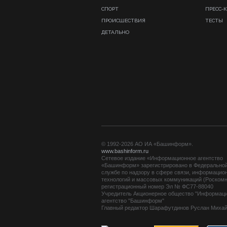
СПОРТ
ПРЕСС-
ПРОИСШЕСТВИЯ
ТЕСТЫ
ДЕТАЛЬНО
© 1992-2026 АО ИА «Башинформ».
www.bashinform.ru
Сетевое издание «Информационное агентство
«Башинформ» зарегистрировано в Федерально
службе по надзору в сфере связи, информацио
технологий и массовых коммуникаций (Роскомн
регистрационный номер Эл № ФС77-88040
Учредитель Акционерное общество "Информац
агентство "Башинформ"
Главный редактор Шарафутдинов Руслан Миха