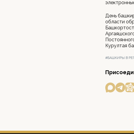
электронные
День башкир
области обр
Башкортоста
Аргаяшског
Постоянног
Курултая б
#БАШКИРЫ В РЕ
Присоедин