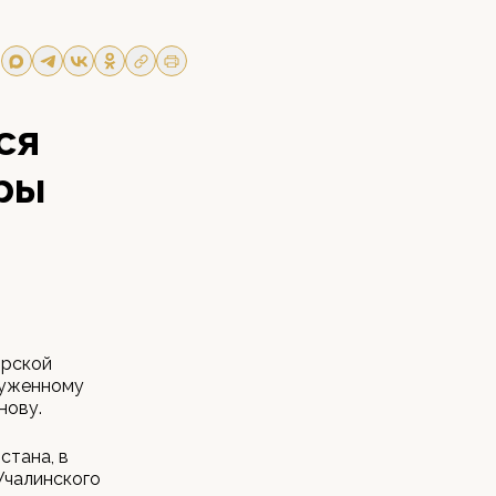
ся
ры
ирской
луженному
нову.
стана, в
Учалинского