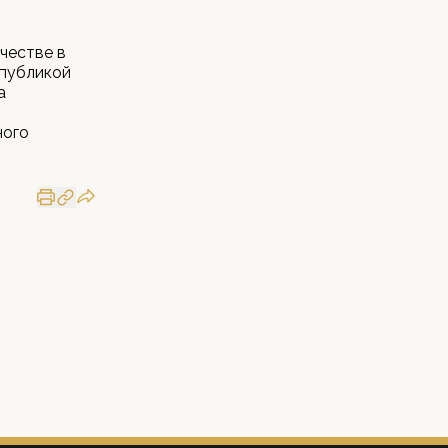
честве в
спубликой
а
ного