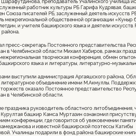
 Шарафутдинова, преподаватель Учалинского училища ис
аслуженный работник культуры РБ Гарифа Кудрявая, башк
лен Союза писателей РБ, заслуженный деятель искусств РБ
ль межрегиональной общественной организации «Куныр 
етдин, и учителя башкирского языка и деятели искусств 
 района.
ал пресс-секретарь Постоянного представительства Ре
н в Челябинской области Михаил Хабиров, рамках праз
 межрегиональная творческая конференция, обмен опыто
башкирского языка и литературы, литературно-музыкальн
рами выступили администрация Аргаяшского района, Об
 литературное объединение имени М.Акмуллы. Поддержк
 торжеств оказало Постоянное представительство Респ
н в Челябинской области.
е праздника руководитель областного литобъединения, 
 Курултая башкир Камса Муртазин ознакомил присутств
ием конференции, где говорится об увековечении памяти
хамеджанова и известной башкирской поэтессы Катибы
вой. Учалинцы подарили в фонд района башкирские книги