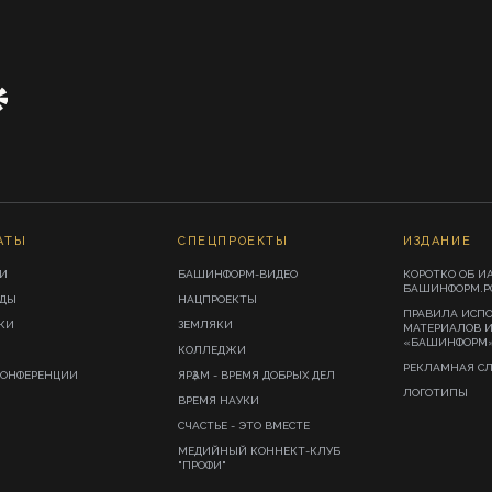
АТЫ
СПЕЦПРОЕКТЫ
ИЗДАНИЕ
И
БАШИНФОРМ-ВИДЕО
КОРОТКО ОБ И
БАШИНФОРМ.Р
ИДЫ
НАЦПРОЕКТЫ
ПРАВИЛА ИСП
КИ
ЗЕМЛЯКИ
МАТЕРИАЛОВ 
«БАШИНФОРМ
КОЛЛЕДЖИ
РЕКЛАМНАЯ С
КОНФЕРЕНЦИИ
ЯРҘАМ - ВРЕМЯ ДОБРЫХ ДЕЛ
ЛОГОТИПЫ
ВРЕМЯ НАУКИ
СЧАСТЬЕ - ЭТО ВМЕСТЕ
МЕДИЙНЫЙ КОННЕКТ-КЛУБ
"ПРОФИ"