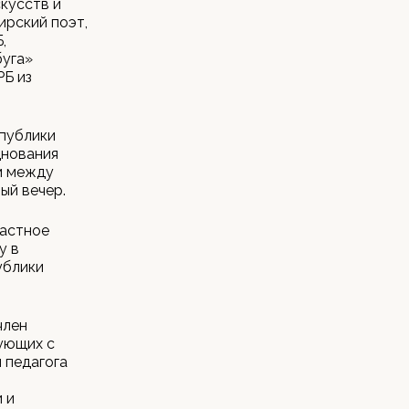
кусств и
ирский поэт,
,
буга»
РБ из
спублики
днования
м между
ый вечер.
ластное
у в
ублики
член
ующих с
 педагога
 и