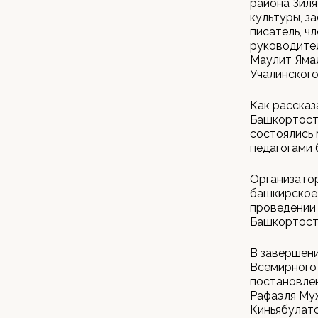
района Зиля
культуры, з
писатель, ч
руководите
Маулит Ямал
Учалинского
Как рассказ
Башкортоста
состоялись
педагогами 
Организато
башкирское
проведении
Башкортоста
В завершени
Всемирного
постановлен
Рафаэля Му
Киньябулато