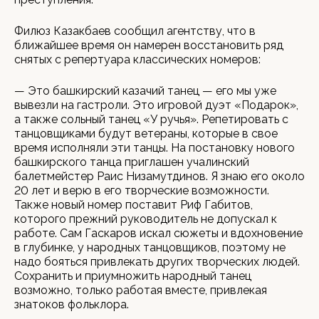
Филюз Казакбаев сообщил агентству, что в
ближайшее время он намерен восстановить ряд
снятых с репертуара классических номеров:
— Это башкирский казачий танец — его мы уже
вывезли на гастроли. Это игровой дуэт «Подарок»,
а также сольный танец «У ручья». Репетировать с
танцовщиками будут ветераны, которые в свое
время исполняли эти танцы. На постановку нового
башкирского танца приглашен учалинский
балетмейстер Раис Низамутдинов. Я знаю его около
20 лет и верю в его творческие возможности.
Также новый номер поставит Риф Габитов,
которого прежний руководитель не допускал к
работе. Сам Гаскаров искал сюжеты и вдохновение
в глубинке, у народных танцовщиков, поэтому не
надо бояться привлекать других творческих людей.
Сохранить и приумножить народный танец
возможно, только работая вместе, привлекая
знатоков фольклора.