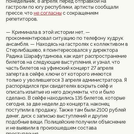
понедельник, 8 апреля, перед отправкой на
гастроли по югу республики, артисты сообщали
прессе, что
не согласны
с сокращением
репетиторов.
— Криминала в этой истории нет, —
прокомментировал ситуацию по телефону худрук
ансамбля. — Находясь на гастролях с коллективом в
Стерлибашево, я поинтересовался у директора
Радика Шарафутдинова, как идет распространение
билетов на следующие выступления, и узнал, что
часть билетов на уфимский концерт 27 апреля
заперта в сейфе, ключи от которого имеются
только у уволившегося 3 апреля администратора. Я
распорядился при свидетелях вскрыть сейф и
описать изъятые из него документы, что и было
сделано. В сейфе находились 135 билетов, которые
сегодня, за две недели до концерта, наконец
поступили в продажу. Также там были 2100 рублей
денег, диск с записью выступлений и другие
подобные вещи. Полицейские получили объяснение
и не выявили в произошедшем состава
преступления.