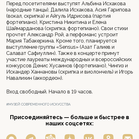
Перед посетителями выступят Альбина Исхакова
(народные танцы), Далила Исхакова, Асия Гарипова
(вокал, скрипка) и Айгуль Идрисова (партия
фортепиано), Кристина Никитина и Елена
Шаймарданова (скрипка, фортепиано). Свои стихи
прочтет Александр Рой, а перфоманс устроит
Мария Табакеркина. Кроме того, планируется
выступление группы «Sensus» (Азат Галиев и
Салават Сафиуллин). Также в концерте примут
участие лауреаты международных и всероссийских
конкурсов Денис Хусаинов (фортепиано), Чингиз и
Искандер Ханнановы (скрипка и виолончель) и Игорь
Навалихин (аккордеон).
Вход свободный. Начало в 19 часов.
#МУЗЕЙ СОВРЕМЕННОГО ИСКУССТВА
Присоединяйтесь — больше и быстрее в
наших соцсетях: