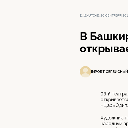
11:12 (UTC+5), 20 СЕНТЯБРЯ 20
В Башки
открыва
IMPORT СЕРВИСНЫЙ
93-й театра
открывается
«Царь Эдип»
Художник-по
народный ар