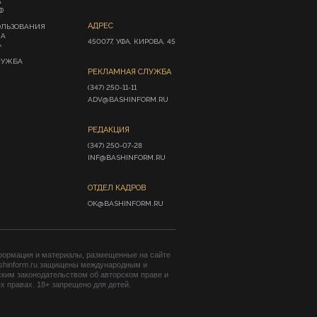
А
Ф
АДРЕС
ОЛЬЗОВАНИЯ
ИА
450077, УФА, КИРОВА, 45
»
ЛУЖБА
РЕКЛАМНАЯ СЛУЖБА
(347) 250-11-11

ADV@BASHINFORM.RU
РЕДАКЦИЯ
(347) 250-07-28

INF@BASHINFORM.RU
ОТДЕЛ КАДРОВ
OK@BASHINFORM.RU
формация и материалы, размещенные на сайте
shinform.ru защищены международным и
ким законодательством об авторском праве и
 правах. 18+ запрещено для детей.