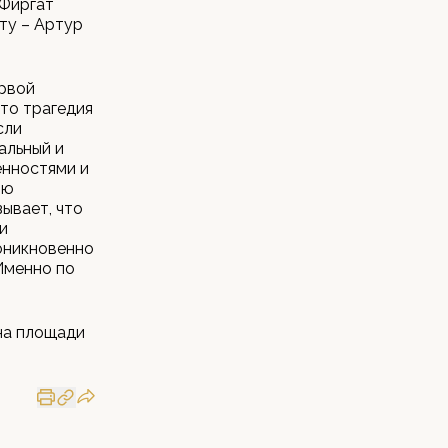
 Фиргат
ту – Артур
ервой
то трагедия
сли
альный и
енностями и
ию
зывает, что
и
оникновенно
Именно по
на площади