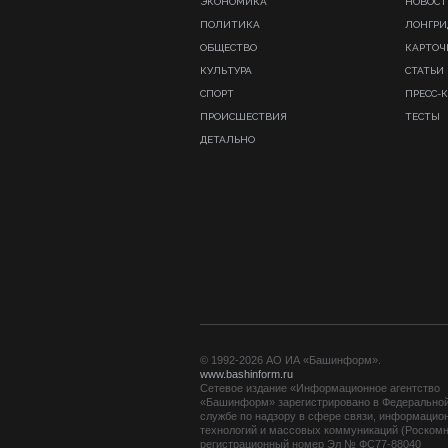
ЭКОНОМИКА
НОВОСТ
ПОЛИТИКА
ЛОНГР
ОБЩЕСТВО
КАРТОЧ
КУЛЬТУРА
СТАТЬИ
СПОРТ
ПРЕСС-
ПРОИСШЕСТВИЯ
ТЕСТЫ
ДЕТАЛЬНО
© 1992-2026 АО ИА «Башинформ».
www.bashinform.ru
Сетевое издание «Информационное агентство
«Башинформ» зарегистрировано в Федерально
службе по надзору в сфере связи, информацио
технологий и массовых коммуникаций (Роскомн
регистрационный номер Эл № ФС77-88040