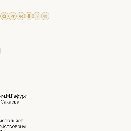
н
им.М.Гафури
 Сакаева
 исполняет
действованы