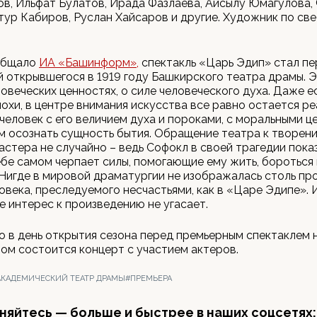
в, Ильфат Булатов, Ирада Фазлаева, Айсылу Юмагулова,
тур Кабиров, Руслан Хайсаров и другие. Художник по све
общало
ИА «Башинформ»,
спектакль «Царь Эдип» стал п
 открывшегося в 1919 году Башкирского театра драмы. Э
ловеческих ценностях, о силе человеческого духа. Даже е
охи, в центре внимания искусства все равно остается ре
человек с его величием духа и пороками, с моральными ц
 осознать сущность бытия. Обращение театра к творен
астера не случайно – ведь Софокл в своей трагедии пока
ебе самом черпает силы, помогающие ему жить, бороться 
Нигде в мировой драматургии не изображалась столь пр
овека, преследуемого несчастьями, как в «Царе Эдипе». 
е интерес к произведению не угасает.
 в день открытия сезона перед премьерным спектаклем 
ом состоится концерт с участием актеров.
КАДЕМИЧЕСКИЙ ТЕАТР ДРАМЫ
#ПРЕМЬЕРА
яйтесь — больше и быстрее в наших соцсетях: