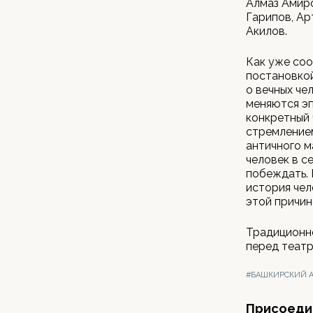
Алмаз Амиро
Гарипов, Ар
Акилов.
Как уже со
постановкой
о вечных че
меняются эп
конкретный 
стремлением
античного м
человек в с
побеждать. 
история чел
этой причин
Традиционно
перед театр
#БАШКИРСКИЙ А
Присоедин