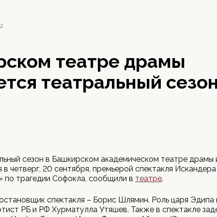
12
рском театре драмы
ется театральный сезо
льный сезон в Башкирском академическом театре драмы 
 в четверг, 20 сентября, премьерой спектакля Искандера
 по трагедии Софокла, сообщили в
театре
.
становщик спектакля – Борис Шлямин. Роль царя Эдипа
тист РБ и РФ Хурматулла Утяшев. Также в спектакле за