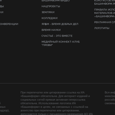
И
БАШИНФОРМ-ВИДЕО
КОРОТКО ОБ И
БАШИНФОРМ.Р
ИДЫ
НАЦПРОЕКТЫ
ПРАВИЛА ИСП
КИ
ЗЕМЛЯКИ
МАТЕРИАЛОВ 
«БАШИНФОРМ
КОЛЛЕДЖИ
РЕКЛАМНАЯ С
КОНФЕРЕНЦИИ
ЯРҘАМ - ВРЕМЯ ДОБРЫХ ДЕЛ
ЛОГОТИПЫ
ВРЕМЯ НАУКИ
СЧАСТЬЕ - ЭТО ВМЕСТЕ
МЕДИЙНЫЙ КОННЕКТ-КЛУБ
"ПРОФИ"
При перепечатке или цитировании ссылка на ИА
Вся ин
«Башинформ» обязательна. Для интернет-изданий и
www.ba
социальных сетей прямая активная гиперссылка
российс
й
обязательна. Использование логотипа ИА
смежных
нных
«Башинформ» в целях, не связанных с ссылкой на
адзор),
агентство при перепечатке или цитировании,
допускается только с письменного разрешения АО ИА