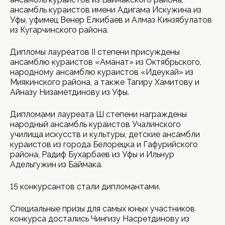
ансамбль кураистов имени Адигама Искужина из
Уфы, уфимец Венер Елкибаев и Алмаз Кинзябулатов
из Кугарчинского района.
Дипломы лауреатов II степени присуждены
ансамблю кураистов «Аманат» из Октябрьского,
народному ансамблю кураистов «Идеукай» из
Миякинского района, а также Тагиру Хамитову и
Айназу Низаметдинову из Уфы.
Дипломами лауреата Ш степени награждены
народный ансамбль кураистов Учалинского
училища искусств и культуры, детские ансамбли
кураистов из города Белорецка и Гафурийского
района, Радиф Бухарбаев из Уфы и Ильнур
Адельгужин из Баймака.
15 конкурсантов стали дипломантами.
Специальные призы для самых юных участников
конкурса достались Чингизу Насретдинову из