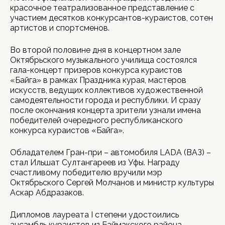
красочное театрализованное представление с
участием десятков конкурсантов-кураистов, сотен
артистов и спортсменов.
Во второй половине дня в концертном зале
Октябрьского музыкального училища состоялся
гала-концерт призеров конкурса кураистов
«Байга» в рамках Праздника курая, мастеров
искусств, ведущих коллективов художественной
самодеятельности города и республики. И сразу
после окончания концерта зрители узнали имена
победителей очередного республиканского
конкурса кураистов «Байга».
Обладателем Гран-при – автомобиля LADA (ВАЗ) –
стал Ильшат Султангареев из Уфы. Награду
счастливому победителю вручили мэр
Октябрьского Сергей Молчанов и министр культуры
Аскар Абдразаков.
Дипломов лауреата I степени удостоились
ансамбль кураистов из Баймакского района,