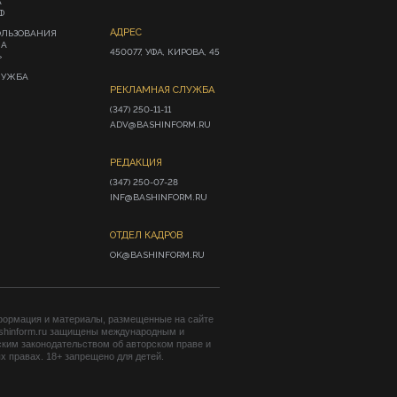
А
Ф
АДРЕС
ОЛЬЗОВАНИЯ
ИА
450077, УФА, КИРОВА, 45
»
ЛУЖБА
РЕКЛАМНАЯ СЛУЖБА
(347) 250-11-11

ADV@BASHINFORM.RU
РЕДАКЦИЯ
(347) 250-07-28

INF@BASHINFORM.RU
ОТДЕЛ КАДРОВ
OK@BASHINFORM.RU
формация и материалы, размещенные на сайте
shinform.ru защищены международным и
ким законодательством об авторском праве и
 правах. 18+ запрещено для детей.