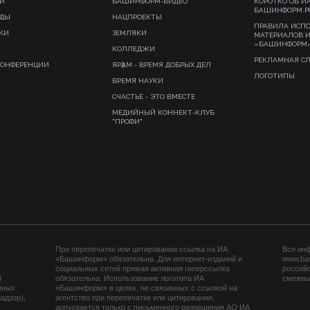
И
БАШИНФОРМ-ВИДЕО
КОРОТКО ОБ И
БАШИНФОРМ.Р
ИДЫ
НАЦПРОЕКТЫ
ПРАВИЛА ИСП
КИ
ЗЕМЛЯКИ
МАТЕРИАЛОВ 
«БАШИНФОРМ
КОЛЛЕДЖИ
РЕКЛАМНАЯ С
КОНФЕРЕНЦИИ
ЯРҘАМ - ВРЕМЯ ДОБРЫХ ДЕЛ
ЛОГОТИПЫ
ВРЕМЯ НАУКИ
СЧАСТЬЕ - ЭТО ВМЕСТЕ
МЕДИЙНЫЙ КОННЕКТ-КЛУБ
"ПРОФИ"
При перепечатке или цитировании ссылка на ИА
Вся ин
«Башинформ» обязательна. Для интернет-изданий и
www.ba
социальных сетей прямая активная гиперссылка
российс
й
обязательна. Использование логотипа ИА
смежных
нных
«Башинформ» в целях, не связанных с ссылкой на
адзор),
агентство при перепечатке или цитировании,
допускается только с письменного разрешения АО ИА