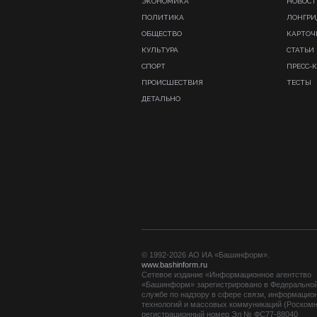
ЭКОНОМИКА
НОВОСТ
ПОЛИТИКА
ЛОНГР
ОБЩЕСТВО
КАРТОЧ
КУЛЬТУРА
СТАТЬИ
СПОРТ
ПРЕСС-
ПРОИСШЕСТВИЯ
ТЕСТЫ
ДЕТАЛЬНО
© 1992-2026 АО ИА «Башинформ».
www.bashinform.ru
Сетевое издание «Информационное агентство
«Башинформ» зарегистрировано в Федерально
службе по надзору в сфере связи, информацио
технологий и массовых коммуникаций (Роскомн
регистрационный номер Эл № ФС77-88040