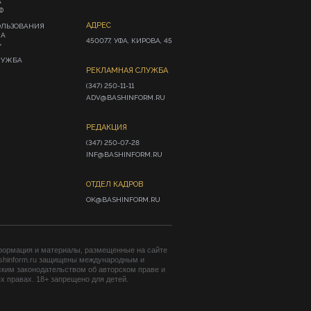
А
Ф
АДРЕС
ОЛЬЗОВАНИЯ
ИА
450077, УФА, КИРОВА, 45
»
ЛУЖБА
РЕКЛАМНАЯ СЛУЖБА
(347) 250-11-11

ADV@BASHINFORM.RU
РЕДАКЦИЯ
(347) 250-07-28

INF@BASHINFORM.RU
ОТДЕЛ КАДРОВ
OK@BASHINFORM.RU
формация и материалы, размещенные на сайте
shinform.ru защищены международным и
ким законодательством об авторском праве и
 правах. 18+ запрещено для детей.