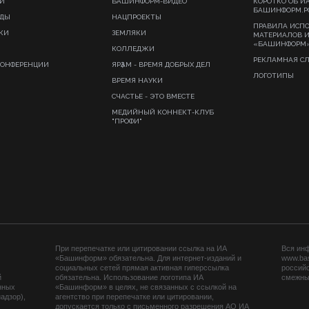
И
БАШИНФОРМ-ВИДЕО
КОРОТКО ОБ И
БАШИНФОРМ.Р
ИДЫ
НАЦПРОЕКТЫ
ПРАВИЛА ИСП
КИ
ЗЕМЛЯКИ
МАТЕРИАЛОВ 
«БАШИНФОРМ
КОЛЛЕДЖИ
РЕКЛАМНАЯ С
КОНФЕРЕНЦИИ
ЯРҘАМ - ВРЕМЯ ДОБРЫХ ДЕЛ
ЛОГОТИПЫ
ВРЕМЯ НАУКИ
СЧАСТЬЕ - ЭТО ВМЕСТЕ
МЕДИЙНЫЙ КОННЕКТ-КЛУБ
"ПРОФИ"
При перепечатке или цитировании ссылка на ИА
Вся ин
«Башинформ» обязательна. Для интернет-изданий и
www.ba
социальных сетей прямая активная гиперссылка
российс
й
обязательна. Использование логотипа ИА
смежных
нных
«Башинформ» в целях, не связанных с ссылкой на
адзор),
агентство при перепечатке или цитировании,
допускается только с письменного разрешения АО ИА