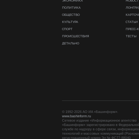
ЭКОНОМИКА
НОВОСТ
ПОЛИТИКА
ЛОНГР
ОБЩЕСТВО
КАРТОЧ
КУЛЬТУРА
СТАТЬИ
СПОРТ
ПРЕСС-
ПРОИСШЕСТВИЯ
ТЕСТЫ
ДЕТАЛЬНО
© 1992-2026 АО ИА «Башинформ».
www.bashinform.ru
Сетевое издание «Информационное агентство
«Башинформ» зарегистрировано в Федерально
службе по надзору в сфере связи, информацио
технологий и массовых коммуникаций (Роскомн
регистрационный номер Эл № ФС77-88040