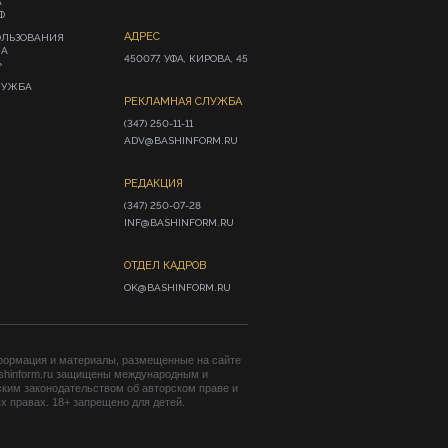
А
Ф
АДРЕС
ОЛЬЗОВАНИЯ
ИА
450077, УФА, КИРОВА, 45
»
ЛУЖБА
РЕКЛАМНАЯ СЛУЖБА
(347) 250-11-11

ADV@BASHINFORM.RU
РЕДАКЦИЯ
(347) 250-07-28

INF@BASHINFORM.RU
ОТДЕЛ КАДРОВ
OK@BASHINFORM.RU
формация и материалы, размещенные на сайте
shinform.ru защищены международным и
ким законодательством об авторском праве и
 правах. 18+ запрещено для детей.