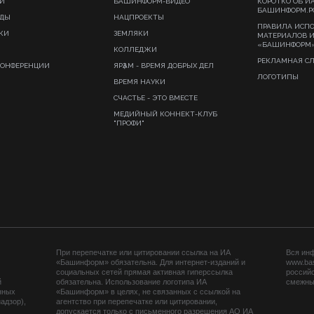
И
БАШИНФОРМ-ВИДЕО
КОРОТКО ОБ И
БАШИНФОРМ.Р
ИДЫ
НАЦПРОЕКТЫ
ПРАВИЛА ИСП
КИ
ЗЕМЛЯКИ
МАТЕРИАЛОВ 
«БАШИНФОРМ
КОЛЛЕДЖИ
РЕКЛАМНАЯ С
КОНФЕРЕНЦИИ
ЯРҘАМ - ВРЕМЯ ДОБРЫХ ДЕЛ
ЛОГОТИПЫ
ВРЕМЯ НАУКИ
СЧАСТЬЕ - ЭТО ВМЕСТЕ
МЕДИЙНЫЙ КОННЕКТ-КЛУБ
"ПРОФИ"
При перепечатке или цитировании ссылка на ИА
Вся ин
«Башинформ» обязательна. Для интернет-изданий и
www.ba
социальных сетей прямая активная гиперссылка
российс
й
обязательна. Использование логотипа ИА
смежных
нных
«Башинформ» в целях, не связанных с ссылкой на
адзор),
агентство при перепечатке или цитировании,
допускается только с письменного разрешения АО ИА