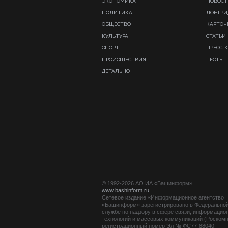
ЭКОНОМИКА
НОВОСТ
ПОЛИТИКА
ЛОНГР
ОБЩЕСТВО
КАРТОЧ
КУЛЬТУРА
СТАТЬИ
СПОРТ
ПРЕСС-
ПРОИСШЕСТВИЯ
ТЕСТЫ
ДЕТАЛЬНО
© 1992-2026 АО ИА «Башинформ».
www.bashinform.ru
Сетевое издание «Информационное агентство
«Башинформ» зарегистрировано в Федерально
службе по надзору в сфере связи, информацио
технологий и массовых коммуникаций (Роскомн
регистрационный номер Эл № ФС77-88040