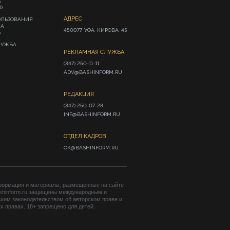
А
Ф
АДРЕС
ОЛЬЗОВАНИЯ
ИА
450077, УФА, КИРОВА, 45
»
ЛУЖБА
РЕКЛАМНАЯ СЛУЖБА
(347) 250-11-11

ADV@BASHINFORM.RU
РЕДАКЦИЯ
(347) 250-07-28

INF@BASHINFORM.RU
ОТДЕЛ КАДРОВ
OK@BASHINFORM.RU
формация и материалы, размещенные на сайте
shinform.ru защищены международным и
ким законодательством об авторском праве и
 правах. 18+ запрещено для детей.