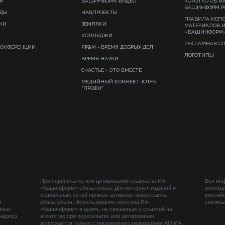
И
БАШИНФОРМ-ВИДЕО
КОРОТКО ОБ И
БАШИНФОРМ.Р
ИДЫ
НАЦПРОЕКТЫ
ПРАВИЛА ИСП
КИ
ЗЕМЛЯКИ
МАТЕРИАЛОВ 
«БАШИНФОРМ
КОЛЛЕДЖИ
РЕКЛАМНАЯ С
КОНФЕРЕНЦИИ
ЯРҘАМ - ВРЕМЯ ДОБРЫХ ДЕЛ
ЛОГОТИПЫ
ВРЕМЯ НАУКИ
СЧАСТЬЕ - ЭТО ВМЕСТЕ
МЕДИЙНЫЙ КОННЕКТ-КЛУБ
"ПРОФИ"
При перепечатке или цитировании ссылка на ИА
Вся ин
«Башинформ» обязательна. Для интернет-изданий и
www.ba
социальных сетей прямая активная гиперссылка
российс
й
обязательна. Использование логотипа ИА
смежных
нных
«Башинформ» в целях, не связанных с ссылкой на
адзор),
агентство при перепечатке или цитировании,
допускается только с письменного разрешения АО ИА