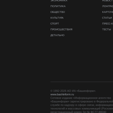
ЭКОНОМИКА
НОВОСТ
ПОЛИТИКА
ЛОНГР
ОБЩЕСТВО
КАРТОЧ
КУЛЬТУРА
СТАТЬИ
СПОРТ
ПРЕСС-
ПРОИСШЕСТВИЯ
ТЕСТЫ
ДЕТАЛЬНО
© 1992-2026 АО ИА «Башинформ».
www.bashinform.ru
Сетевое издание «Информационное агентство
«Башинформ» зарегистрировано в Федерально
службе по надзору в сфере связи, информацио
технологий и массовых коммуникаций (Роскомн
регистрационный номер Эл № ФС77-88040