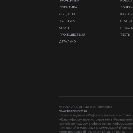
ЭКОНОМИКА
НОВОСТ
ПОЛИТИКА
ЛОНГР
ОБЩЕСТВО
КАРТОЧ
КУЛЬТУРА
СТАТЬИ
СПОРТ
ПРЕСС-
ПРОИСШЕСТВИЯ
ТЕСТЫ
ДЕТАЛЬНО
© 1992-2026 АО ИА «Башинформ».
www.bashinform.ru
Сетевое издание «Информационное агентство
«Башинформ» зарегистрировано в Федерально
службе по надзору в сфере связи, информацио
технологий и массовых коммуникаций (Роскомн
регистрационный номер Эл № ФС77-88040