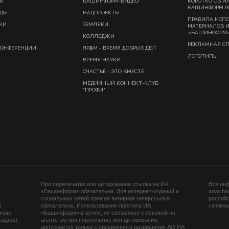
И
БАШИНФОРМ-ВИДЕО
КОРОТКО ОБ И
БАШИНФОРМ.Р
ИДЫ
НАЦПРОЕКТЫ
ПРАВИЛА ИСП
КИ
ЗЕМЛЯКИ
МАТЕРИАЛОВ 
«БАШИНФОРМ
КОЛЛЕДЖИ
РЕКЛАМНАЯ С
КОНФЕРЕНЦИИ
ЯРҘАМ - ВРЕМЯ ДОБРЫХ ДЕЛ
ЛОГОТИПЫ
ВРЕМЯ НАУКИ
СЧАСТЬЕ - ЭТО ВМЕСТЕ
МЕДИЙНЫЙ КОННЕКТ-КЛУБ
"ПРОФИ"
При перепечатке или цитировании ссылка на ИА
Вся ин
«Башинформ» обязательна. Для интернет-изданий и
www.ba
социальных сетей прямая активная гиперссылка
российс
й
обязательна. Использование логотипа ИА
смежных
нных
«Башинформ» в целях, не связанных с ссылкой на
адзор),
агентство при перепечатке или цитировании,
допускается только с письменного разрешения АО ИА