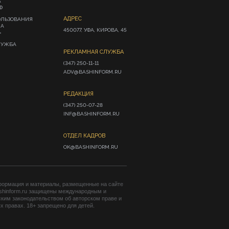
А
Ф
АДРЕС
ОЛЬЗОВАНИЯ
ИА
450077, УФА, КИРОВА, 45
»
ЛУЖБА
РЕКЛАМНАЯ СЛУЖБА
(347) 250-11-11

ADV@BASHINFORM.RU
РЕДАКЦИЯ
(347) 250-07-28

INF@BASHINFORM.RU
ОТДЕЛ КАДРОВ
OK@BASHINFORM.RU
формация и материалы, размещенные на сайте
shinform.ru защищены международным и
ким законодательством об авторском праве и
 правах. 18+ запрещено для детей.