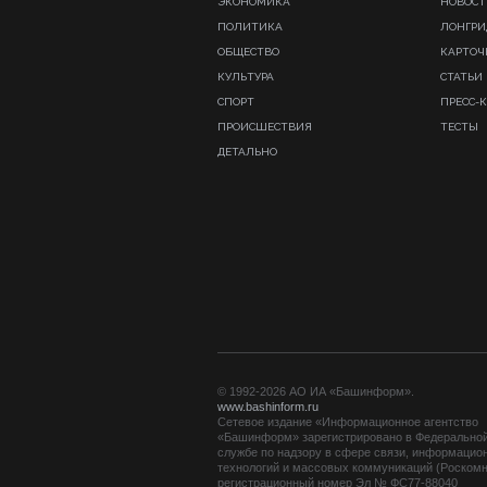
ЭКОНОМИКА
НОВОСТ
ПОЛИТИКА
ЛОНГР
ОБЩЕСТВО
КАРТОЧ
КУЛЬТУРА
СТАТЬИ
СПОРТ
ПРЕСС-
ПРОИСШЕСТВИЯ
ТЕСТЫ
ДЕТАЛЬНО
© 1992-2026 АО ИА «Башинформ».
www.bashinform.ru
Сетевое издание «Информационное агентство
«Башинформ» зарегистрировано в Федерально
службе по надзору в сфере связи, информацио
технологий и массовых коммуникаций (Роскомн
регистрационный номер Эл № ФС77-88040