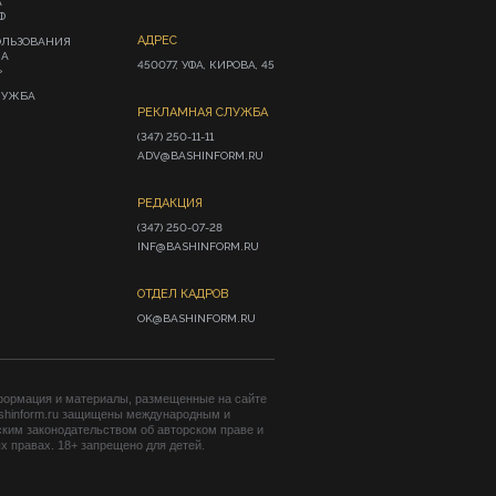
А
Ф
АДРЕС
ОЛЬЗОВАНИЯ
ИА
450077, УФА, КИРОВА, 45
»
ЛУЖБА
РЕКЛАМНАЯ СЛУЖБА
(347) 250-11-11

ADV@BASHINFORM.RU
РЕДАКЦИЯ
(347) 250-07-28

INF@BASHINFORM.RU
ОТДЕЛ КАДРОВ
OK@BASHINFORM.RU
формация и материалы, размещенные на сайте
shinform.ru защищены международным и
ким законодательством об авторском праве и
 правах. 18+ запрещено для детей.