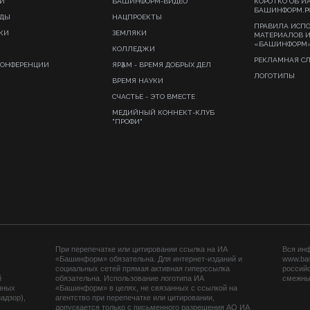
И
БАШИНФОРМ-ВИДЕО
КОРОТКО ОБ И
БАШИНФОРМ.Р
ИДЫ
НАЦПРОЕКТЫ
ПРАВИЛА ИСП
КИ
ЗЕМЛЯКИ
МАТЕРИАЛОВ 
«БАШИНФОРМ
КОЛЛЕДЖИ
РЕКЛАМНАЯ С
КОНФЕРЕНЦИИ
ЯРҘАМ - ВРЕМЯ ДОБРЫХ ДЕЛ
ЛОГОТИПЫ
ВРЕМЯ НАУКИ
СЧАСТЬЕ - ЭТО ВМЕСТЕ
МЕДИЙНЫЙ КОННЕКТ-КЛУБ
"ПРОФИ"
При перепечатке или цитировании ссылка на ИА
Вся ин
«Башинформ» обязательна. Для интернет-изданий и
www.ba
социальных сетей прямая активная гиперссылка
российс
й
обязательна. Использование логотипа ИА
смежных
нных
«Башинформ» в целях, не связанных с ссылкой на
адзор),
агентство при перепечатке или цитировании,
допускается только с письменного разрешения АО ИА