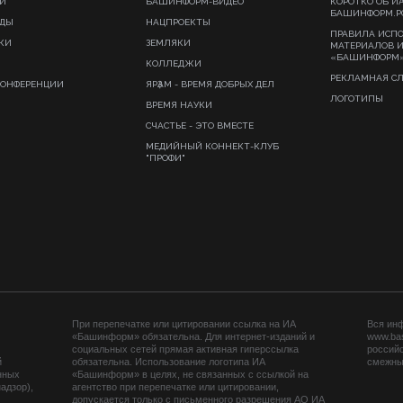
И
БАШИНФОРМ-ВИДЕО
КОРОТКО ОБ И
БАШИНФОРМ.Р
ИДЫ
НАЦПРОЕКТЫ
ПРАВИЛА ИСП
КИ
ЗЕМЛЯКИ
МАТЕРИАЛОВ 
«БАШИНФОРМ
КОЛЛЕДЖИ
РЕКЛАМНАЯ С
КОНФЕРЕНЦИИ
ЯРҘАМ - ВРЕМЯ ДОБРЫХ ДЕЛ
ЛОГОТИПЫ
ВРЕМЯ НАУКИ
СЧАСТЬЕ - ЭТО ВМЕСТЕ
МЕДИЙНЫЙ КОННЕКТ-КЛУБ
"ПРОФИ"
При перепечатке или цитировании ссылка на ИА
Вся ин
«Башинформ» обязательна. Для интернет-изданий и
www.ba
социальных сетей прямая активная гиперссылка
российс
й
обязательна. Использование логотипа ИА
смежных
нных
«Башинформ» в целях, не связанных с ссылкой на
адзор),
агентство при перепечатке или цитировании,
допускается только с письменного разрешения АО ИА