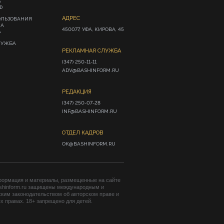
А
Ф
АДРЕС
ОЛЬЗОВАНИЯ
ИА
450077, УФА, КИРОВА, 45
»
ЛУЖБА
РЕКЛАМНАЯ СЛУЖБА
(347) 250-11-11

ADV@BASHINFORM.RU
РЕДАКЦИЯ
(347) 250-07-28

INF@BASHINFORM.RU
ОТДЕЛ КАДРОВ
OK@BASHINFORM.RU
формация и материалы, размещенные на сайте
shinform.ru защищены международным и
ким законодательством об авторском праве и
 правах. 18+ запрещено для детей.