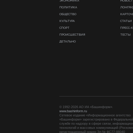
ЭКОНОМИКА
НОВОСТ
ПОЛИТИКА
ЛОНГР
ОБЩЕСТВО
КАРТОЧ
КУЛЬТУРА
СТАТЬИ
СПОРТ
ПРЕСС-
ПРОИСШЕСТВИЯ
ТЕСТЫ
ДЕТАЛЬНО
© 1992-2026 АО ИА «Башинформ».
www.bashinform.ru
Сетевое издание «Информационное агентство
«Башинформ» зарегистрировано в Федерально
службе по надзору в сфере связи, информацио
технологий и массовых коммуникаций (Роскомн
регистрационный номер Эл № ФС77-88040