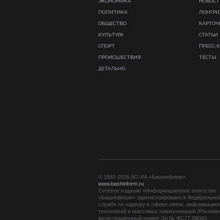
ЭКОНОМИКА
НОВОСТ
ПОЛИТИКА
ЛОНГР
ОБЩЕСТВО
КАРТОЧ
КУЛЬТУРА
СТАТЬИ
СПОРТ
ПРЕСС-
ПРОИСШЕСТВИЯ
ТЕСТЫ
ДЕТАЛЬНО
© 1992-2026 АО ИА «Башинформ».
www.bashinform.ru
Сетевое издание «Информационное агентство
«Башинформ» зарегистрировано в Федерально
службе по надзору в сфере связи, информацио
технологий и массовых коммуникаций (Роскомн
регистрационный номер Эл № ФС77-88040