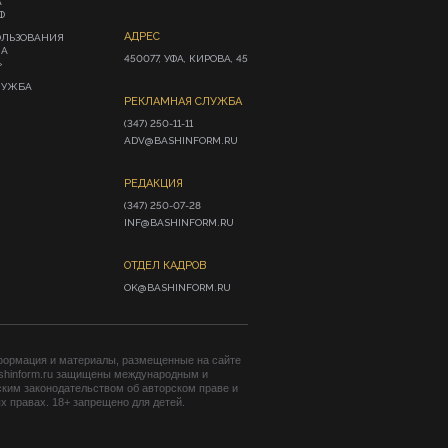
А
Ф
АДРЕС
ОЛЬЗОВАНИЯ
ИА
450077, УФА, КИРОВА, 45
»
ЛУЖБА
РЕКЛАМНАЯ СЛУЖБА
(347) 250-11-11

ADV@BASHINFORM.RU
РЕДАКЦИЯ
(347) 250-07-28

INF@BASHINFORM.RU
ОТДЕЛ КАДРОВ
OK@BASHINFORM.RU
формация и материалы, размещенные на сайте
shinform.ru защищены международным и
ким законодательством об авторском праве и
 правах. 18+ запрещено для детей.