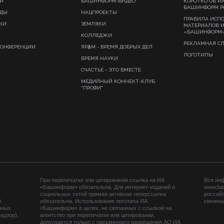
И
БАШИНФОРМ-ВИДЕО
КОРОТКО ОБ И
БАШИНФОРМ.Р
ИДЫ
НАЦПРОЕКТЫ
ПРАВИЛА ИСП
КИ
ЗЕМЛЯКИ
МАТЕРИАЛОВ 
«БАШИНФОРМ
КОЛЛЕДЖИ
РЕКЛАМНАЯ С
КОНФЕРЕНЦИИ
ЯРҘАМ - ВРЕМЯ ДОБРЫХ ДЕЛ
ЛОГОТИПЫ
ВРЕМЯ НАУКИ
СЧАСТЬЕ - ЭТО ВМЕСТЕ
МЕДИЙНЫЙ КОННЕКТ-КЛУБ
"ПРОФИ"
При перепечатке или цитировании ссылка на ИА
Вся ин
«Башинформ» обязательна. Для интернет-изданий и
www.ba
социальных сетей прямая активная гиперссылка
российс
й
обязательна. Использование логотипа ИА
смежных
нных
«Башинформ» в целях, не связанных с ссылкой на
адзор),
агентство при перепечатке или цитировании,
допускается только с письменного разрешения АО ИА