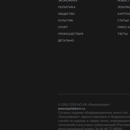
ЭКОНОМИКА
НОВОСТ
ПОЛИТИКА
ЛОНГР
ОБЩЕСТВО
КАРТОЧ
КУЛЬТУРА
СТАТЬИ
СПОРТ
ПРЕСС-
ПРОИСШЕСТВИЯ
ТЕСТЫ
ДЕТАЛЬНО
© 1992-2026 АО ИА «Башинформ».
www.bashinform.ru
Сетевое издание «Информационное агентство
«Башинформ» зарегистрировано в Федерально
службе по надзору в сфере связи, информацио
технологий и массовых коммуникаций (Роскомн
регистрационный номер Эл № ФС77-88040