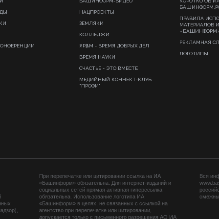
И
БАШИНФОРМ-ВИДЕО
КОРОТКО ОБ И
БАШИНФОРМ.Р
ИДЫ
НАЦПРОЕКТЫ
ПРАВИЛА ИСП
КИ
ЗЕМЛЯКИ
МАТЕРИАЛОВ 
«БАШИНФОРМ
КОЛЛЕДЖИ
РЕКЛАМНАЯ С
КОНФЕРЕНЦИИ
ЯРҘАМ - ВРЕМЯ ДОБРЫХ ДЕЛ
ЛОГОТИПЫ
ВРЕМЯ НАУКИ
СЧАСТЬЕ - ЭТО ВМЕСТЕ
МЕДИЙНЫЙ КОННЕКТ-КЛУБ
"ПРОФИ"
При перепечатке или цитировании ссылка на ИА
Вся ин
«Башинформ» обязательна. Для интернет-изданий и
www.ba
социальных сетей прямая активная гиперссылка
российс
й
обязательна. Использование логотипа ИА
смежных
нных
«Башинформ» в целях, не связанных с ссылкой на
адзор),
агентство при перепечатке или цитировании,
допускается только с письменного разрешения АО ИА