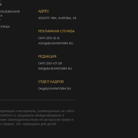
А
Ф
АДРЕС
ОЛЬЗОВАНИЯ
ИА
450077, УФА, КИРОВА, 45
»
ЛУЖБА
РЕКЛАМНАЯ СЛУЖБА
(347) 250-11-11

ADV@BASHINFORM.RU
РЕДАКЦИЯ
(347) 250-07-28

INF@BASHINFORM.RU
ОТДЕЛ КАДРОВ
OK@BASHINFORM.RU
формация и материалы, размещенные на сайте
shinform.ru защищены международным и
ким законодательством об авторском праве и
 правах. 18+ запрещено для детей.