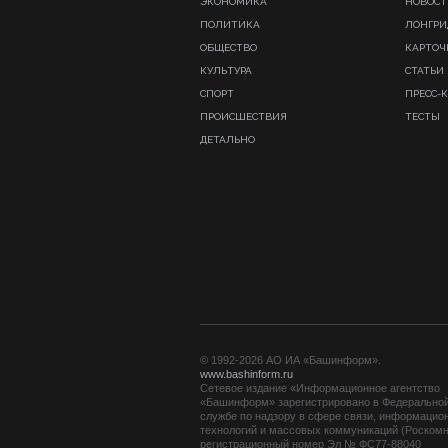
ЭКОНОМИКА
НОВОСТ
ПОЛИТИКА
ЛОНГР
ОБЩЕСТВО
КАРТОЧ
КУЛЬТУРА
СТАТЬИ
СПОРТ
ПРЕСС-
ПРОИСШЕСТВИЯ
ТЕСТЫ
ДЕТАЛЬНО
© 1992-2026 АО ИА «Башинформ».
www.bashinform.ru
Сетевое издание «Информационное агентство
«Башинформ» зарегистрировано в Федерально
службе по надзору в сфере связи, информацио
технологий и массовых коммуникаций (Роскомн
регистрационный номер Эл № ФС77-88040