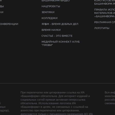
И
БАШИНФОРМ-ВИДЕО
КОРОТКО ОБ И
БАШИНФОРМ.Р
ИДЫ
НАЦПРОЕКТЫ
ПРАВИЛА ИСП
КИ
ЗЕМЛЯКИ
МАТЕРИАЛОВ 
«БАШИНФОРМ
КОЛЛЕДЖИ
РЕКЛАМНАЯ С
КОНФЕРЕНЦИИ
ЯРҘАМ - ВРЕМЯ ДОБРЫХ ДЕЛ
ЛОГОТИПЫ
ВРЕМЯ НАУКИ
СЧАСТЬЕ - ЭТО ВМЕСТЕ
МЕДИЙНЫЙ КОННЕКТ-КЛУБ
"ПРОФИ"
При перепечатке или цитировании ссылка на ИА
Вся ин
«Башинформ» обязательна. Для интернет-изданий и
www.ba
социальных сетей прямая активная гиперссылка
российс
й
обязательна. Использование логотипа ИА
смежных
нных
«Башинформ» в целях, не связанных с ссылкой на
адзор),
агентство при перепечатке или цитировании,
допускается только с письменного разрешения АО ИА