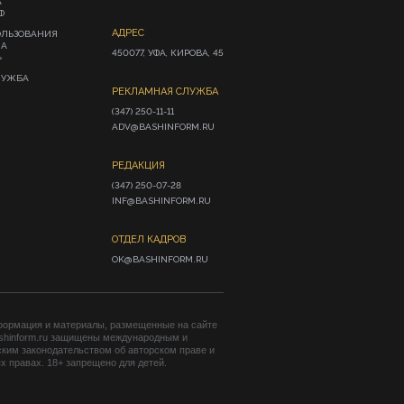
А
Ф
АДРЕС
ОЛЬЗОВАНИЯ
ИА
450077, УФА, КИРОВА, 45
»
ЛУЖБА
РЕКЛАМНАЯ СЛУЖБА
(347) 250-11-11

ADV@BASHINFORM.RU
РЕДАКЦИЯ
(347) 250-07-28

INF@BASHINFORM.RU
ОТДЕЛ КАДРОВ
OK@BASHINFORM.RU
формация и материалы, размещенные на сайте
shinform.ru защищены международным и
ким законодательством об авторском праве и
 правах. 18+ запрещено для детей.