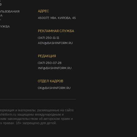
А
Ф
АДРЕС
ОЛЬЗОВАНИЯ
ИА
450077, УФА, КИРОВА, 45
»
ЛУЖБА
РЕКЛАМНАЯ СЛУЖБА
(347) 250-11-11

ADV@BASHINFORM.RU
РЕДАКЦИЯ
(347) 250-07-28

INF@BASHINFORM.RU
ОТДЕЛ КАДРОВ
OK@BASHINFORM.RU
формация и материалы, размещенные на сайте
shinform.ru защищены международным и
ким законодательством об авторском праве и
 правах. 18+ запрещено для детей.