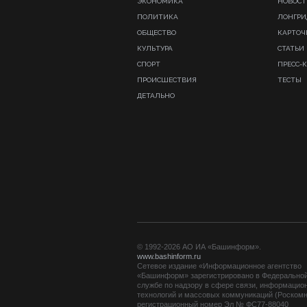
ЭКОНОМИКА
НОВОСТ
ПОЛИТИКА
ЛОНГР
ОБЩЕСТВО
КАРТОЧ
КУЛЬТУРА
СТАТЬИ
СПОРТ
ПРЕСС-
ПРОИСШЕСТВИЯ
ТЕСТЫ
ДЕТАЛЬНО
© 1992-2026 АО ИА «Башинформ».
www.bashinform.ru
Сетевое издание «Информационное агентство
«Башинформ» зарегистрировано в Федерально
службе по надзору в сфере связи, информацио
технологий и массовых коммуникаций (Роскомн
регистрационный номер Эл № ФС77-88040