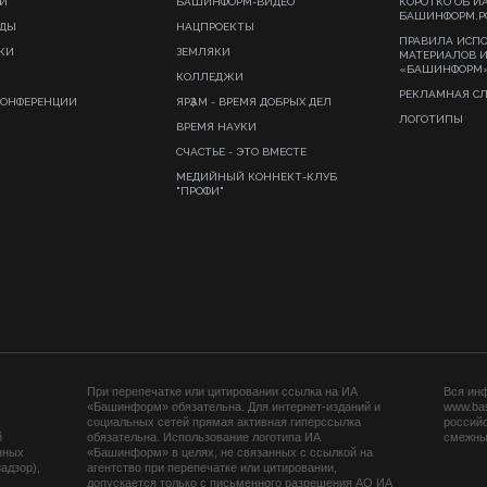
И
БАШИНФОРМ-ВИДЕО
КОРОТКО ОБ И
БАШИНФОРМ.Р
ИДЫ
НАЦПРОЕКТЫ
ПРАВИЛА ИСП
КИ
ЗЕМЛЯКИ
МАТЕРИАЛОВ 
«БАШИНФОРМ
КОЛЛЕДЖИ
РЕКЛАМНАЯ С
КОНФЕРЕНЦИИ
ЯРҘАМ - ВРЕМЯ ДОБРЫХ ДЕЛ
ЛОГОТИПЫ
ВРЕМЯ НАУКИ
СЧАСТЬЕ - ЭТО ВМЕСТЕ
МЕДИЙНЫЙ КОННЕКТ-КЛУБ
"ПРОФИ"
При перепечатке или цитировании ссылка на ИА
Вся ин
«Башинформ» обязательна. Для интернет-изданий и
www.ba
социальных сетей прямая активная гиперссылка
российс
й
обязательна. Использование логотипа ИА
смежных
нных
«Башинформ» в целях, не связанных с ссылкой на
адзор),
агентство при перепечатке или цитировании,
допускается только с письменного разрешения АО ИА