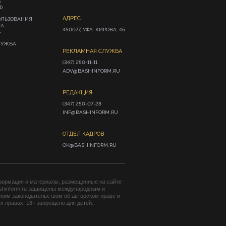
А
Ф
АДРЕС
ОЛЬЗОВАНИЯ
ИА
450077, УФА, КИРОВА, 45
»
ЛУЖБА
РЕКЛАМНАЯ СЛУЖБА
(347) 250-11-11

ADV@BASHINFORM.RU
РЕДАКЦИЯ
(347) 250-07-28

INF@BASHINFORM.RU
ОТДЕЛ КАДРОВ
OK@BASHINFORM.RU
формация и материалы, размещенные на сайте
shinform.ru защищены международным и
ким законодательством об авторском праве и
 правах. 18+ запрещено для детей.