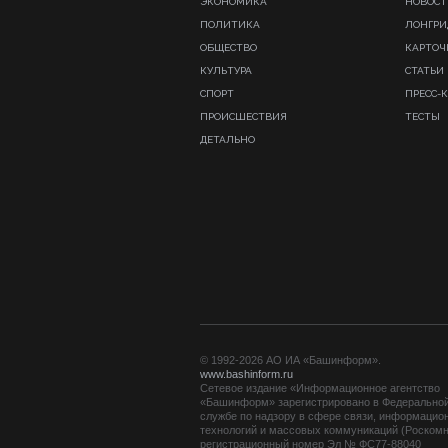
ЭКОНОМИКА
НОВОСТ
ПОЛИТИКА
ЛОНГР
ОБЩЕСТВО
КАРТОЧ
КУЛЬТУРА
СТАТЬИ
СПОРТ
ПРЕСС-
ПРОИСШЕСТВИЯ
ТЕСТЫ
ДЕТАЛЬНО
© 1992-2026 АО ИА «Башинформ».
www.bashinform.ru
Сетевое издание «Информационное агентство
«Башинформ» зарегистрировано в Федерально
службе по надзору в сфере связи, информацио
технологий и массовых коммуникаций (Роскомн
регистрационный номер Эл № ФС77-88040