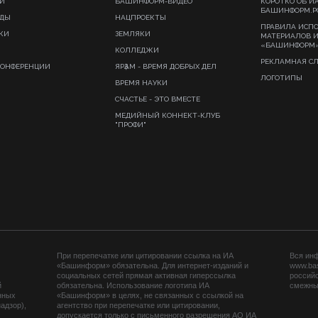
И
БАШИНФОРМ-ВИДЕО
КОРОТКО ОБ И
БАШИНФОРМ.Р
ИДЫ
НАЦПРОЕКТЫ
ПРАВИЛА ИСП
КИ
ЗЕМЛЯКИ
МАТЕРИАЛОВ 
«БАШИНФОРМ
КОЛЛЕДЖИ
РЕКЛАМНАЯ С
КОНФЕРЕНЦИИ
ЯРҘАМ - ВРЕМЯ ДОБРЫХ ДЕЛ
ЛОГОТИПЫ
ВРЕМЯ НАУКИ
СЧАСТЬЕ - ЭТО ВМЕСТЕ
МЕДИЙНЫЙ КОННЕКТ-КЛУБ
"ПРОФИ"
При перепечатке или цитировании ссылка на ИА
Вся ин
«Башинформ» обязательна. Для интернет-изданий и
www.ba
социальных сетей прямая активная гиперссылка
российс
й
обязательна. Использование логотипа ИА
смежных
нных
«Башинформ» в целях, не связанных с ссылкой на
адзор),
агентство при перепечатке или цитировании,
допускается только с письменного разрешения АО ИА