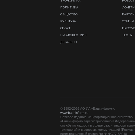
ЭКОНОМИКА
НОВОСТ
ПОЛИТИКА
ЛОНГР
ОБЩЕСТВО
КАРТОЧ
КУЛЬТУРА
СТАТЬИ
СПОРТ
ПРЕСС-
ПРОИСШЕСТВИЯ
ТЕСТЫ
ДЕТАЛЬНО
© 1992-2026 АО ИА «Башинформ».
www.bashinform.ru
Сетевое издание «Информационное агентство
«Башинформ» зарегистрировано в Федерально
службе по надзору в сфере связи, информацио
технологий и массовых коммуникаций (Роскомн
регистрационный номер Эл № ФС77-88040