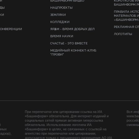
И
БАШИНФОРМ-ВИДЕО
КОРОТКО ОБ И
БАШИНФОРМ.Р
ИДЫ
НАЦПРОЕКТЫ
ПРАВИЛА ИСП
КИ
ЗЕМЛЯКИ
МАТЕРИАЛОВ 
«БАШИНФОРМ
КОЛЛЕДЖИ
РЕКЛАМНАЯ С
КОНФЕРЕНЦИИ
ЯРҘАМ - ВРЕМЯ ДОБРЫХ ДЕЛ
ЛОГОТИПЫ
ВРЕМЯ НАУКИ
СЧАСТЬЕ - ЭТО ВМЕСТЕ
МЕДИЙНЫЙ КОННЕКТ-КЛУБ
"ПРОФИ"
При перепечатке или цитировании ссылка на ИА
Вся ин
«Башинформ» обязательна. Для интернет-изданий и
www.ba
социальных сетей прямая активная гиперссылка
российс
й
обязательна. Использование логотипа ИА
смежных
нных
«Башинформ» в целях, не связанных с ссылкой на
адзор),
агентство при перепечатке или цитировании,
допускается только с письменного разрешения АО ИА