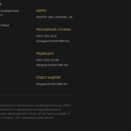
А
Ф
АДРЕС
ОЛЬЗОВАНИЯ
ИА
450077, УФА, КИРОВА, 45
»
ЛУЖБА
РЕКЛАМНАЯ СЛУЖБА
(347) 250-11-11

ADV@BASHINFORM.RU
РЕДАКЦИЯ
(347) 250-07-28

INF@BASHINFORM.RU
ОТДЕЛ КАДРОВ
OK@BASHINFORM.RU
формация и материалы, размещенные на сайте
shinform.ru защищены международным и
ким законодательством об авторском праве и
 правах. 18+ запрещено для детей.