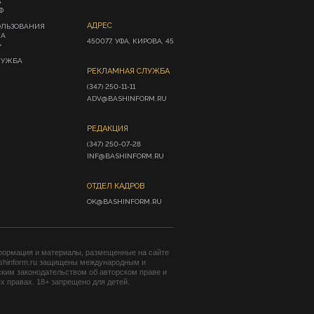
А
Ф
АДРЕС
ОЛЬЗОВАНИЯ
ИА
450077, УФА, КИРОВА, 45
»
ЛУЖБА
РЕКЛАМНАЯ СЛУЖБА
(347) 250-11-11

ADV@BASHINFORM.RU
РЕДАКЦИЯ
(347) 250-07-28

INF@BASHINFORM.RU
ОТДЕЛ КАДРОВ
OK@BASHINFORM.RU
формация и материалы, размещенные на сайте
shinform.ru защищены международным и
ким законодательством об авторском праве и
 правах. 18+ запрещено для детей.