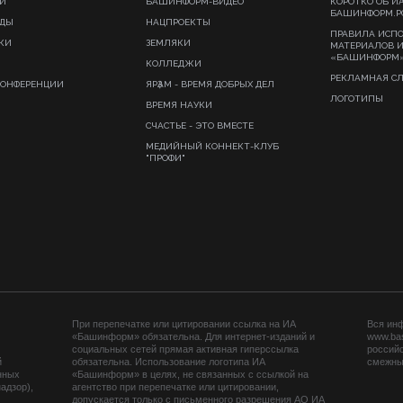
И
БАШИНФОРМ-ВИДЕО
КОРОТКО ОБ И
БАШИНФОРМ.Р
ИДЫ
НАЦПРОЕКТЫ
ПРАВИЛА ИСП
КИ
ЗЕМЛЯКИ
МАТЕРИАЛОВ 
«БАШИНФОРМ
КОЛЛЕДЖИ
РЕКЛАМНАЯ С
КОНФЕРЕНЦИИ
ЯРҘАМ - ВРЕМЯ ДОБРЫХ ДЕЛ
ЛОГОТИПЫ
ВРЕМЯ НАУКИ
СЧАСТЬЕ - ЭТО ВМЕСТЕ
МЕДИЙНЫЙ КОННЕКТ-КЛУБ
"ПРОФИ"
При перепечатке или цитировании ссылка на ИА
Вся ин
«Башинформ» обязательна. Для интернет-изданий и
www.ba
социальных сетей прямая активная гиперссылка
российс
й
обязательна. Использование логотипа ИА
смежных
нных
«Башинформ» в целях, не связанных с ссылкой на
адзор),
агентство при перепечатке или цитировании,
допускается только с письменного разрешения АО ИА