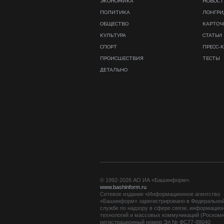
ЭКОНОМИКА
НОВОСТ
ПОЛИТИКА
ЛОНГР
ОБЩЕСТВО
КАРТОЧ
КУЛЬТУРА
СТАТЬИ
СПОРТ
ПРЕСС-
ПРОИСШЕСТВИЯ
ТЕСТЫ
ДЕТАЛЬНО
© 1992-2026 АО ИА «Башинформ».
www.bashinform.ru
Сетевое издание «Информационное агентство
«Башинформ» зарегистрировано в Федерально
службе по надзору в сфере связи, информацио
технологий и массовых коммуникаций (Роскомн
регистрационный номер Эл № ФС77-88040