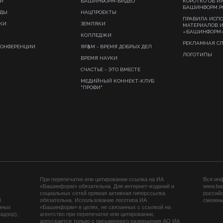
И
БАШИНФОРМ-ВИДЕО
КОРОТКО ОБ И
БАШИНФОРМ.Р
ИДЫ
НАЦПРОЕКТЫ
ПРАВИЛА ИСП
КИ
ЗЕМЛЯКИ
МАТЕРИАЛОВ 
«БАШИНФОРМ
КОЛЛЕДЖИ
РЕКЛАМНАЯ С
КОНФЕРЕНЦИИ
ЯРҘАМ - ВРЕМЯ ДОБРЫХ ДЕЛ
ЛОГОТИПЫ
ВРЕМЯ НАУКИ
СЧАСТЬЕ - ЭТО ВМЕСТЕ
МЕДИЙНЫЙ КОННЕКТ-КЛУБ
"ПРОФИ"
При перепечатке или цитировании ссылка на ИА
Вся ин
«Башинформ» обязательна. Для интернет-изданий и
www.ba
социальных сетей прямая активная гиперссылка
российс
й
обязательна. Использование логотипа ИА
смежных
нных
«Башинформ» в целях, не связанных с ссылкой на
адзор),
агентство при перепечатке или цитировании,
допускается только с письменного разрешения АО ИА