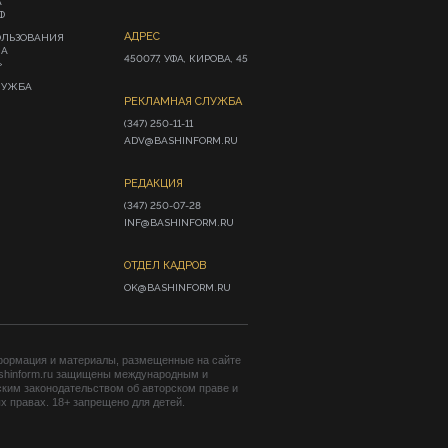
А
Ф
АДРЕС
ОЛЬЗОВАНИЯ
ИА
450077, УФА, КИРОВА, 45
»
ЛУЖБА
РЕКЛАМНАЯ СЛУЖБА
(347) 250-11-11

ADV@BASHINFORM.RU
РЕДАКЦИЯ
(347) 250-07-28

INF@BASHINFORM.RU
ОТДЕЛ КАДРОВ
OK@BASHINFORM.RU
формация и материалы, размещенные на сайте
shinform.ru защищены международным и
ким законодательством об авторском праве и
 правах. 18+ запрещено для детей.