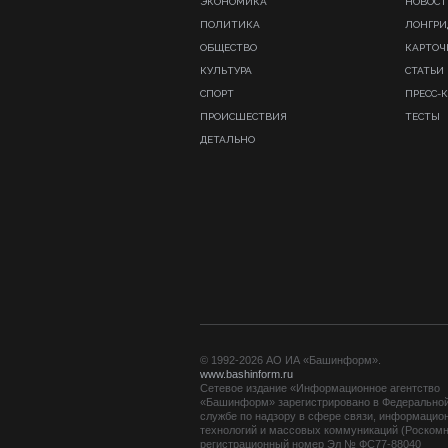
ЭКОНОМИКА
НОВОСТ
ПОЛИТИКА
ЛОНГР
ОБЩЕСТВО
КАРТОЧ
КУЛЬТУРА
СТАТЬИ
СПОРТ
ПРЕСС-
ПРОИСШЕСТВИЯ
ТЕСТЫ
ДЕТАЛЬНО
© 1992-2026 АО ИА «Башинформ».
www.bashinform.ru
Сетевое издание «Информационное агентство
«Башинформ» зарегистрировано в Федерально
службе по надзору в сфере связи, информацио
технологий и массовых коммуникаций (Роскомн
регистрационный номер Эл № ФС77-88040