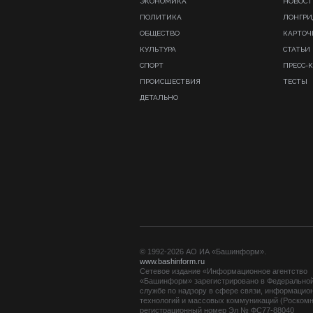
ЭКОНОМИКА
НОВОСТ
ПОЛИТИКА
ЛОНГР
ОБЩЕСТВО
КАРТОЧ
КУЛЬТУРА
СТАТЬИ
СПОРТ
ПРЕСС-
ПРОИСШЕСТВИЯ
ТЕСТЫ
ДЕТАЛЬНО
© 1992-2026 АО ИА «Башинформ».
www.bashinform.ru
Сетевое издание «Информационное агентство
«Башинформ» зарегистрировано в Федерально
службе по надзору в сфере связи, информацио
технологий и массовых коммуникаций (Роскомн
регистрационный номер Эл № ФС77-88040