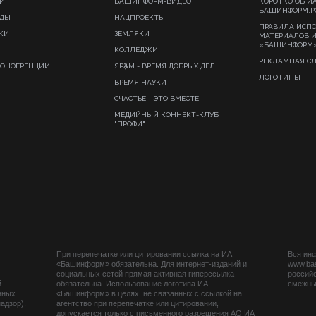
И
БАШИНФОРМ-ВИДЕО
КОРОТКО ОБ И
БАШИНФОРМ.Р
ИДЫ
НАЦПРОЕКТЫ
ПРАВИЛА ИСП
КИ
ЗЕМЛЯКИ
МАТЕРИАЛОВ 
«БАШИНФОРМ
КОЛЛЕДЖИ
РЕКЛАМНАЯ С
КОНФЕРЕНЦИИ
ЯРҘАМ - ВРЕМЯ ДОБРЫХ ДЕЛ
ЛОГОТИПЫ
ВРЕМЯ НАУКИ
СЧАСТЬЕ - ЭТО ВМЕСТЕ
МЕДИЙНЫЙ КОННЕКТ-КЛУБ
"ПРОФИ"
При перепечатке или цитировании ссылка на ИА
Вся ин
«Башинформ» обязательна. Для интернет-изданий и
www.ba
социальных сетей прямая активная гиперссылка
российс
й
обязательна. Использование логотипа ИА
смежных
нных
«Башинформ» в целях, не связанных с ссылкой на
адзор),
агентство при перепечатке или цитировании,
допускается только с письменного разрешения АО ИА