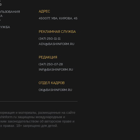
А
Ф
АДРЕС
ОЛЬЗОВАНИЯ
ИА
450077, УФА, КИРОВА, 45
»
ЛУЖБА
РЕКЛАМНАЯ СЛУЖБА
(347) 250-11-11

ADV@BASHINFORM.RU
РЕДАКЦИЯ
(347) 250-07-28

INF@BASHINFORM.RU
ОТДЕЛ КАДРОВ
OK@BASHINFORM.RU
формация и материалы, размещенные на сайте
shinform.ru защищены международным и
ким законодательством об авторском праве и
 правах. 18+ запрещено для детей.